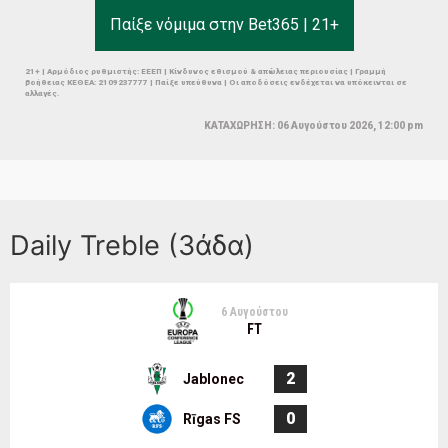
Παίξε νόμιμα στην Bet365 | 21+
21+ | Αρμόδιος ρυθμιστής: ΕΕΕΠ | Κίνδυνος εθισμού & απώλειας περιουσίας | Γραμμή
βοήθειας ΚΕΘΕΑ: 2109237777 | Παίξε υπεύθυνα | Οι αποδόσεις ενδέχεται να υπόκεινται σε
αλλαγές.
ΚΑΤΑΧΩΡΗΣΗ: 06 Αυγούστου 2026, 12:00 pm
Daily Treble (3άδα)
6 Αυγούστου
FT
2
Jablonec
0
Rīgas FS