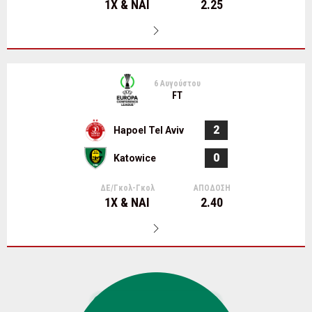
1Χ & ΝΑΙ
2.25
6 Αυγούστου
FT
2
Hapoel Tel Aviv
0
Katowice
ΔΕ/Γκολ-Γκολ
ΑΠΟΔΟΣΗ
1Χ & ΝΑΙ
2.40