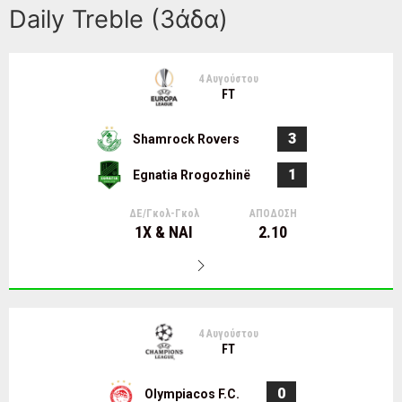
Daily Treble (3άδα)
4 Αυγούστου
FT
3
Shamrock Rovers
1
Egnatia Rrogozhinë
ΔΕ/Γκολ-Γκολ
ΑΠΟΔΟΣΗ
1Χ & ΝΑΙ
2.10
4 Αυγούστου
FT
0
Olympiacos F.C.