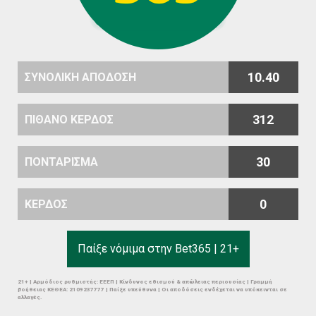
10.40
ΣΥΝΟΛΙΚΗ ΑΠΟΔΟΣΗ
312
ΠΙΘΑΝΟ ΚΕΡΔΟΣ
30
ΠΟΝΤΑΡΙΣΜΑ
0
ΚΕΡΔΟΣ
Παίξε νόμιμα στην Bet365 | 21+
21+ | Αρμόδιος ρυθμιστής: ΕΕΕΠ | Κίνδυνος εθισμού & απώλειας περιουσίας | Γραμμή
βοήθειας ΚΕΘΕΑ: 2109237777 | Παίξε υπεύθυνα | Οι αποδόσεις ενδέχεται να υπόκεινται σε
αλλαγές.