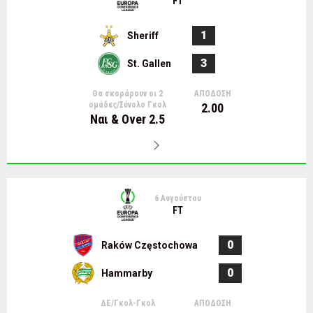
FT
1
Sheriff
3
St. Gallen
Θα σκοράρουν οι 2
ΑΠΟΔΟΣΗ
ομάδες/Σύνολο Γκολ
2.00
Ναι & Over 2.5
6 Αυγούστου
FT
0
Raków Częstochowa
0
Hammarby
ΔΕ/Γκολ-Γκολ
ΑΠΟΔΟΣΗ