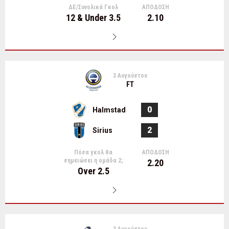
ΔΕ/Συνολικά Γκολ
ΑΠΟΔΟΣΗ
12 & Under 3.5
2.10
3 Αυγούστου
FT
0
Halmstad
2
Sirius
Πόσα γκολ θα
ΑΠΟΔΟΣΗ
σημειώσει η ομάδα 2;
2.20
Over 2.5
3 Αυγούστου