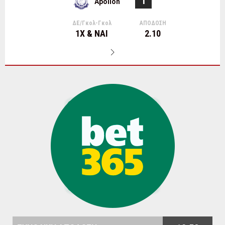
1
Apollon
ΔΕ/Γκολ-Γκολ
ΑΠΟΔΟΣΗ
1Χ & ΝΑΙ
2.10