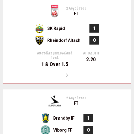
2 Αυγούστου
FT
1
SK Rapid
0
Rheindorf Altach
Αποτέλεσμα/Συνολικά
ΑΠΟΔΟΣΗ
Γκολ
2.20
1 & Over 1.5
2 Αυγούστου
FT
1
Brøndby IF
0
Viborg FF