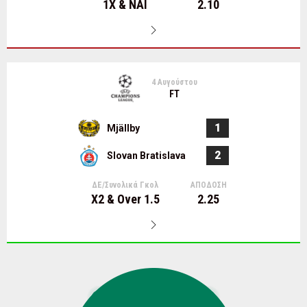
1Χ & ΝΑΙ
2.10
4 Αυγούστου
FT
1
Mjällby
2
Slovan Bratislava
ΔΕ/Συνολικά Γκολ
ΑΠΟΔΟΣΗ
X2 & Over 1.5
2.25