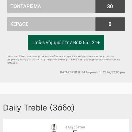
30
ΠΟΝΤΑΡΙΣΜΑ
0
ΚΕΡΔΟΣ
Παίξε νόμιμα στην Bet365 | 21+
21+ | Αρμόδιος ρυθμιστής: ΕΕΕΠ | Κίνδυνος εθισμού & απώλειας περιουσίας | Γραμμή
βοήθειας ΚΕΘΕΑ: 2109237777 | Παίξε υπεύθυνα | Οι αποδόσεις ενδέχεται να υπόκεινται σε
αλλαγές.
ΚΑΤΑΧΩΡΗΣΗ: 04 Αυγούστου 2026, 12:00 pm
Daily Treble (3άδα)
4 Αυγούστου