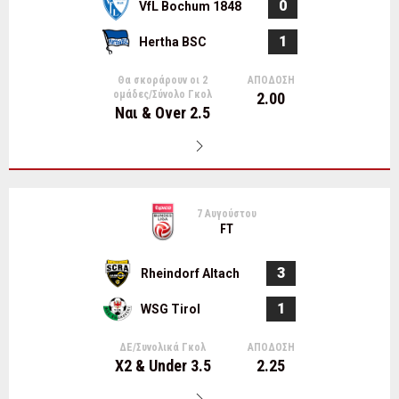
0
VfL Bochum 1848
1
Hertha BSC
Θα σκοράρουν οι 2
ΑΠΟΔΟΣΗ
ομάδες/Σύνολο Γκολ
2.00
Ναι & Over 2.5
7 Αυγούστου
FT
3
Rheindorf Altach
1
WSG Tirol
ΔΕ/Συνολικά Γκολ
ΑΠΟΔΟΣΗ
X2 & Under 3.5
2.25