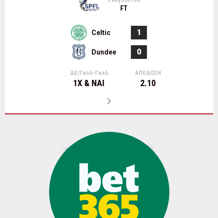
FT
1
Celtic
0
Dundee
ΔΕ/Γκολ-Γκολ
ΑΠΟΔΟΣΗ
1Χ & ΝΑΙ
2.10