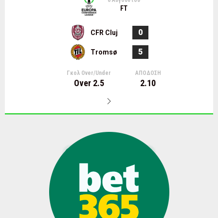
FT
0
CFR Cluj
5
Tromsø
Γκολ Over/Under
ΑΠΟΔΟΣΗ
Over 2.5
2.10