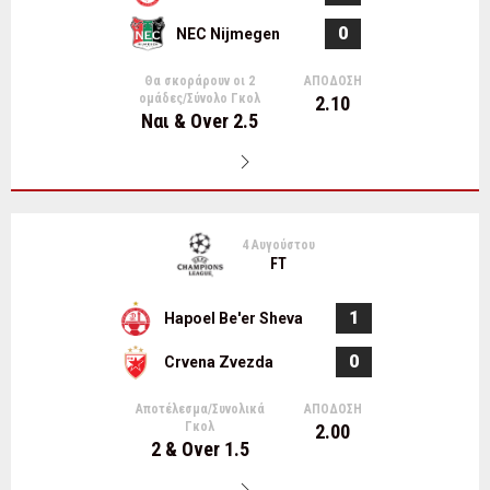
0
NEC Nijmegen
Θα σκοράρουν οι 2
ΑΠΟΔΟΣΗ
ομάδες/Σύνολο Γκολ
2.10
Ναι & Over 2.5
4 Αυγούστου
FT
1
Hapoel Be'er Sheva
0
Crvena Zvezda
Αποτέλεσμα/Συνολικά
ΑΠΟΔΟΣΗ
Γκολ
2.00
2 & Over 1.5