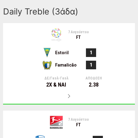
Daily Treble (3άδα)
7 Αυγούστου
FT
1
Estoril
1
Famalicão
ΔΕ/Γκολ-Γκολ
ΑΠΟΔΟΣΗ
2Χ & ΝΑΙ
2.38
7 Αυγούστου
FT