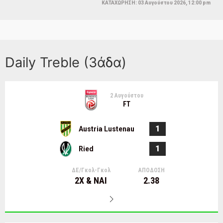
ΚΑΤΑΧΩΡΗΣΗ: 03 Αυγούστου 2026, 12:00 pm
Daily Treble (3άδα)
2 Αυγούστου
FT
1
Austria Lustenau
1
Ried
ΔΕ/Γκολ-Γκολ
ΑΠΟΔΟΣΗ
2Χ & ΝΑΙ
2.38