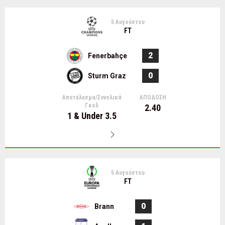
5 Αυγούστου
FT
2
Fenerbahçe
0
Sturm Graz
Αποτέλεσμα/Συνολικά
ΑΠΟΔΟΣΗ
Γκολ
2.40
1 & Under 3.5
5 Αυγούστου
FT
0
Brann