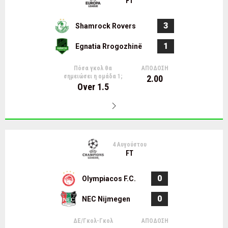
FT
3
Shamrock Rovers
1
Egnatia Rrogozhinë
Πόσα γκολ θα
ΑΠΟΔΟΣΗ
σημειώσει η ομάδα 1;
2.00
Over 1.5
4 Αυγούστου
FT
0
Olympiacos F.C.
0
NEC Nijmegen
ΔΕ/Γκολ-Γκολ
ΑΠΟΔΟΣΗ