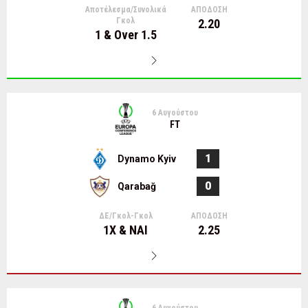
Αποτέλεσμα/Συνολικά
ΑΠΟΔΟΣΗ
Γκολ
2.20
1 & Over 1.5
6 Αυγούστου
FT
1
Dynamo Kyiv
0
Qarabağ
ΔΕ/Γκολ-Γκολ
ΑΠΟΔΟΣΗ
1Χ & ΝΑΙ
2.25
6 Αυγούστου