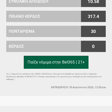
10.58
ΣΥΝΟΛΙΚΗ ΑΠΟΔΟΣΗ
317.4
ΠΙΘΑΝΟ ΚΕΡΔΟΣ
30
ΠΟΝΤΑΡΙΣΜΑ
0
ΚΕΡΔΟΣ
Παίξε νόμιμα στην Bet365 | 21+
21+ | Αρμόδιος ρυθμιστής: ΕΕΕΠ | Κίνδυνος εθισμού & απώλειας περιουσίας | Γραμμή
βοήθειας ΚΕΘΕΑ: 2109237777 | Παίξε υπεύθυνα | Οι αποδόσεις ενδέχεται να υπόκεινται σε
αλλαγές.
ΚΑΤΑΧΩΡΗΣΗ: 05 Αυγούστου 2026, 12:00 pm