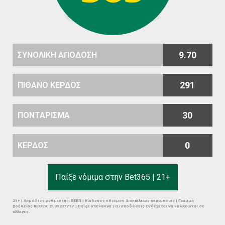
9.70
ΣΥΝΟΛΙΚΗ ΑΠΟΔΟΣΗ
291
ΠΙΘΑΝΟ ΚΕΡΔΟΣ
30
ΠΟΝΤΑΡΙΣΜΑ
0
ΚΕΡΔΟΣ
Παίξε νόμιμα στην Bet365 | 21+
21+ | Αρμόδιος ρυθμιστής: ΕΕΕΠ | Κίνδυνος εθισμού & απώλειας περιουσίας | Γραμμή
βοήθειας ΚΕΘΕΑ: 2109237777 | Παίξε υπεύθυνα | Οι αποδόσεις ενδέχεται να υπόκεινται σε
αλλαγές.