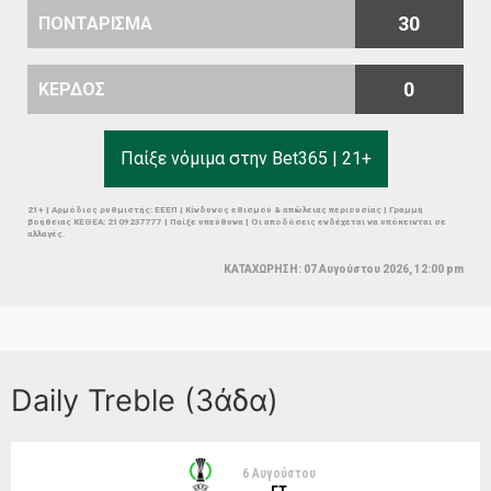
30
ΠΟΝΤΑΡΙΣΜΑ
0
ΚΕΡΔΟΣ
Παίξε νόμιμα στην Bet365 | 21+
21+ | Αρμόδιος ρυθμιστής: ΕΕΕΠ | Κίνδυνος εθισμού & απώλειας περιουσίας | Γραμμή
βοήθειας ΚΕΘΕΑ: 2109237777 | Παίξε υπεύθυνα | Οι αποδόσεις ενδέχεται να υπόκεινται σε
αλλαγές.
ΚΑΤΑΧΩΡΗΣΗ: 07 Αυγούστου 2026, 12:00 pm
Daily Treble (3άδα)
6 Αυγούστου