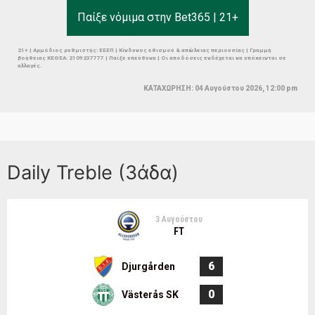
Παίξε νόμιμα στην Bet365 | 21+
21+ | Αρμόδιος ρυθμιστής: ΕΕΕΠ | Κίνδυνος εθισμού & απώλειας περιουσίας | Γραμμή
βοήθειας ΚΕΘΕΑ: 2109237777 | Παίξε υπεύθυνα | Οι αποδόσεις ενδέχεται να υπόκεινται σε
αλλαγές.
ΚΑΤΑΧΩΡΗΣΗ: 04 Αυγούστου 2026, 12:00 pm
Daily Treble (3άδα)
3 Αυγούστου
FT
6
Djurgården
0
Västerås SK