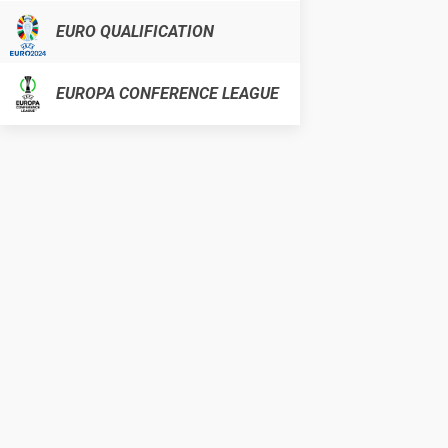
EURO QUALIFICATION
EUROPA CONFERENCE LEAGUE