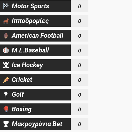
Motor Sports
0
Ιπποδρομίες
0
American Football
0
M.L.Baseball
0
Ice Hockey
0
Cricket
0
Golf
0
Boxing
0
Μακροχρόνια Bet
0