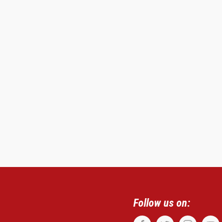
Follow us on: