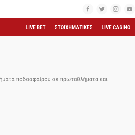
LIVE BET
ΣΤΟΙΧΗΜΑΤΙΚΕΣ
LIVE CASINO
οιχήματα ποδοσφαίρου σε πρωταθλήματα και