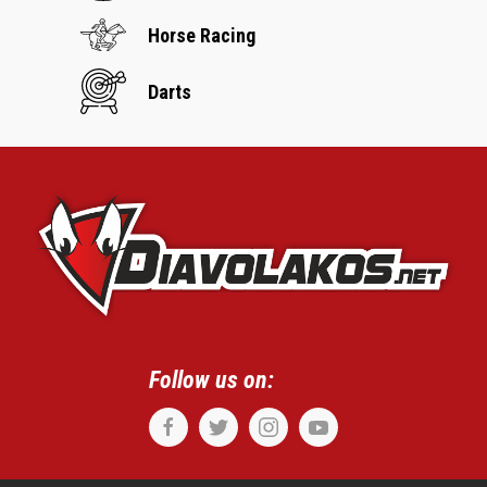
Horse Racing
Darts
Follow us on: