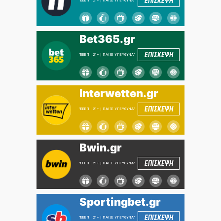
ΕΠΙΣΚΕΨΗ
"ΕΕΕΠ | 21+ | ΠΑΙΞΕ ΥΠΕΥΘΥΝΑ"
Bet365.gr
ΕΠΙΣΚΕΨΗ
"ΕΕΕΠ | 21+ | ΠΑΙΞΕ ΥΠΕΥΘΥΝΑ"
Interwetten.gr
ΕΠΙΣΚΕΨΗ
"ΕΕΕΠ | 21+ | ΠΑΙΞΕ ΥΠΕΥΘΥΝΑ"
Bwin.gr
ΕΠΙΣΚΕΨΗ
"ΕΕΕΠ | 21+ | ΠΑΙΞΕ ΥΠΕΥΘΥΝΑ"
Sportingbet.gr
ΕΠΙΣΚΕΨΗ
"ΕΕΕΠ | 21+ | ΠΑΙΞΕ ΥΠΕΥΘΥΝΑ"