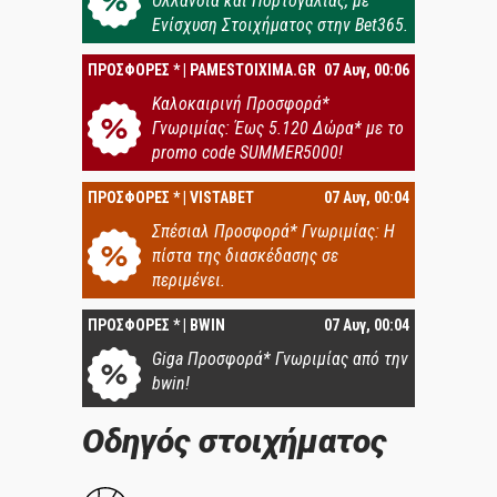
Ολλανδία και Πορτογαλίας, με
Ενίσχυση Στοιχήματος στην Bet365.
ΠΡΟΣΦΟΡΕΣ * | PAMESTOIXIMA.GR
07 Αυγ, 00:06
Καλοκαιρινή Προσφορά*
Γνωριμίας: Έως 5.120 Δώρα* με το
promo code SUMMER5000!
ΠΡΟΣΦΟΡΕΣ * | VISTABET
07 Αυγ, 00:04
Σπέσιαλ Προσφορά* Γνωριμίας: Η
πίστα της διασκέδασης σε
περιμένει.
ΠΡΟΣΦΟΡΕΣ * | BWIN
07 Αυγ, 00:04
Giga Προσφορά* Γνωριμίας από την
bwin!
Οδηγός στοιχήματος