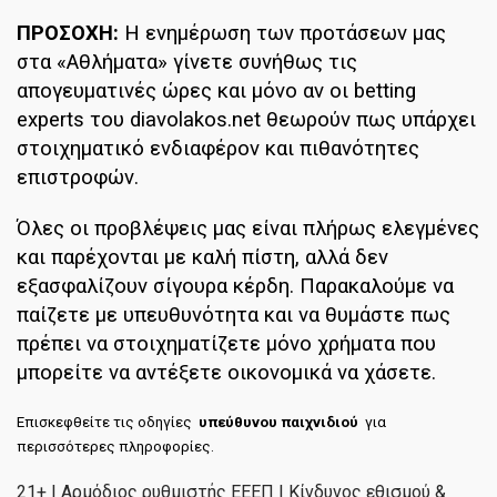
ΠΡΟΣΟΧΗ:
Η ενημέρωση των προτάσεων μας
στα «Αθλήματα» γίνετε συνήθως τις
απογευματινές ώρες και μόνο αν οι betting
experts του diavolakos.net θεωρούν πως υπάρχει
στοιχηματικό ενδιαφέρον και πιθανότητες
επιστροφών.
Όλες οι προβλέψεις μας είναι πλήρως ελεγμένες
και παρέχονται με καλή πίστη, αλλά δεν
εξασφαλίζουν σίγουρα κέρδη. Παρακαλούμε να
παίζετε με υπευθυνότητα και να θυμάστε πως
πρέπει να στοιχηματίζετε μόνο χρήματα που
μπορείτε να αντέξετε οικονομικά να χάσετε.
Επισκεφθείτε τις οδηγίες
υπεύθυνου παιχνιδιού
για
περισσότερες πληροφορίες.
21+ | Αρμόδιος ρυθμιστής ΕΕΕΠ | Κίνδυνος εθισμού &