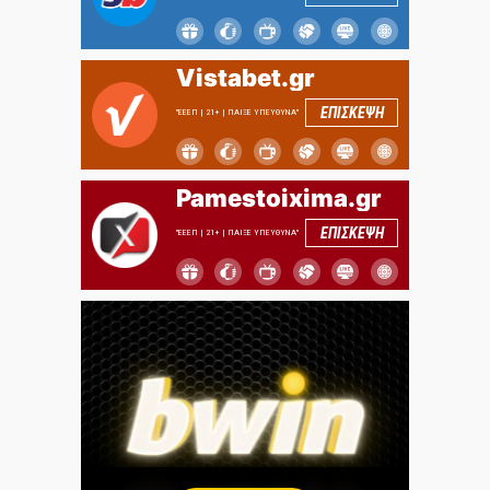
Vistabet.gr
ΕΠΙΣΚΕΨΗ
"ΕΕΕΠ | 21+ | ΠΑΙΞΕ ΥΠΕΥΘΥΝΑ"
Pamestoixima.gr
ΕΠΙΣΚΕΨΗ
"ΕΕΕΠ | 21+ | ΠΑΙΞΕ ΥΠΕΥΘΥΝΑ"