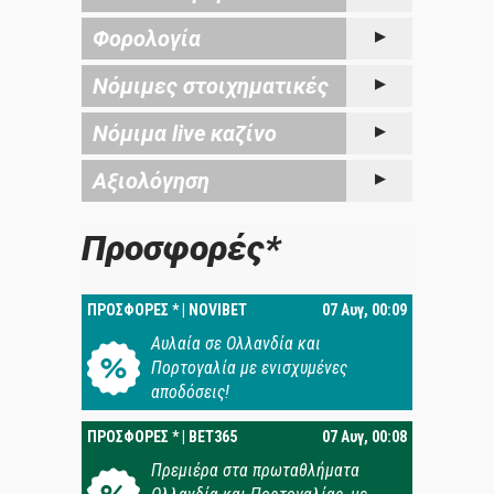
Φορολογία
Νόμιμες στοιχηματικές
Νόμιμα live καζίνο
Αξιολόγηση
Προσφορές*
ΠΡΟΣΦΟΡΕΣ * | NOVIBET
07 Αυγ, 00:09
Αυλαία σε Ολλανδία και
Πορτογαλία με ενισχυμένες
αποδόσεις!
ΠΡΟΣΦΟΡΕΣ * | BET365
07 Αυγ, 00:08
Πρεμιέρα στα πρωταθλήματα