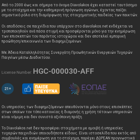
Από το 2000 έως και σήμερα το όνομα Diavolakos έχει καταστεί ταυτόσημο
με το στοίχημα και την καθημερινή πρόγνωση αγώνων, έχοντας παίξει
σημαντικό ρόλο στη διαμόρφωση της στοιχηματικής παιδείας των παικτών.
Οι αποδόσεις σε παιχνίδια που υπάρχουν στο diavolakos.net ενδέχεται να
τροποποιηθούν ανά πάσα στιγμή και προσφέρονται μόνο για την ενημέρωση
των επισκεπτών του παρόντος ιστοχώρου και δεν αποτελεί εμπορική
προώθηση/επικοινωνία των διαφημιζομένων.
Με Άδεια Καταλληλότητας Συνεργάτη Προωθητικών Ενεργειών Τυχερών
Παιγνίων μέσω Διαδικτύου.
HGC-000030-AFF
License Number:
21+
Οι υπηρεσίες των διαφημιζόμενων απευθύνονται μόνο στους επισκέπτες
στων οποίων τον τόπο κατοικίας ή διαμονής η χρήση τέτοιων υπηρεσιών
είναι νόμιμη και δεν συνιστά αξιόποινη πράξη.
Το Diavolakos.net δεν προσφέρει στοιχήματα με αμοιβή ή υπηρεσίες
τυχερών παιχνιδιών οποιουδήποτε είδους. Είναι ιστοσελίδα που εκτός από
συμβουλές και ενημέρωση για το στοίχημα, παρέχει ΔΩΡΕΑΝ προγνωστικά