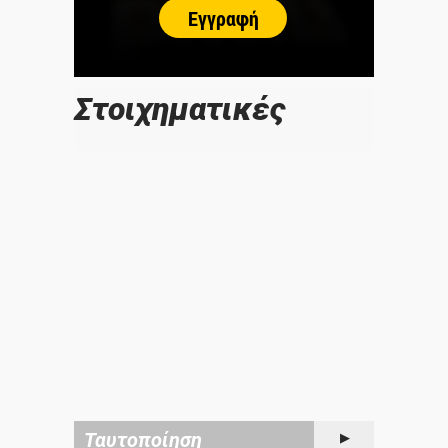
Στοιχηματικές
Ταυτοποίηση