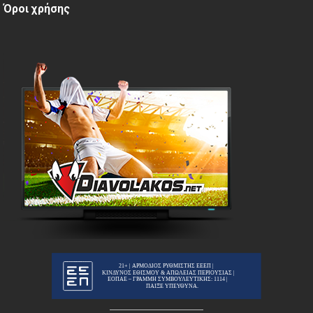
Όροι χρήσης