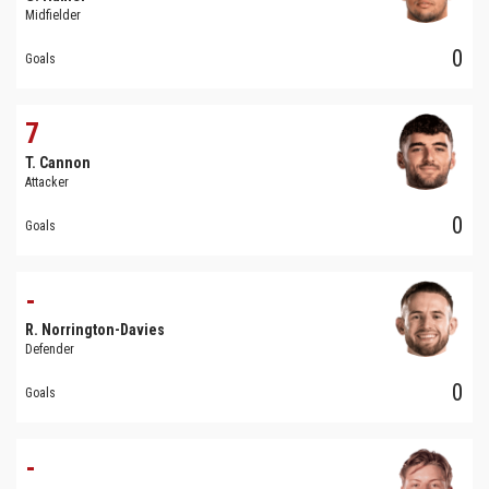
Midfielder
0
Goals
7
T. Cannon
Attacker
0
Goals
-
R. Norrington-Davies
Defender
0
Goals
-