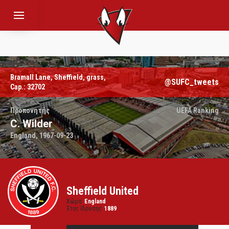
Bramall Lane, Sheffield, grass,
@SUFC_tweets
Cap.: 32702
Προπονητής
UEFA Ranking
C. Wilder
England, 1967-09-23
Sheffield United
Χώρα
England
Έτος ίδρυσης
1889