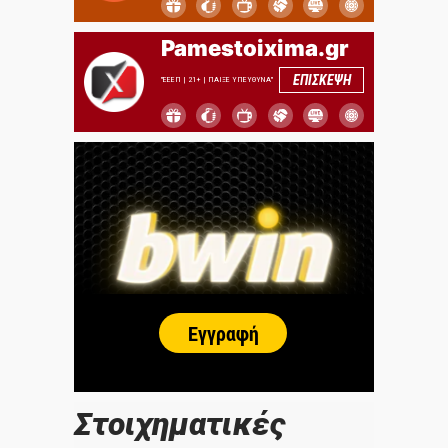
Pamestoixima.gr
ΕΠΙΣΚΕΨΗ
"ΕΕΕΠ | 21+ | ΠΑΙΞΕ ΥΠΕΥΘΥΝΑ"
Στοιχηματικές