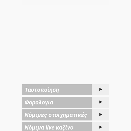
Ταυτοποίηση
Φορολογία
Νόμιμες στοιχηματικές
Νόμιμα live καζίνο