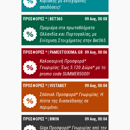
Κυριακής με ενισχυμένες
αποδόσεις!
ΠΡΟΣΦΟΡΕΣ * | BET365
09 Αυγ, 00:08
Πρεμιέρα στα πρωταθλήματα
Ολλανδία και Πορτογαλίας, με
Ενίσχυση Στοιχήματος στην Bet365.
ΠΡΟΣΦΟΡΕΣ * | PAMESTOIXIMA.GR
09 Αυγ, 00:06
Καλοκαιρινή Προσφορά*
Γνωριμίας: Έως 5.120 Δώρα* με το
promo code SUMMER5000!
ΠΡΟΣΦΟΡΕΣ * | VISTABET
09 Αυγ, 00:04
Σπέσιαλ Προσφορά* Γνωριμίας: Η
πίστα της διασκέδασης σε
περιμένει.
ΠΡΟΣΦΟΡΕΣ * | BWIN
09 Αυγ, 00:04
Giga Προσφορά* Γνωριμίας από την