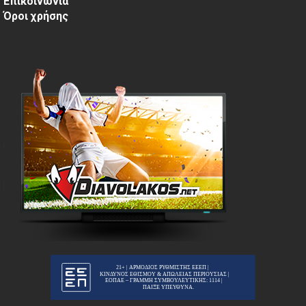
Επικοινωνία
Όροι χρήσης