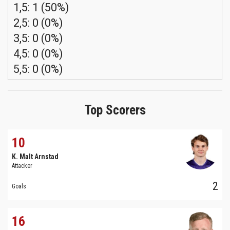
1,5: 1 (50%)
2,5: 0 (0%)
3,5: 0 (0%)
4,5: 0 (0%)
5,5: 0 (0%)
Top Scorers
10
K. Malt Arnstad
Attacker
2
Goals
16