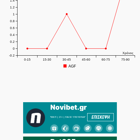
1.4
1.2
1
0.8
0.6
0.4
0.2
0
Χρόνος
-0.2
0-15
15-30
30-45
45-60
60-75
75-90
AGF
Novibet.gr
ΕΠΙΣΚΕΨΗ
"ΕΕΕΠ | 21+ | ΠΑΙΞΕ ΥΠΕΥΘΥΝΑ"