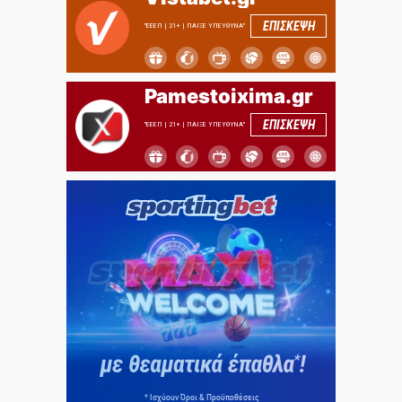
ΕΠΙΣΚΕΨΗ
"ΕΕΕΠ | 21+ | ΠΑΙΞΕ ΥΠΕΥΘΥΝΑ"
Pamestoixima.gr
ΕΠΙΣΚΕΨΗ
"ΕΕΕΠ | 21+ | ΠΑΙΞΕ ΥΠΕΥΘΥΝΑ"