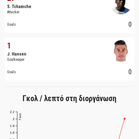
S. Tchamche
Attacker
0
Goals
1
J. Hansen
Goalkeeper
0
Goals
Γκολ / λεπτό στη διοργάνωση
2.2
Γκολ
2
1.8
1.6