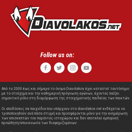
Follow us on:
Από το 2000 έως και σήμερα το όνομα Diavolakos έχει καταστεί ταυτόσημο
με το στοίχημα και την καθημερινή πρόγνωση αγώνων, έχοντας παίξει
σημαντικό ρόλο στη διαμόρφωση της στοιχηματικής παιδείας των παικτών.
Οι αποδόσεις σε παιχνίδια που υπάρχουν στο diavolakos.net ενδέχεται να
τροποποιηθούν ανά πάσα στιγμή και προσφέρονται μόνο για την ενημέρωση
των επισκεπτών του παρόντος ιστοχώρου και δεν αποτελεί εμπορική
προώθηση/επικοινωνία των διαφημιζομένων.