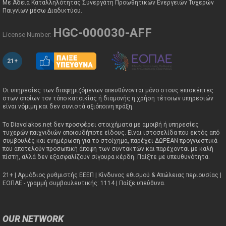
Με Άδεια Καταλληλότητας Συνεργάτη Προωθητικών Ενεργειών Τυχερών
Παιγνίων μέσω Διαδικτύου.
HGC-000030-AFF
License Number:
21+
Οι υπηρεσίες των διαφημιζόμενων απευθύνονται μόνο στους επισκέπτες
στων οποίων τον τόπο κατοικίας ή διαμονής η χρήση τέτοιων υπηρεσιών
είναι νόμιμη και δεν συνιστά αξιόποινη πράξη.
Το Diavolakos.net δεν προσφέρει στοιχήματα με αμοιβή ή υπηρεσίες
τυχερών παιχνιδιών οποιουδήποτε είδους. Είναι ιστοσελίδα που εκτός από
συμβουλές και ενημέρωση για το στοίχημα, παρέχει ΔΩΡΕΑΝ προγνωστικά
που αποτελούν προσωπική άποψη των συντακτών και παρέχονται με καλή
πίστη, αλλά δεν εξασφαλίζουν σίγουρα κέρδη. Παίξτε με υπευθυνότητα.
21+ | Αρμόδιος ρυθμιστής ΕΕΕΠ | Κίνδυνος εθισμού & Απώλειας περιουσίας |
ΕΟΠΑΕ - γραμμή συμβουλευτικής: 1114 | Παίξε υπεύθυνα.
OUR NETWORK