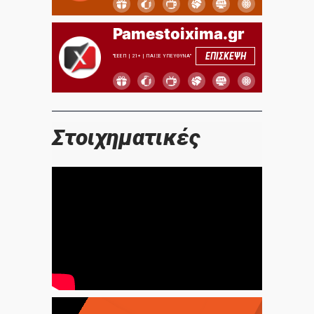
Pamestoixima.gr
ΕΠΙΣΚΕΨΗ
"ΕΕΕΠ | 21+ | ΠΑΙΞΕ ΥΠΕΥΘΥΝΑ"
Στοιχηματικές