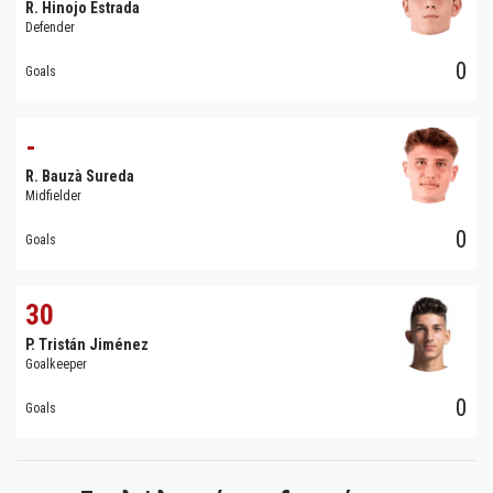
R. Hinojo Estrada
Defender
0
Goals
-
R. Bauzà Sureda
Midfielder
0
Goals
30
P. Tristán Jiménez
Goalkeeper
0
Goals