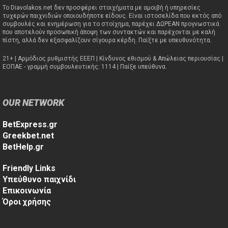
Το Diavolakos.net δεν προσφέρει στοιχήματα με αμοιβή ή υπηρεσίες
τυχερών παιχνιδιών οποιουδήποτε είδους. Είναι ιστοσελίδα που εκτός από
συμβουλές και ενημέρωση για το στοίχημα, παρέχει ΔΩΡΕΑΝ προγνωστικά
που αποτελούν προσωπική άποψη των συντακτών και παρέχονται με καλή
πίστη, αλλά δεν εξασφαλίζουν σίγουρα κέρδη. Παίξτε με υπευθυνότητα.
21+ | Αρμόδιος ρυθμιστής ΕΕΕΠ | Κίνδυνος εθισμού & Απώλειας περιουσίας |
ΕΟΠΑΕ - γραμμή συμβουλευτικής: 1114 | Παίξε υπεύθυνα.
OUR NETWORK
BetExpress.gr
Greekbet.net
BetHelp.gr
Friendly Links
Υπεύθυνο παιχνίδι
Επικοινωνία
Όροι χρήσης