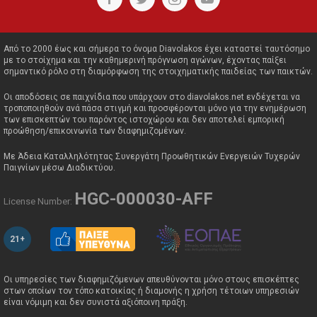
Από το 2000 έως και σήμερα το όνομα Diavolakos έχει καταστεί ταυτόσημο
με το στοίχημα και την καθημερινή πρόγνωση αγώνων, έχοντας παίξει
σημαντικό ρόλο στη διαμόρφωση της στοιχηματικής παιδείας των παικτών.
Οι αποδόσεις σε παιχνίδια που υπάρχουν στο diavolakos.net ενδέχεται να
τροποποιηθούν ανά πάσα στιγμή και προσφέρονται μόνο για την ενημέρωση
των επισκεπτών του παρόντος ιστοχώρου και δεν αποτελεί εμπορική
προώθηση/επικοινωνία των διαφημιζομένων.
Με Άδεια Καταλληλότητας Συνεργάτη Προωθητικών Ενεργειών Τυχερών
Παιγνίων μέσω Διαδικτύου.
HGC-000030-AFF
License Number:
21+
Οι υπηρεσίες των διαφημιζόμενων απευθύνονται μόνο στους επισκέπτες
στων οποίων τον τόπο κατοικίας ή διαμονής η χρήση τέτοιων υπηρεσιών
είναι νόμιμη και δεν συνιστά αξιόποινη πράξη.