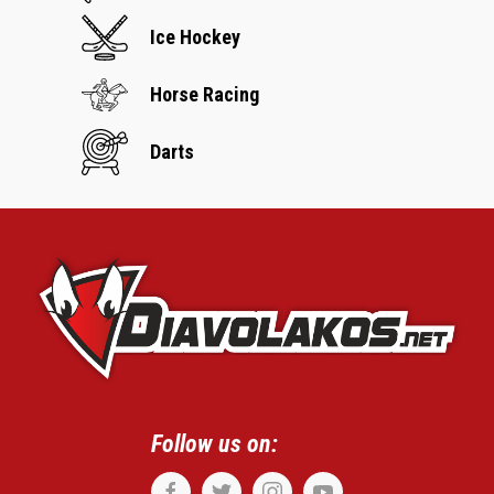
Ice Hockey
Horse Racing
Darts
Follow us on: