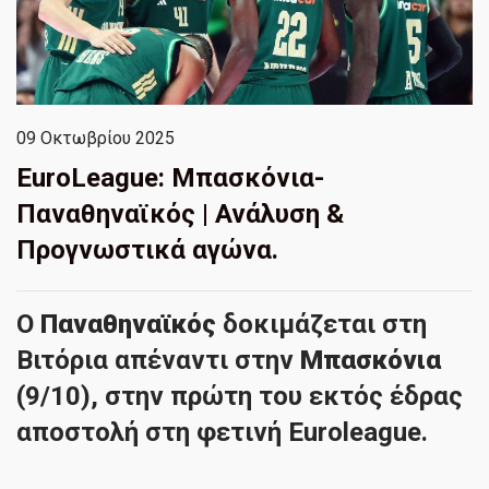
09 Οκτωβρίου 2025
EuroLeague: Μπασκόνια-
Παναθηναϊκός | Ανάλυση &
Προγνωστικά αγώνα.
Ο
Παναθηναϊκός
δοκιμάζεται στη
Βιτόρια απέναντι στην
Μπασκόνια
(9/10), στην πρώτη του εκτός έδρας
αποστολή στη φετινή Euroleague.