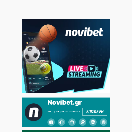
Novibet.gr
ΕΠΙΣΚΕΨΗ
"ΕΕΕΠ | 21+ | ΠΑΙΞΕ ΥΠΕΥΘΥΝΑ"