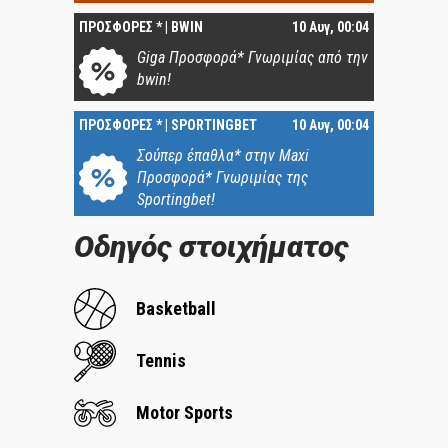
ΠΡΟΣΦΟΡΕΣ * | BWIN
10 Αυγ, 00:04
Giga Προσφορά* Γνωριμίας από την
bwin!
ΠΡΟΣΦΟΡΕΣ * | SPORTINGBET
10 Αυγ, 00:04
Σούπερ έπαθλα* στην Maxi
Προσφορά* Γνωριμίας της
Sportingbet!
Οδηγός στοιχήματος
Basketball
Tennis
Motor Sports