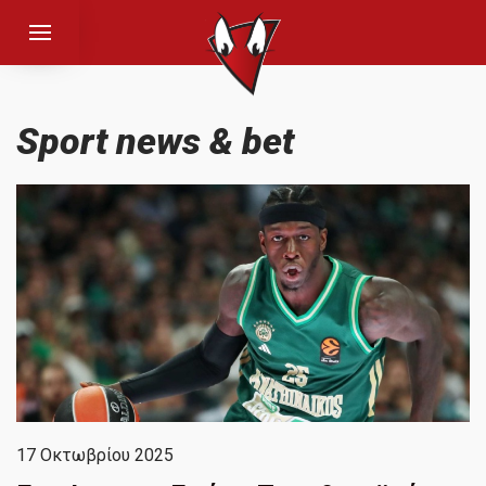
Sport news & bet
17 Οκτωβρίου 2025