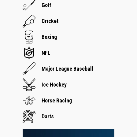
Golf
Cricket
Boxing
NFL
Major League Baseball
Ice Hockey
Horse Racing
Darts