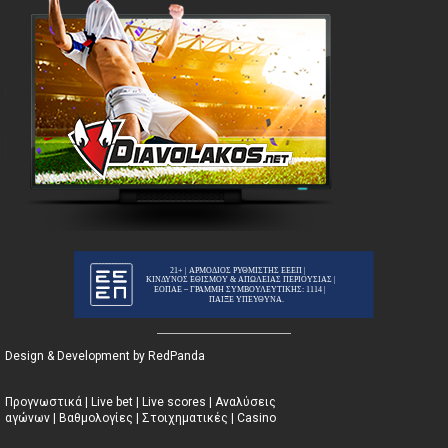
Design & Development by RedPanda
Προγνωστικά
|
Live bet
|
Live scores
|
Αναλύσεις
αγώνων
|
Βαθμολογίες
|
Στοιχηματικές
|
Casino