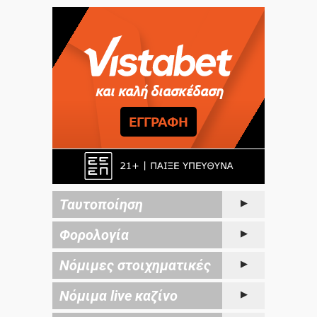
Ταυτοποίηση
Φορολογία
Νόμιμες στοιχηματικές
Νόμιμα live καζίνο