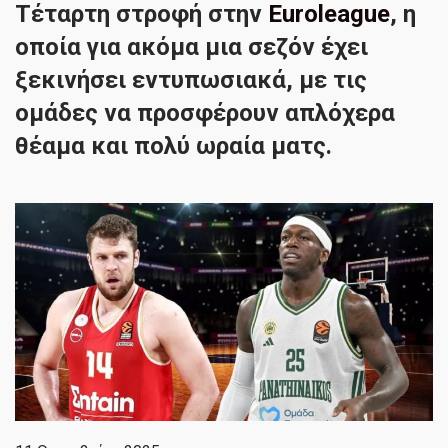
Τέταρτη στροφή στην
Euroleague
, η
οποία για ακόμα μια σεζόν έχει
ξεκινήσει εντυπωσιακά, με τις
ομάδες να προσφέρουν απλόχερα
θέαμα και πολύ ωραία ματς.