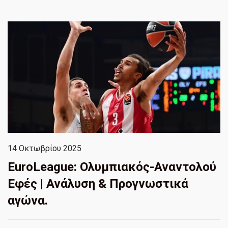
14 Οκτωβρίου 2025
EuroLeague: Ολυμπιακός-Αναντολού
Εφές | Ανάλυση & Προγνωστικά
αγώνα.