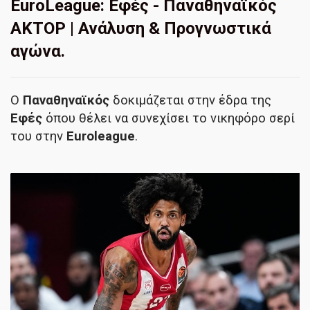
EuroLeague: Εφές - Παναθηναϊκός
ΑΚΤΟΡ | Ανάλυση & Προγνωστικά
αγώνα.
Ο
Παναθηναϊκός
δοκιμάζεται στην έδρα της
Εφές
όπου θέλει να συνεχίσει το νικηφόρο σερί
του στην
Euroleague
.