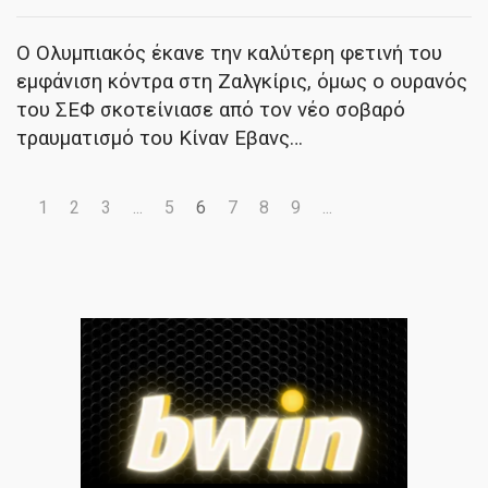
Ο Ολυμπιακός έκανε την καλύτερη φετινή του
εμφάνιση κόντρα στη Ζαλγκίρις, όμως ο ουρανός
του ΣΕΦ σκοτείνιασε από τον νέο σοβαρό
τραυματισμό του Κίναν Εβανς…
1
2
3
...
5
6
7
8
9
...