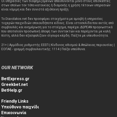
Οι υπηρεσίες των διαφημιζόμενων απευθύνονται μόνο στους επισκέπτες
στων οποίων τον τόπο κατοικίας ή διαμονής η χρήση τέτοιων υπηρεσιών
είναι νόμιμη και δεν συνιστά αξιόποινη πράξη.
Το Diavolakos.net δεν προσφέρει στοιχήματα με αμοιβή ή υπηρεσίες
τυχερών παιχνιδιών οποιουδήποτε είδους. Είναι ιστοσελίδα που εκτός από
συμβουλές και ενημέρωση για το στοίχημα, παρέχει ΔΩΡΕΑΝ προγνωστικά
που αποτελούν προσωπική άποψη των συντακτών και παρέχονται με καλή
πίστη, αλλά δεν εξασφαλίζουν σίγουρα κέρδη. Παίξτε με υπευθυνότητα.
21+ | Αρμόδιος ρυθμιστής ΕΕΕΠ | Κίνδυνος εθισμού & Απώλειας περιουσίας |
ΕΟΠΑΕ - γραμμή συμβουλευτικής: 1114 | Παίξε υπεύθυνα.
OUR NETWORK
BetExpress.gr
Greekbet.net
BetHelp.gr
Friendly Links
Υπεύθυνο παιχνίδι
Επικοινωνία