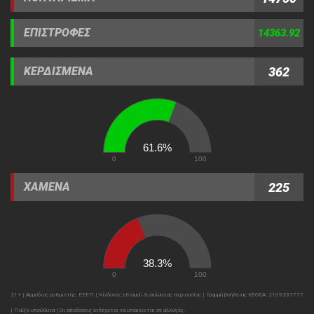
ΕΠΙΣΤΡΟΦΕΣ
14363.92
362
ΚΕΡΔΙΣΜΕΝΑ
60
50
40
30
20
61.6%
10
0
0
100
0
225
ΧΑΜΕΝΑ
40
35
30
25
20
15
10
38.3%
5
0
0
100
0
21+ | Αρμόδιος ρυθμιστής: ΕΕΕΠ | Κίνδυνος εθισμού & απώλειας περιουσίας | Γραμμή βοήθειας ΚΕΘΕΑ: 2109237777
| Παίξε υπεύθυνα | Οι αποδόσεις ενδέχεται να υπόκεινται σε αλλαγές.