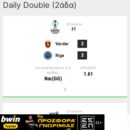
Daily Double (2άδα)
22 Ιουλίου
FT
2
Vardar
3
Riga
Θα σκοράρουν και οι 2
ΑΠΟΔΟΣΗ
ομάδες;
1.61
Ναι(GG)
22 Ιουλίου
FT