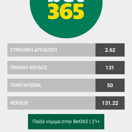
2.62
ΣΥΝΟΛΙΚΗ ΑΠΟΔΟΣΗ
131
ΠΙΘΑΝΟ ΚΕΡΔΟΣ
50
ΠΟΝΤΑΡΙΣΜΑ
131.22
ΚΕΡΔΟΣ
Παίξε νόμιμα στην Bet365 | 21+