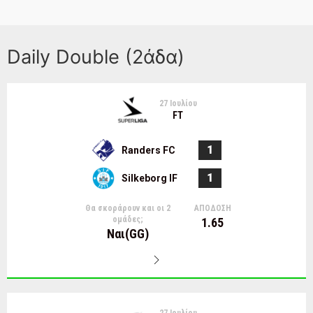
Daily Double (2άδα)
27 Ιουλίου
FT
1
Randers FC
1
Silkeborg IF
Θα σκοράρουν και οι 2
ΑΠΟΔΟΣΗ
ομάδες;
1.65
Ναι(GG)
27 Ιουλίου