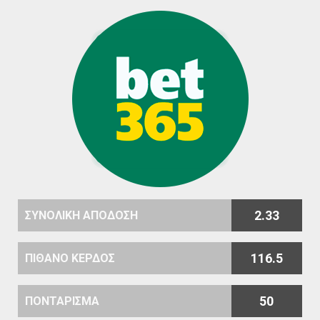
2.33
ΣΥΝΟΛΙΚΗ ΑΠΟΔΟΣΗ
116.5
ΠΙΘΑΝΟ ΚΕΡΔΟΣ
50
ΠΟΝΤΑΡΙΣΜΑ