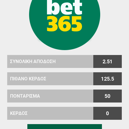
2.51
ΣΥΝΟΛΙΚΗ ΑΠΟΔΟΣΗ
125.5
ΠΙΘΑΝΟ ΚΕΡΔΟΣ
50
ΠΟΝΤΑΡΙΣΜΑ
0
ΚΕΡΔΟΣ