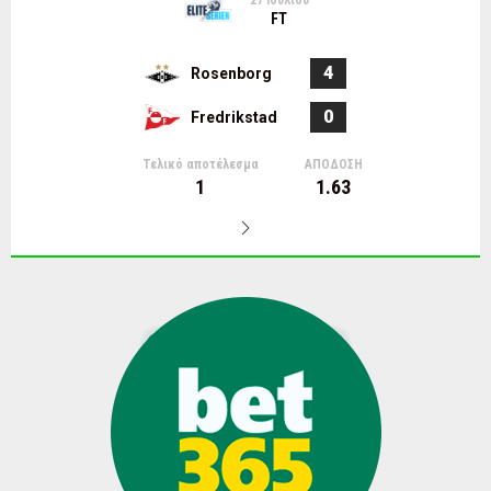
FT
4
Rosenborg
0
Fredrikstad
Τελικό αποτέλεσμα
ΑΠΟΔΟΣΗ
1
1.63