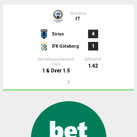
26 Ιουλίου
FT
4
Sirius
1
IFK Göteborg
Αποτέλεσμα/Συνολικά
ΑΠΟΔΟΣΗ
Γκολ
1.62
1 & Over 1.5