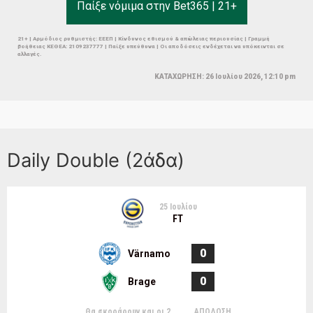
Παίξε νόμιμα στην Bet365 | 21+
21+ | Αρμόδιος ρυθμιστής: ΕΕΕΠ | Κίνδυνος εθισμού & απώλειας περιουσίας | Γραμμή
βοήθειας ΚΕΘΕΑ: 2109237777 | Παίξε υπεύθυνα | Οι αποδόσεις ενδέχεται να υπόκεινται σε
αλλαγές.
ΚΑΤΑΧΩΡΗΣΗ: 26 Ιουλίου 2026, 12:10 pm
Daily Double (2άδα)
25 Ιουλίου
FT
0
Värnamo
0
Brage
Θα σκοράρουν και οι 2
ΑΠΟΔΟΣΗ