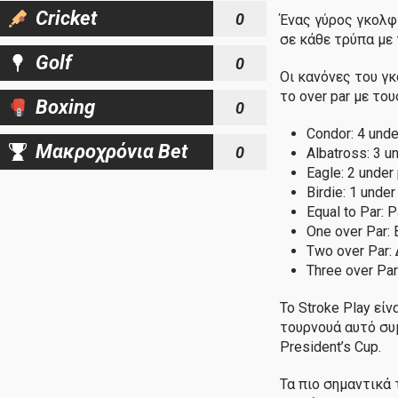
Cricket
0
Ένας γύρος γκολφ 
σε κάθε τρύπα με
Golf
0
Οι κανόνες του γκ
το over par με το
Boxing
0
Condor: 4 unde
Μακροχρόνια Bet
0
Albatross: 3 u
Eagle: 2 under
Birdie: 1 under
Equal to Par: P
One over Par:
Two over Par:
Three over Pa
Το Stroke Play εί
τουρνουά αυτό συμ
President’s Cup.
Τα πιο σημαντικά 