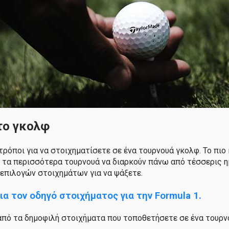
το γκολφ
ρόποι για να στοιχηματίσετε σε ένα τουρνουά γκολφ. Το πιο κ
ε τα περισσότερα τουρνουά να διαρκούν πάνω από τέσσερις ημ
επιλογών στοιχημάτων για να ψάξετε.
α τον οδηγό στοιχήματος για την Formula 1.
 από τα δημοφιλή στοιχήματα που τοποθετήσετε σε ένα τουρν