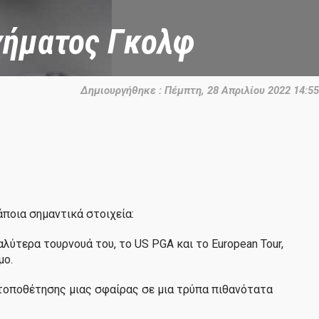
ιχήματος Γκολφ
Δημιουργήθηκε : Πέμπτη, 28 Απριλίου 2022 14:55
κάποια σημαντικά στοιχεία:
λύτερα τουρνουά του, το US PGA και το European Tour,
μο.
 τοποθέτησης μιας σφαίρας σε μια τρύπα πιθανότατα