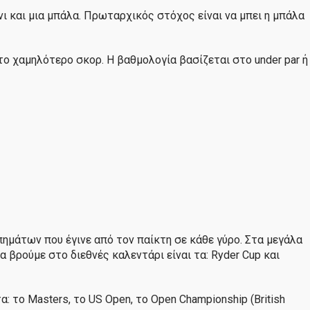
ι και μια μπάλα. Πρωταρχικός στόχος είναι να μπει η μπάλα
 το χαμηλότερο σκορ. Η βαθμολογία βασίζεται στο under par ή
υπημάτων που έγινε από τον παίκτη σε κάθε γύρο. Στα μεγάλα
 βρούμε στο διεθνές καλεντάρι είναι τα: Ryder Cup και
 το Masters, το US Open, το Open Championship (British