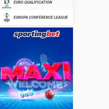
EURO QUALIFICATION
EUROPA CONFERENCE LEAGUE