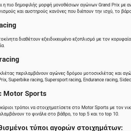
ι η πιο δημοφιλής μορφή μονοθέσιων αγώνων Grand Prix με α
νισμούς και αυστηρούς κανόνες που διέπουν την ισχύ, το βάρ
racing
οκίνητα διαθέτουν εξειδικευμένο εξοπλισμό με τον κορυφαίο 
ία.
racing
κλέτας περιλαμβάνουν αγώνες δρόμου μοτοσικλέτας και αγών
rix, Superbike racing, Supersport racing, Endurance racing, Side
ε Motor Sports
κύριοι τρόποι να στοιχηματίσετε στο Motor Sports με τον νικ
λαμβάνουν το φινάλε στο βάθρο, το top 5 και το top 10.
ηθισμένοι τύποι αγορών στοιχημάτων: