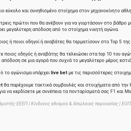
ιο εύκολο και συνηθισμένο στοίχημα στον μηχανοκίνητο αθλη
τρεις πρώτοι που θα ανέβουν για να γιορτάσουν στο βάθρο μ
ει μεγαλύτερη απόδοση από το στοίχημα νικητή αγώνα.
ιος ή ποιοι οδηγοί ή αναβάτες θα τερματίσουν στο Top 5 της
 ποιος οδηγός ή αναβάτης θα τελειώσει στα top 10 του αγώνα
 απόδοση σε μια αγορά που συχνά το μεγαλύτερο μέρος εστιά
υτό το αγώνισμα υπάρχει
live bet
με τις περισσότερες στοιχημ
et
θα παρέχουμε τακτικά συμβουλές και στοιχήματα από την Fo
ια να κερδίσετε με συνέπεια τα πονταρίσματά σας F1 και Mo
θμιστής ΕΕΕΠ | Κίνδυνος εθισμού & Απώλειας περιουσίας | ΕΟΠ