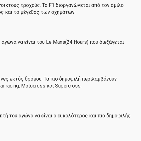
νοικτούς τροχούς. Το F1 διοργανώνεται από τον όμιλο
ος και το μέγεθος των οχημάτων.
αγώνα να είναι του Le Mans(24 Hours) που διεξάγεται
ες εκτός δρόμου. Τα πιο δημοφιλή περιλαμβάνουν
car racing, Motocross και Supercross.
ητή του αγώνα να είναι ο ευκολότερος και πιο δημοφιλής.