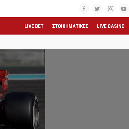
LIVE BET
ΣΤΟΙΧΗΜΑΤΙΚΕΣ
LIVE CASINO