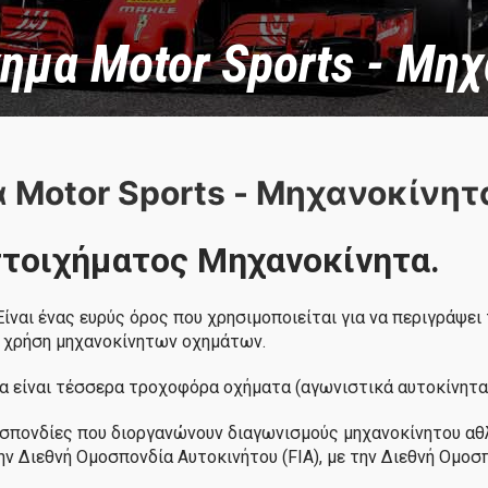
ημα Motor Sports - Μη
 Motor Sports - Μηχανοκίνητ
στοιχήματος Μηχανοκίνητα.
 Είναι ένας ευρύς όρος που χρησιμοποιείται για να περιγρά
 χρήση μηχανοκίνητων οχημάτων.
να είναι τέσσερα τροχοφόρα οχήματα (αγωνιστικά αυτοκίνητα
σπονδίες που διοργανώνουν διαγωνισμούς μηχανοκίνητου αθ
την Διεθνή Ομοσπονδία Αυτοκινήτου (FIA), με την Διεθνή Ομ