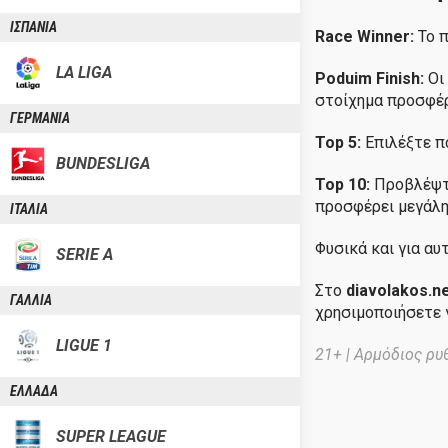
ΙΣΠΑΝΙΑ
Race Winner:
Το π
LA LIGA
Poduim Finish:
Οι 
στοίχημα προσφέρ
ΓΕΡΜΑΝΙΑ
Top 5:
Επιλέξτε πο
BUNDESLIGA
Top 10:
Προβλέψτε
προσφέρει μεγάλη
ΙΤΑΛΙΑ
Φυσικά και για α
SERIE A
Στο
diavolakos.n
ΓΑΛΛΙΑ
χρησιμοποιήσετε γ
LIGUE 1
21+ | Αρμόδιος ρυ
ΕΛΛΑΔΑ
SUPER LEAGUE