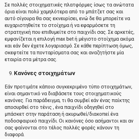
Σε πολλές στοιχηματικές πλατφόρμες ίσως τα ανώτατα
όρια είναι πολύ χαμηλότερα από το μπάτζετ σας και
αυτό σίγουρα θα σας εκνευρίσει, ενώ δε θα μπορείτε να
ευχαριστηθείτε το στοίχημα ή να εφαρμόσετε τη
στρατηγική που επιθυμείτε στο παιχνίδι σας. Σε αρκετές,
εμφανίζεται η επιλογή max bet ή μέγιστο στοίχημα ακόμα
και εάν δεν έχετε λογαριασμό. Σε κάθε περίπτωση όμως,
σκεφτείτε τα πονταρίσματα σας και αναζητήστε μία
εταιρία στα μέτρα σας.
Κανόνες στοιχημάτων
Εάν προτιμάτε κάποιο συγκεκριμένο τύπο στοιχημάτων,
είναι σημαντικό να διαβάσετε τους στοιχηματικούς
κανόνες. Για παράδειγμα, τι θα συμβεί εάν ένας παίκτης
αποσυρθεί στο τένις , ένα παιχνίδι οδηγηθεί στο
μπάσκετ στην παράταση ή ακυρωθεί/διακοπεί ένα
ποδοσφαιρικό παιχνίδι. Οι κανόνες όσο ασήμαντοι και αν
σας φαίνονται στο τέλος πολλές φορές κάνουν τη
διαφορά.