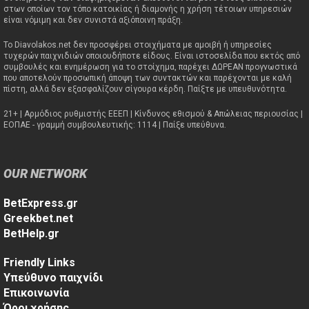
στων οποίων τον τόπο κατοικίας ή διαμονής η χρήση τέτοιων υπηρεσιών
είναι νόμιμη και δεν συνιστά αξιόποινη πράξη.
Το Diavolakos.net δεν προσφέρει στοιχήματα με αμοιβή ή υπηρεσίες
τυχερών παιχνιδιών οποιουδήποτε είδους. Είναι ιστοσελίδα που εκτός από
συμβουλές και ενημέρωση για το στοίχημα, παρέχει ΔΩΡΕΑΝ προγνωστικά
που αποτελούν προσωπική άποψη των συντακτών και παρέχονται με καλή
πίστη, αλλά δεν εξασφαλίζουν σίγουρα κέρδη. Παίξτε με υπευθυνότητα.
21+ | Αρμόδιος ρυθμιστής ΕΕΕΠ | Κίνδυνος εθισμού & Απώλειας περιουσίας |
ΕΟΠΑΕ - γραμμή συμβουλευτικής: 1114 | Παίξε υπεύθυνα.
OUR NETWORK
BetExpress.gr
Greekbet.net
BetHelp.gr
Friendly Links
Υπεύθυνο παιχνίδι
Επικοινωνία
Όροι χρήσης