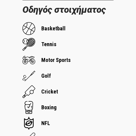
Οδηγός στοιχήματος
Basketball
Tennis
Motor Sports
Golf
Cricket
Boxing
NFL