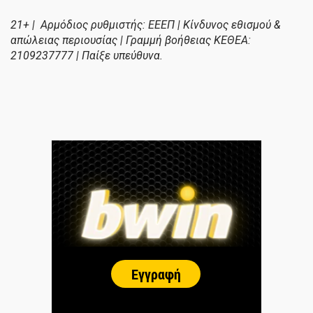
21+ | Αρμόδιος ρυθμιστής: ΕΕΕΠ | Κίνδυνος εθισμού &
απώλειας περιουσίας | Γραμμή βοήθειας ΚΕΘΕΑ:
2109237777 | Παίξε υπεύθυνα.