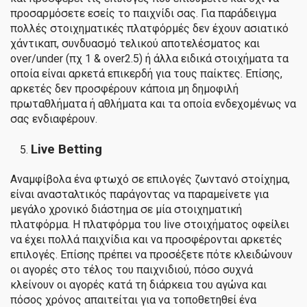
προσαρμόσετε εσείς το παιχνίδι σας. Για παράδειγμα
πολλές στοιχηματικές πλατφόρμές δεν έχουν ασιατικό
χάντικαπ, συνδυασμό τελικού αποτελέσματος και
over/under (πχ 1 & over2.5) ή άλλα ειδικά στοιχήματα τα
οποία είναι αρκετά επικερδή για τους παίκτες. Eπίσης,
αρκετές δεν προσφέρουν κάποια μη δημοφιλή
πρωταθλήματα ή αθλήματα και τα οποία ενδεχομένως να
σας ενδιαφέρουν.
Live Betting
Αναμφίβολα ένα φτωχό σε επιλογές ζωντανό στοίχημα,
είναι ανασταλτικός παράγοντας να παραμείνετε για
μεγάλο χρονικό διάστημα σε μία στοιχηματική
πλατφόρμα. Η πλατφόρμα του live στοιχήματος οφείλει
να έχει πολλά παιχνίδια και να προσφέρονται αρκετές
επιλογές. Επίσης πρέπει να προσέξετε πότε κλειδώνουν
οι αγορές στο τέλος του παιχνιδιού, πόσο συχνά
κλείνουν οι αγορές κατά τη διάρκεια του αγώνα και
πόσος χρόνος απαιτείται για να τοποθετηθεί ένα