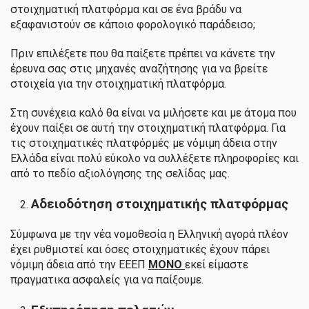
στοιχηματική πλατφόρμα και σε ένα βράδυ να
εξαφανιστούν σε κάποιο φορολογικό παράδεισο;
Πριν επιλέξετε που θα παίξετε πρέπει να κάνετε την
έρευνα σας στις μηχανές αναζήτησης για να βρείτε
στοιχεία για την στοιχηματική πλατφόρμα.
Στη συνέχεια καλό θα είναι να μιλήσετε και με άτομα που
έχουν παίξει σε αυτή την στοιχηματική πλατφόρμα. Για
τις στοιχηματικές πλατφόρμές με νόμιμη άδεια στην
Ελλάδα είναι πολύ εύκολο να συλλέξετε πληροφορίες και
από το πεδίο αξιολόγησης της σελίδας μας.
Αδειοδότηση στοιχηματικής πλατφόρμας
Σύμφωνα με την νέα νομοθεσία η Ελληνική αγορά πλέον
έχει ρυθμιστεί και όσες στοιχηματικές έχουν πάρει
νόμιμη άδεια από την ΕΕΕΠ
ΜΟΝΟ
εκεί είμαστε
πραγματικα ασφαλείς για να παίξουμε.