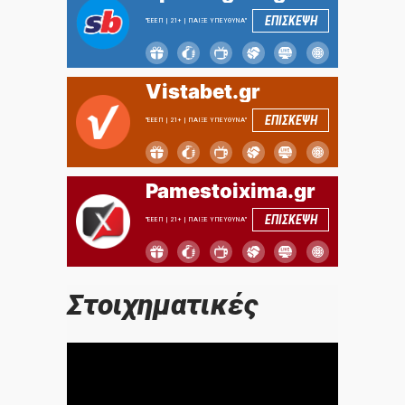
ΕΠΙΣΚΕΨΗ
"ΕΕΕΠ | 21+ | ΠΑΙΞΕ ΥΠΕΥΘΥΝΑ"
Vistabet.gr
ΕΠΙΣΚΕΨΗ
"ΕΕΕΠ | 21+ | ΠΑΙΞΕ ΥΠΕΥΘΥΝΑ"
Pamestoixima.gr
ΕΠΙΣΚΕΨΗ
"ΕΕΕΠ | 21+ | ΠΑΙΞΕ ΥΠΕΥΘΥΝΑ"
Στοιχηματικές