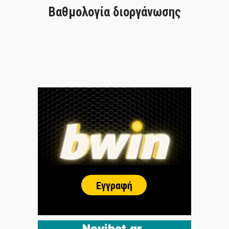
Βαθμολογία διοργάνωσης
Novibet.gr