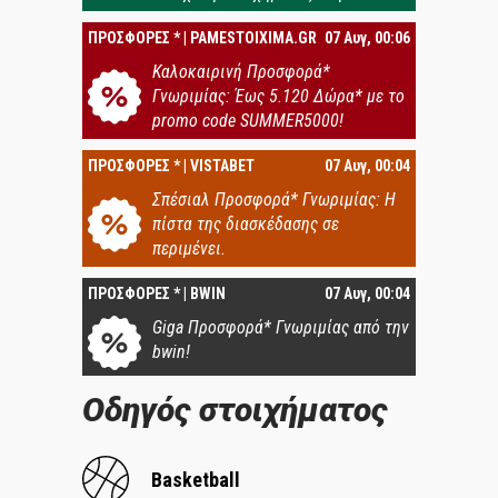
ΠΡΟΣΦΟΡΕΣ * | PAMESTOIXIMA.GR
07 Αυγ, 00:06
Καλοκαιρινή Προσφορά*
Γνωριμίας: Έως 5.120 Δώρα* με το
promo code SUMMER5000!
ΠΡΟΣΦΟΡΕΣ * | VISTABET
07 Αυγ, 00:04
Σπέσιαλ Προσφορά* Γνωριμίας: Η
πίστα της διασκέδασης σε
περιμένει.
ΠΡΟΣΦΟΡΕΣ * | BWIN
07 Αυγ, 00:04
Giga Προσφορά* Γνωριμίας από την
bwin!
Οδηγός στοιχήματος
Basketball