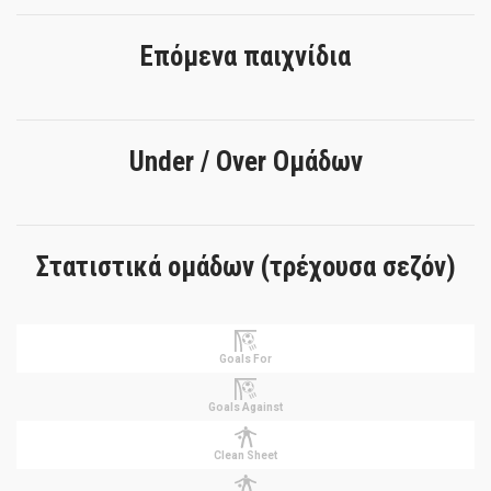
Επόμενα παιχνίδια
Under / Over Ομάδων
Στατιστικά ομάδων (τρέχουσα σεζόν)
Goals For
Goals Against
Clean Sheet