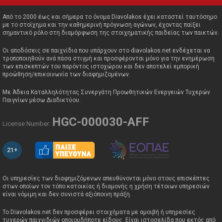
Από το 2000 έως και σήμερα το όνομα Diavolakos έχει καταστεί ταυτόσημο
με το στοίχημα και την καθημερινή πρόγνωση αγώνων, έχοντας παίξει
σημαντικό ρόλο στη διαμόρφωση της στοιχηματικής παιδείας των παικτών.
Οι αποδόσεις σε παιχνίδια που υπάρχουν στο diavolakos.net ενδέχεται να
τροποποιηθούν ανά πάσα στιγμή και προσφέρονται μόνο για την ενημέρωση
των επισκεπτών του παρόντος ιστοχώρου και δεν αποτελεί εμπορική
προώθηση/επικοινωνία των διαφημιζομένων.
Με Άδεια Καταλληλότητας Συνεργάτη Προωθητικών Ενεργειών Τυχερών
Παιγνίων μέσω Διαδικτύου.
HGC-000030-AFF
License Number:
21+
Οι υπηρεσίες των διαφημιζόμενων απευθύνονται μόνο στους επισκέπτες
στων οποίων τον τόπο κατοικίας ή διαμονής η χρήση τέτοιων υπηρεσιών
είναι νόμιμη και δεν συνιστά αξιόποινη πράξη.
Το Diavolakos.net δεν προσφέρει στοιχήματα με αμοιβή ή υπηρεσίες
τυχερών παιχνιδιών οποιουδήποτε είδους. Είναι ιστοσελίδα που εκτός από