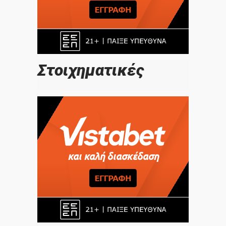
Στοιχηματικές