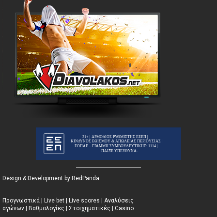
Design & Development by RedPanda
Προγνωστικά
|
Live bet
|
Live scores
|
Αναλύσεις
αγώνων
|
Βαθμολογίες
|
Στοιχηματικές
|
Casino