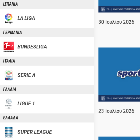
ΙΣΠΑΝΙΑ
LA LIGA
30 Ιουλίου 2026
ΓΕΡΜΑΝΙΑ
BUNDESLIGA
ΙΤΑΛΙΑ
SERIE A
ΓΑΛΛΙΑ
LIGUE 1
23 Ιουλίου 2026
ΕΛΛΑΔΑ
SUPER LEAGUE