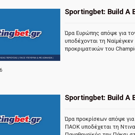
Sportingbet: Build A
Ώρα Ευρώπης απόψε για τον
υποδέχονται τη Ναϊμέγκεν 
προκριματικών του Champi
6
Sportingbet: Build A
Ώρα προκρίσεων απόψε για 
ΠΑΟΚ υποδέχεται τη Ντιναμ
Παναθηναϊκός την Πάκσι σ