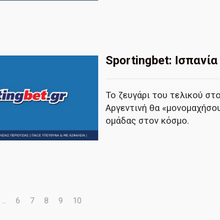
Sportingbet: Ισπανία
Το ζευγάρι του τελικού στο
Αργεντινή θα «μονομαχήσου
ομάδας στον κόσμο.
...
6
7
8
9
10