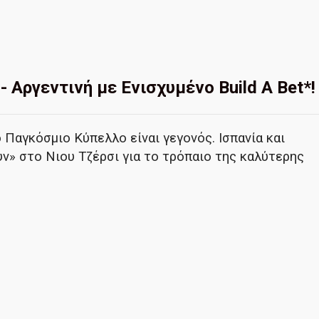
 - Αργεντινή με Ενισχυμένο Build A Bet*!
 Παγκόσμιο Κύπελλο είναι γεγονός. Ισπανία και
ν» στο Nιου Τζέρσι για το τρόπαιο της καλύτερης