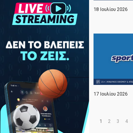
18 Ιουλίου 2026
17 Ιουλίου 2026
1
2
3
4