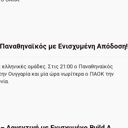
- Παναθηναϊκός με Ενισχυμένη Απόδοση!
 ελληνικές ομάδες. Στις 21:00 o Παναθηναϊκός
την Ουγγαρία και μία ώρα νωρίτερα ο ΠΑΟΚ την
νία.
 – Αργεντινή με Ενισχυμένο Build A