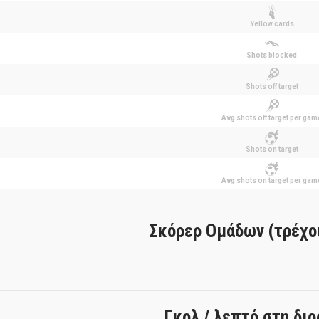
Yellow cards
Shots blocked
Shots off target
Avg shots off target per gam
Shots on target
Avg shots on target per gam
Σκόρερ Ομάδων (τρέχο
Γκολ / λεπτό στη δι