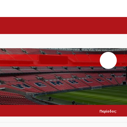
Περίοδος: