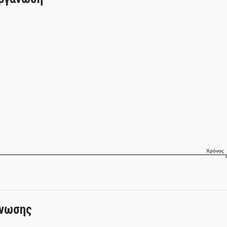
Χρόνος
άνωσης