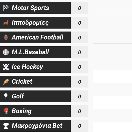
Motor Sports
0
Ιπποδρομίες
0
American Football
0
M.L.Baseball
0
Ice Hockey
0
Cricket
0
Golf
0
Boxing
0
Μακροχρόνια Bet
0