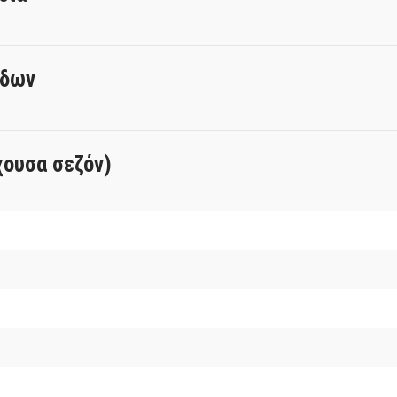
άδων
χουσα σεζόν)