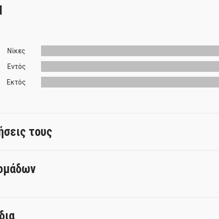
d
Νίκες
Εντός
Εκτός
ήσεις τους
 ομάδων
δια