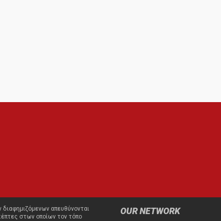
ν διαφημιζόμενων απευθύνονται
OUR NETWORK
κέπτες στων οποίων τον τόπο