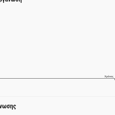
Χρόνος
άνωσης