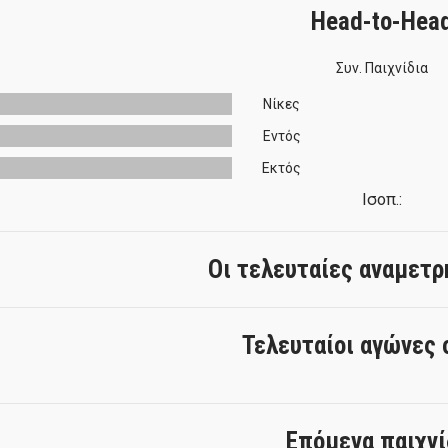
Head-to-Hea
Συν. Παιχνίδια
Νίκες
Εντός
Εκτός
Ισοπ.:
Οι τελευταίες αναμετρ
Τελευταίοι αγώνες
Επόμενα παιχνί