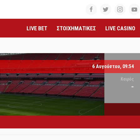
LIVE BET
ΣΤΟΙΧΗΜΑΤΙΚΕΣ
LIVE CASINO
6 Αυγούστου, 09:54
Καιρός
-