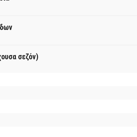
άδων
χουσα σεζόν)