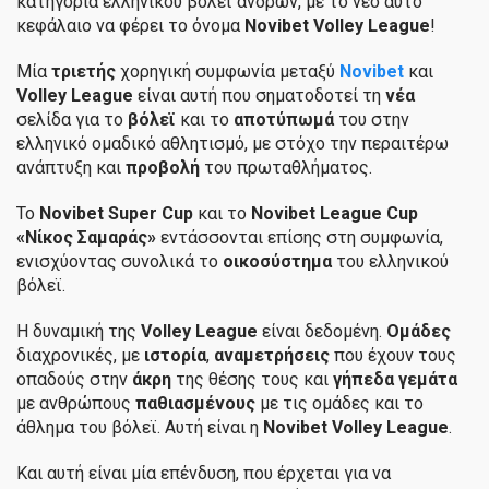
κατηγορία ελληνικού βόλεϊ ανδρών, με το νέο αυτό
κεφάλαιο να φέρει το όνομα
Novibet Volley League
!
Μία
τριετής
χορηγική συμφωνία μεταξύ
Novibet
και
Volley League
είναι αυτή που σηματοδοτεί τη
νέα
σελίδα για το
βόλεϊ
και το
αποτύπωμά
του στην
ελληνικό ομαδικό αθλητισμό, με στόχο την περαιτέρω
ανάπτυξη και
προβολή
του πρωταθλήματος.
Το
Novibet Super Cup
και το
Novibet League Cup
«Νίκος Σαμαράς»
εντάσσονται επίσης στη συμφωνία,
ενισχύοντας συνολικά το
οικοσύστημα
του ελληνικού
βόλεϊ.
Η δυναμική της
Volley League
είναι δεδομένη.
Ομάδες
διαχρονικές, με
ιστορία
,
αναμετρήσεις
που έχουν τους
οπαδούς στην
άκρη
της θέσης τους και
γήπεδα
γεμάτα
με ανθρώπους
παθιασμένους
με τις ομάδες και το
άθλημα του βόλεϊ. Αυτή είναι η
Novibet
Volley
League
.
Και αυτή είναι μία επένδυση, που έρχεται για να