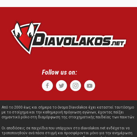
Follow us on:
Από το 2000 έως και σήμερα το όνομα Diavolakos έχει καταστεί ταυτόσημο
με το στοίχημα και την καθημερινή πρόγνωση αγώνων, έχοντας παίξει
σημαντικό ρόλο στη διαμόρφωση της στοιχηματικής παιδείας των παικτών.
Οι αποδόσεις σε παιχνίδια που υπάρχουν στο diavolakos.net ενδέχεται να
τροποποιηθούν ανά πάσα στιγμή και προσφέρονται μόνο για την ενημέρωση