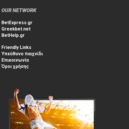
OUR NETWORK
BetExpress.gr
Greekbet.net
BetHelp.gr
Friendly Links
Υπεύθυνο παιχνίδι
Επικοινωνία
Όροι χρήσης