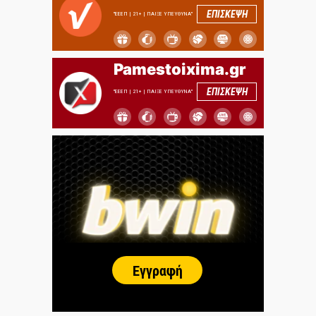
ΕΠΙΣΚΕΨΗ
"ΕΕΕΠ | 21+ | ΠΑΙΞΕ ΥΠΕΥΘΥΝΑ"
Pamestoixima.gr
ΕΠΙΣΚΕΨΗ
"ΕΕΕΠ | 21+ | ΠΑΙΞΕ ΥΠΕΥΘΥΝΑ"