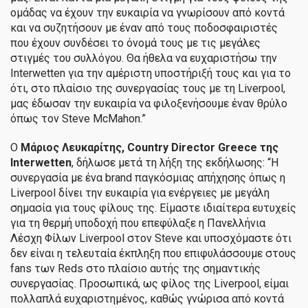
ομάδας να έχουν την ευκαιρία να γνωρίσουν από κοντά
και να συζητήσουν με έναν από τους ποδοσφαιριστές
που έχουν συνδέσει το όνομά τους με τις μεγάλες
στιγμές του συλλόγου. Θα ήθελα να ευχαριστήσω την
Interwetten για την αμέριστη υποστήριξή τους και για το
ότι, στο πλαίσιο της συνεργασίας τους με τη Liverpool,
μας έδωσαν την ευκαιρία να φιλοξενήσουμε έναν θρύλο
όπως τον Steve McMahon.”
Ο
Μάριος Λευκαρίτης,
Country
Director
Greece
της
Interwetten
, δήλωσε μετά τη λήξη της εκδήλωσης: “Η
συνεργασία με ένα brand παγκόσμιας απήχησης όπως η
Liverpool δίνει την ευκαιρία για ενέργειες με μεγάλη
σημασία για τους φίλους της. Είμαστε ιδιαίτερα ευτυχείς
για τη θερμή υποδοχή που επεφύλαξε η Πανελλήνια
Λέσχη Φίλων Liverpool στον Steve και υποσχόμαστε ότι
δεν είναι η τελευταία έκπληξη που επιφυλάσσουμε στους
fans των Reds στο πλαίσιο αυτής της σημαντικής
συνεργασίας. Προσωπικά, ως φίλος της Liverpool, είμαι
πολλαπλά ευχαριστημένος, καθώς γνώρισα από κοντά