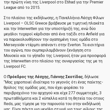
την πρώτη νίκη της Liverpool στο Etihad για την Premier
League από το 2015.
Στο πλαίσιο της εκδήλωσης, η Πανελλήνια Λέσχη Φίλων
Liverpool – OLSC Greece βράβευσε με τιμητική πλακέτα
και την Interwetten για την υποστήριξή της, ενώ δύο
μεγάλοι τυχεροί κέρδισαν από ένα ταξίδι στο Anfield για
να παρακολουθήσουν την αγαπημένη τους ομάδα στο
Merseyside ντέρμπι απέναντι στην Everton. Τα εισιτήρια
του αγώνα, που συμπεριλαμβάνουν ξενάγηση στο
Μουσείο και το γήπεδο της Liverpool, ήταν μια προσφορά
της Interwetten στο πλαίσιο της συνεργασίας της με τη
Liverpool FC.
Ο
Πρόεδρος της Λέσχης, Γιάννης Σκοτίδας
, δήλωσε:
“Μας χαροποιεί ιδιαίτερα το γεγονός ότι ένας παίκτης-
θρύλος της ομάδας μας, που έχει φορέσει το
περιβραχιόνιο του αρχηγού και είχε 277 συμμετοχές, 3
πρωταθλήματα και 2 κύπελλα κατά τη θητεία του στους
Reds, μας τίμησε με την παρουσία του στην εκδήλωσή
μας. Είναι πάντα μια μεγάλη στιγμή για τους φίλους της