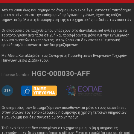
Από το 2000 έως και σήμερα το όνομα Diavolakos έχει καταστεί ταυτόσημο
με το στοίχημα και την καθημερινή πρόγνωση αγώνων, έχοντας παίξει
σημαντικό ρόλο στη διαμόρφωση της στοιχηματικής παιδείας των παικτών.
Οι αποδόσεις σε παιχνίδια που υπάρχουν στο diavolakos.net ενδέχεται να
τροποποιηθούν ανά πάσα στιγμή και προσφέρονται μόνο για την ενημέρωση
των επισκεπτών του παρόντος ιστοχώρου και δεν αποτελεί εμπορική
προώθηση/επικοινωνία των διαφημιζομένων.
Με Άδεια Καταλληλότητας Συνεργάτη Προωθητικών Ενεργειών Τυχερών
Παιγνίων μέσω Διαδικτύου.
HGC-000030-AFF
License Number:
21+
Οι υπηρεσίες των διαφημιζόμενων απευθύνονται μόνο στους επισκέπτες
στων οποίων τον τόπο κατοικίας ή διαμονής η χρήση τέτοιων υπηρεσιών
είναι νόμιμη και δεν συνιστά αξιόποινη πράξη.
Το Diavolakos.net δεν προσφέρει στοιχήματα με αμοιβή ή υπηρεσίες
τυχερών παιχνιδιών οποιουδήποτε είδους. Είναι ιστοσελίδα που εκτός από