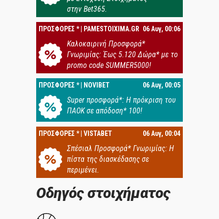
στην Bet365.
ΠΡΟΣΦΟΡΕΣ * | PAMESTOIXIMA.GR
06 Αυγ, 00:06
Καλοκαιρινή Προσφορά*
Γνωριμίας: Έως 5.120 Δώρα* με το
promo code SUMMER5000!
ΠΡΟΣΦΟΡΕΣ * | NOVIBET
06 Αυγ, 00:05
Super προσφορά*: Η πρόκριση του
ΠΑΟΚ σε απόδοση* 100!
ΠΡΟΣΦΟΡΕΣ * | VISTABET
06 Αυγ, 00:04
Σπέσιαλ Προσφορά* Γνωριμίας: Η
πίστα της διασκέδασης σε
περιμένει.
Οδηγός στοιχήματος