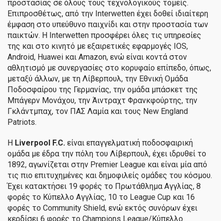
προστασίας σε όλους τους τεχνολογικούς τομείς.
Επιπροσθέτως, από την Interwetten έχει δοθεί ιδιαίτερη
έμφαση στο υπεύθυνο παιχνίδι και στην προστασία των
παικτών. Η Interwetten προσφέρει όλες τις υπηρεσίες
της και στο κινητό με εξαιρετικές εφαρμογές IOS,
Android, Huawei και Amazon, ενώ είναι κοντά στον
αθλητισμό με συνεργασίες στο κορυφαίο επίπεδο, όπως,
μεταξύ άλλων, με τη Λίβερπουλ, την Εθνική Ομάδα
Ποδοσφαίρου της Γερμανίας, την ομάδα μπάσκετ της
Μπάγερν Μονάχου, την Άιντραχτ Φρανκφούρτης, την
Γκλάντμπαχ, τον ΠΑΣ Λαμία και τους New England
Patriots.
Η
Liverpool F.C.
είναι επαγγελματική ποδοσφαιρική
ομάδα με έδρα την πόλη του Λίβερπουλ, έχει ιδρυθεί το
1892, αγωνίζεται στην Premier League και είναι μία από
τις πιο επιτυχημένες και δημοφιλείς ομάδες του κόσμου.
Έχει κατακτήσει 19 φορές το Πρωτάθλημα Αγγλίας, 8
φορές το Κύπελλο Αγγλίας, 10 το League Cup και 16
φορές το Community Shield, ενώ εκτός συνόρων έχει
κερδίσει 6 φορές το Champions League/Κύπελλο