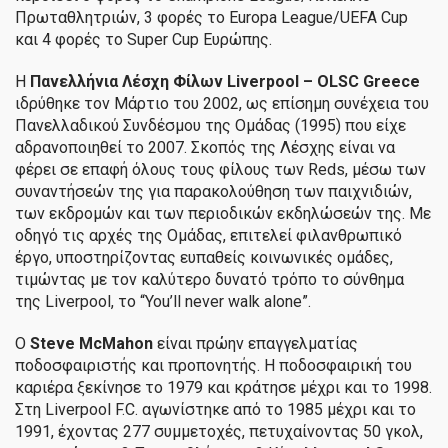
Πρωταθλητριών, 3 φορές το Europa League/UEFA Cup
και 4 φορές το Super Cup Ευρώπης.
Η
Πανελλήνια Λέσχη Φίλων Liverpool –
OLSC
Greece
ιδρύθηκε τον Μάρτιο του 2002, ως επίσημη συνέχεια του
Πανελλαδικού Συνδέσμου της Ομάδας (1995) που είχε
αδρανοποιηθεί το 2007. Σκοπός της Λέσχης είναι να
φέρει σε επαφή όλους τους φίλους των Reds, μέσω των
συναντήσεών της για παρακολούθηση των παιχνιδιών,
των εκδρομών και των περιοδικών εκδηλώσεών της. Με
οδηγό τις αρχές της Ομάδας, επιτελεί φιλανθρωπικό
έργο, υποστηρίζοντας ευπαθείς κοινωνικές ομάδες,
τιμώντας με τον καλύτερο δυνατό τρόπο το σύνθημα
της Liverpool, το “You’ll never walk alone”.
Ο
Steve
McMahon
είναι πρώην επαγγελματίας
ποδοσφαιριστής και προπονητής. Η ποδοσφαιρική του
καριέρα ξεκίνησε το 1979 και κράτησε μέχρι και το 1998.
Στη Liverpool F.C. αγωνίστηκε από το 1985 μέχρι και το
1991, έχοντας 277 συμμετοχές, πετυχαίνοντας 50 γκολ,