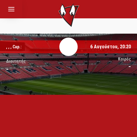
6 Αυγούστου, 20:20
, , , Cap.:
Καιρός
Διαιτητής
-
-