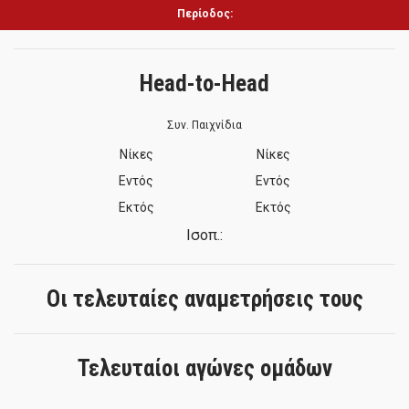
Περίοδος:
Head-to-Head
Συν. Παιχνίδια
Νίκες
Νίκες
Εντός
Εντός
Εκτός
Εκτός
Ισοπ.:
Οι τελευταίες αναμετρήσεις τους
Τελευταίοι αγώνες ομάδων