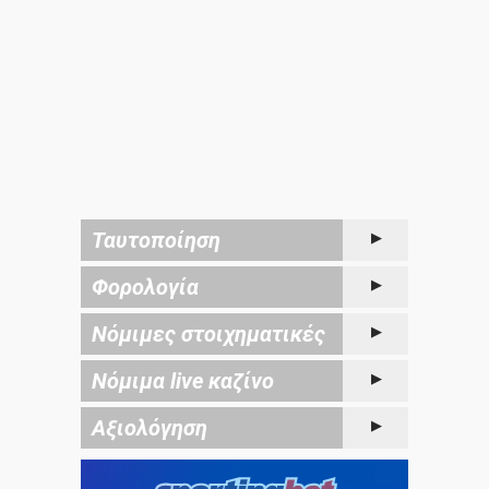
Ταυτοποίηση
Φορολογία
Νόμιμες στοιχηματικές
Νόμιμα live καζίνο
Αξιολόγηση