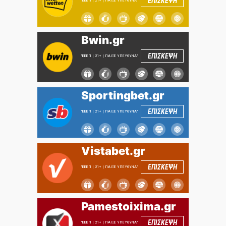
ΕΠΙΣΚΕΨΗ
"ΕΕΕΠ | 21+ | ΠΑΙΞΕ ΥΠΕΥΘΥΝΑ"
Bwin.gr
ΕΠΙΣΚΕΨΗ
"ΕΕΕΠ | 21+ | ΠΑΙΞΕ ΥΠΕΥΘΥΝΑ"
Sportingbet.gr
ΕΠΙΣΚΕΨΗ
"ΕΕΕΠ | 21+ | ΠΑΙΞΕ ΥΠΕΥΘΥΝΑ"
Vistabet.gr
ΕΠΙΣΚΕΨΗ
"ΕΕΕΠ | 21+ | ΠΑΙΞΕ ΥΠΕΥΘΥΝΑ"
Pamestoixima.gr
ΕΠΙΣΚΕΨΗ
"ΕΕΕΠ | 21+ | ΠΑΙΞΕ ΥΠΕΥΘΥΝΑ"