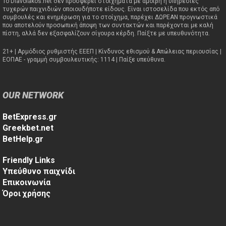
Το Diavolakos.net δεν προσφέρει στοιχήματα με αμοιβή ή υπηρεσίες
τυχερών παιχνιδιών οποιουδήποτε είδους. Είναι ιστοσελίδα που εκτός από
συμβουλές και ενημέρωση για το στοίχημα, παρέχει ΔΩΡΕΑΝ προγνωστικά
που αποτελούν προσωπική άποψη των συντακτών και παρέχονται με καλή
πίστη, αλλά δεν εξασφαλίζουν σίγουρα κέρδη. Παίξτε με υπευθυνότητα.
21+ | Αρμόδιος ρυθμιστής ΕΕΕΠ | Κίνδυνος εθισμού & Απώλειας περιουσίας |
ΕΟΠΑΕ - γραμμή συμβουλευτικής: 1114 | Παίξε υπεύθυνα.
OUR NETWORK
BetExpress.gr
Greekbet.net
BetHelp.gr
Friendly Links
Υπεύθυνο παιχνίδι
Επικοινωνία
Όροι χρήσης