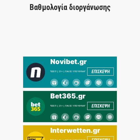
Βαθμολογία διοργάνωσης
Novibet.gr
ΕΠΙΣΚΕΨΗ
"ΕΕΕΠ | 21+ | ΠΑΙΞΕ ΥΠΕΥΘΥΝΑ"
Bet365.gr
ΕΠΙΣΚΕΨΗ
"ΕΕΕΠ | 21+ | ΠΑΙΞΕ ΥΠΕΥΘΥΝΑ"
Interwetten.gr