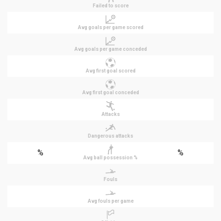
Failed to score
Avg goals per game scored
Avg goals per game conceded
Avg first goal scored
Avg first goal conceded
Attacks
Dangerous attacks
%
%
Avg ball possession %
Fouls
Avg fouls per game