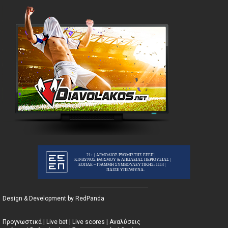
Design & Development by RedPanda
Προγνωστικά
|
Live bet
|
Live scores
|
Αναλύσεις