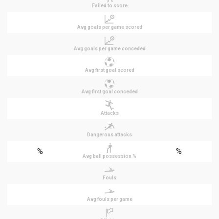
Failed to score
Avg goals per game scored
Avg goals per game conceded
Avg first goal scored
Avg first goal conceded
Attacks
Dangerous attacks
%
%
Avg ball possession %
Fouls
Avg fouls per game