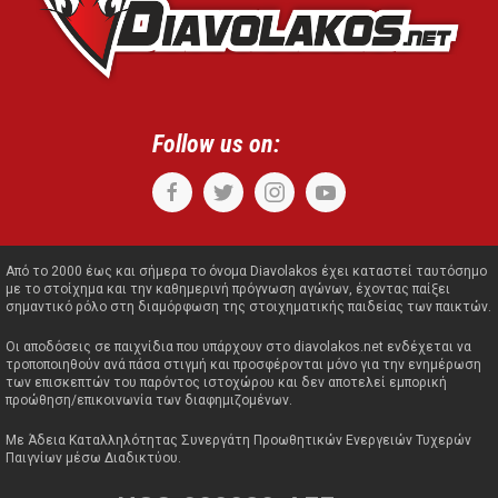
Follow us on:
Από το 2000 έως και σήμερα το όνομα Diavolakos έχει καταστεί ταυτόσημο
με το στοίχημα και την καθημερινή πρόγνωση αγώνων, έχοντας παίξει
σημαντικό ρόλο στη διαμόρφωση της στοιχηματικής παιδείας των παικτών.
Οι αποδόσεις σε παιχνίδια που υπάρχουν στο diavolakos.net ενδέχεται να
τροποποιηθούν ανά πάσα στιγμή και προσφέρονται μόνο για την ενημέρωση
των επισκεπτών του παρόντος ιστοχώρου και δεν αποτελεί εμπορική
προώθηση/επικοινωνία των διαφημιζομένων.
Με Άδεια Καταλληλότητας Συνεργάτη Προωθητικών Ενεργειών Τυχερών
Παιγνίων μέσω Διαδικτύου.