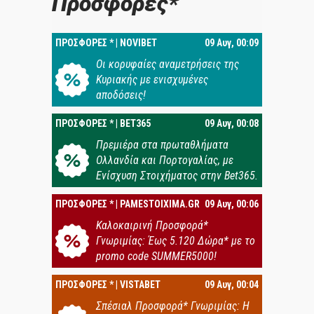
Προσφορές*
ΠΡΟΣΦΟΡΕΣ * | NOVIBET
09 Αυγ, 00:09
Oι κορυφαίες αναμετρήσεις της
Κυριακής με ενισχυμένες
αποδόσεις!
ΠΡΟΣΦΟΡΕΣ * | BET365
09 Αυγ, 00:08
Πρεμιέρα στα πρωταθλήματα
Ολλανδία και Πορτογαλίας, με
Ενίσχυση Στοιχήματος στην Bet365.
ΠΡΟΣΦΟΡΕΣ * | PAMESTOIXIMA.GR
09 Αυγ, 00:06
Καλοκαιρινή Προσφορά*
Γνωριμίας: Έως 5.120 Δώρα* με το
promo code SUMMER5000!
ΠΡΟΣΦΟΡΕΣ * | VISTABET
09 Αυγ, 00:04
Σπέσιαλ Προσφορά* Γνωριμίας: Η