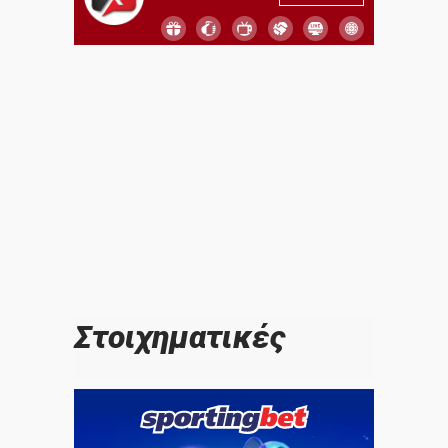
Στοιχηματικές