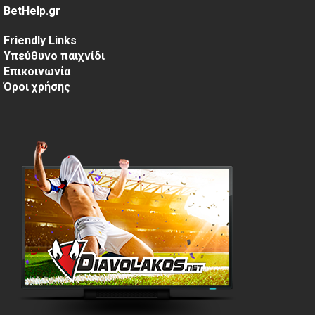
BetHelp.gr
Friendly Links
Υπεύθυνο παιχνίδι
Επικοινωνία
Όροι χρήσης