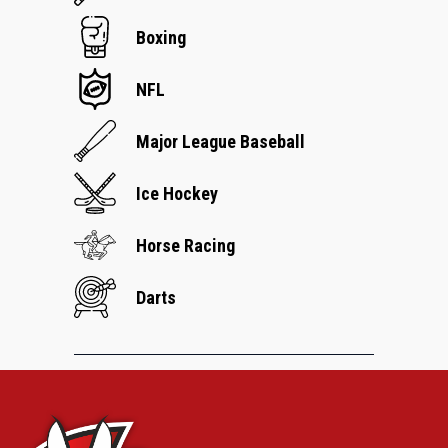
Boxing
NFL
Major League Baseball
Ice Hockey
Horse Racing
Darts