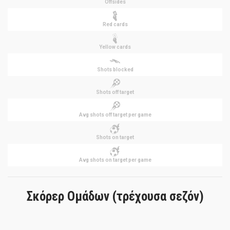
Offsides
Red cards
Yellow cards
Shots blocked
Shots off target
Avg shots off target per game
Shots on target
Avg shots on target per game
Σκόρερ Ομάδων (τρέχουσα σεζόν)