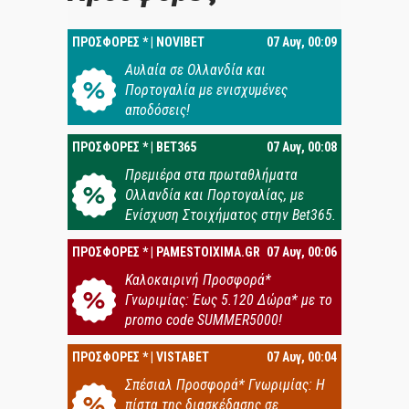
ΠΡΟΣΦΟΡΕΣ * | NOVIBET
07 Αυγ, 00:09
Αυλαία σε Ολλανδία και
Πορτογαλία με ενισχυμένες
αποδόσεις!
ΠΡΟΣΦΟΡΕΣ * | BET365
07 Αυγ, 00:08
Πρεμιέρα στα πρωταθλήματα
Ολλανδία και Πορτογαλίας, με
Ενίσχυση Στοιχήματος στην Bet365.
ΠΡΟΣΦΟΡΕΣ * | PAMESTOIXIMA.GR
07 Αυγ, 00:06
Καλοκαιρινή Προσφορά*
Γνωριμίας: Έως 5.120 Δώρα* με το
promo code SUMMER5000!
ΠΡΟΣΦΟΡΕΣ * | VISTABET
07 Αυγ, 00:04
Σπέσιαλ Προσφορά* Γνωριμίας: Η
πίστα της διασκέδασης σε