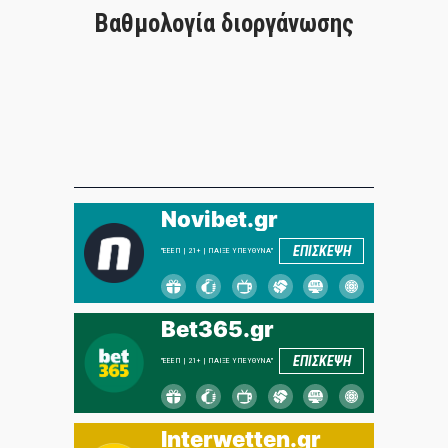
Βαθμολογία διοργάνωσης
Novibet.gr
ΕΠΙΣΚΕΨΗ
"ΕΕΕΠ | 21+ | ΠΑΙΞΕ ΥΠΕΥΘΥΝΑ"
Bet365.gr
ΕΠΙΣΚΕΨΗ
"ΕΕΕΠ | 21+ | ΠΑΙΞΕ ΥΠΕΥΘΥΝΑ"
Interwetten.gr