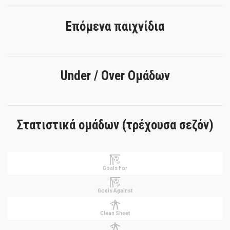
Επόμενα παιχνίδια
Under / Over Ομάδων
Στατιστικά ομάδων (τρέχουσα σεζόν)
Goals For
Goals Against
Clean Sheet