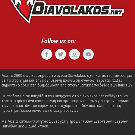
Follow us on:
Από το 2000 έως και σήμερα το όνομα Diavolakos έχει καταστεί ταυτόσημο
με το στοίχημα και την καθημερινή πρόγνωση αγώνων, έχοντας παίξει
σημαντικό ρόλο στη διαμόρφωση της στοιχηματικής παιδείας των παικτών.
Οι αποδόσεις σε παιχνίδια που υπάρχουν στο diavolakos.net ενδέχεται να
τροποποιηθούν ανά πάσα στιγμή και προσφέρονται μόνο για την ενημέρωση
των επισκεπτών του παρόντος ιστοχώρου και δεν αποτελεί εμπορική
προώθηση/επικοινωνία των διαφημιζομένων.
Με Άδεια Καταλληλότητας Συνεργάτη Προωθητικών Ενεργειών Τυχερών
Παιγνίων μέσω Διαδικτύου.