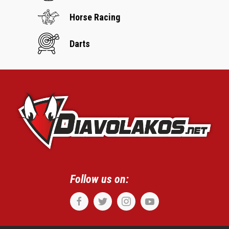
Horse Racing
Darts
Follow us on: