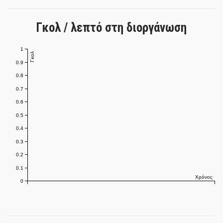
Γκολ / λεπτό στη διοργάνωση
1
Γκολ
0.9
0.8
0.7
0.6
0.5
0.4
0.3
0.2
0.1
Χρόνος
0