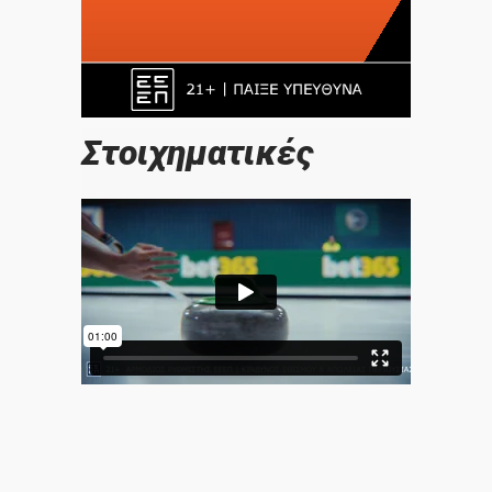
Στοιχηματικές