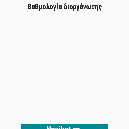
Βαθμολογία διοργάνωσης
Novibet.gr