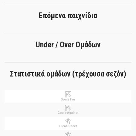
Επόμενα παιχνίδια
Under / Over Ομάδων
Στατιστικά ομάδων (τρέχουσα σεζόν)
Goals For
Goals Against
Clean Sheet