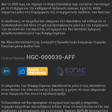
Από το 2000 έως και σήμερα το όνομα Diavolakos έχει καταστεί ταυτόσημο
με το στοίχημα και την καθημερινή πρόγνωση αγώνων, έχοντας παίξει
σημαντικό ρόλο στη διαμόρφωση της στοιχηματικής παιδείας των παικτών.
Οι αποδόσεις σε παιχνίδια που υπάρχουν στο diavolakos.net ενδέχεται να
τροποποιηθούν ανά πάσα στιγμή και προσφέρονται μόνο για την ενημέρωση
των επισκεπτών του παρόντος ιστοχώρου και δεν αποτελεί εμπορική
προώθηση/επικοινωνία των διαφημιζομένων.
Με Άδεια Καταλληλότητας Συνεργάτη Προωθητικών Ενεργειών Τυχερών
Παιγνίων μέσω Διαδικτύου.
HGC-000030-AFF
License Number:
21+
Οι υπηρεσίες των διαφημιζόμενων απευθύνονται μόνο στους επισκέπτες
στων οποίων τον τόπο κατοικίας ή διαμονής η χρήση τέτοιων υπηρεσιών
είναι νόμιμη και δεν συνιστά αξιόποινη πράξη.
Το Diavolakos.net δεν προσφέρει στοιχήματα με αμοιβή ή υπηρεσίες
τυχερών παιχνιδιών οποιουδήποτε είδους. Είναι ιστοσελίδα που εκτός από
συμβουλές και ενημέρωση για το στοίχημα, παρέχει ΔΩΡΕΑΝ προγνωστικά