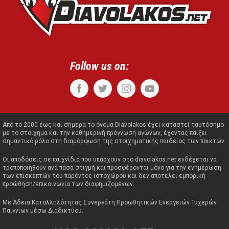
Follow us on:
Από το 2000 έως και σήμερα το όνομα Diavolakos έχει καταστεί ταυτόσημο
με το στοίχημα και την καθημερινή πρόγνωση αγώνων, έχοντας παίξει
σημαντικό ρόλο στη διαμόρφωση της στοιχηματικής παιδείας των παικτών.
Οι αποδόσεις σε παιχνίδια που υπάρχουν στο diavolakos.net ενδέχεται να
τροποποιηθούν ανά πάσα στιγμή και προσφέρονται μόνο για την ενημέρωση
των επισκεπτών του παρόντος ιστοχώρου και δεν αποτελεί εμπορική
προώθηση/επικοινωνία των διαφημιζομένων.
Με Άδεια Καταλληλότητας Συνεργάτη Προωθητικών Ενεργειών Τυχερών
Παιγνίων μέσω Διαδικτύου.