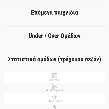
Επόμενα παιχνίδια
Under / Over Ομάδων
Στατιστικά ομάδων (τρέχουσα σεζόν)
Goals For
Goals Against
Clean Sheet