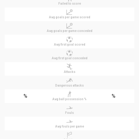
Failed to score
Avg goals per game scored
Avg goals per game conceded
Avg first goal scored
Avg first goal conceded
Attacks
Dangerous attacks
%
%
Avg ball possession %
Fouls
Avg fouls per game