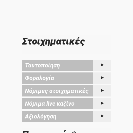
Στοιχηματικές
Ταυτοποίηση
Φορολογία
Νόμιμες στοιχηματικές
Νόμιμα live καζίνο
Αξιολόγηση