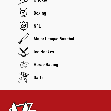
Cricket
Boxing
NFL
Major League Baseball
Ice Hockey
Horse Racing
Darts