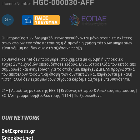
HGC-000030-AFF
License Number:
21+
Οι υπηρεσίες των διαφημιζόμενων απευθύνονται μόνο στους επισκέπτες
στων οποίων τον τόπο κατοικίας ή διαμονής η χρήση τέτοιων υπηρεσιών
είναι νόμιμη και δεν συνιστά αξιόποινη πράξη.
Το Diavolakos.net δεν προσφέρει στοιχήματα με αμοιβή ή υπηρεσίες
τυχερών παιχνιδιών οποιουδήποτε είδους. Είναι ιστοσελίδα που εκτός από
συμβουλές και ενημέρωση για το στοίχημα, παρέχει ΔΩΡΕΑΝ προγνωστικά
που αποτελούν προσωπική άποψη των συντακτών και παρέχονται με καλή
πίστη, αλλά δεν εξασφαλίζουν σίγουρα κέρδη. Παίξτε με υπευθυνότητα.
21+ | Αρμόδιος ρυθμιστής ΕΕΕΠ | Κίνδυνος εθισμού & Απώλειας περιουσίας |
ΕΟΠΑΕ - γραμμή συμβουλευτικής: 1114 | Παίξε υπεύθυνα.
OUR NETWORK
BetExpress.gr
Greekbet.net