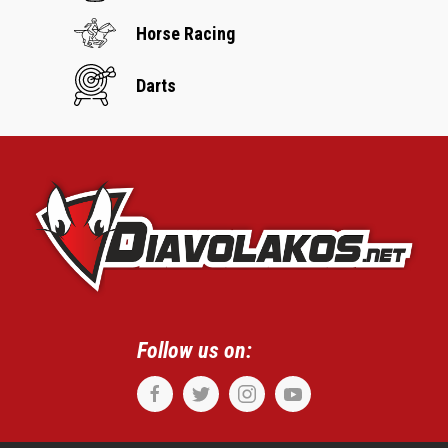
Horse Racing
Darts
Follow us on: