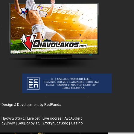
Design & Development by RedPanda
Προγνωστικά
|
Live bet
|
Live scores
|
Αναλύσεις
αγώνων
|
Βαθμολογίες
|
Στοιχηματικές
|
Casino