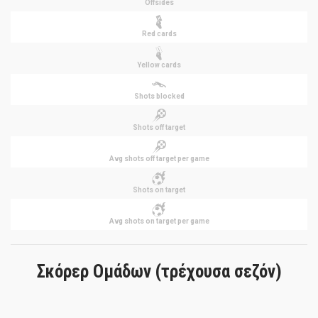
Offsides
Red cards
Yellow cards
Shots blocked
Shots off target
Avg shots off target per game
Shots on target
Avg shots on target per game
Σκόρερ Ομάδων (τρέχουσα σεζόν)