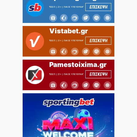
ΕΠΙΣΚΕΨΗ
"ΕΕΕΠ | 21+ | ΠΑΙΞΕ ΥΠΕΥΘΥΝΑ"
Vistabet.gr
ΕΠΙΣΚΕΨΗ
"ΕΕΕΠ | 21+ | ΠΑΙΞΕ ΥΠΕΥΘΥΝΑ"
Pamestoixima.gr
ΕΠΙΣΚΕΨΗ
"ΕΕΕΠ | 21+ | ΠΑΙΞΕ ΥΠΕΥΘΥΝΑ"