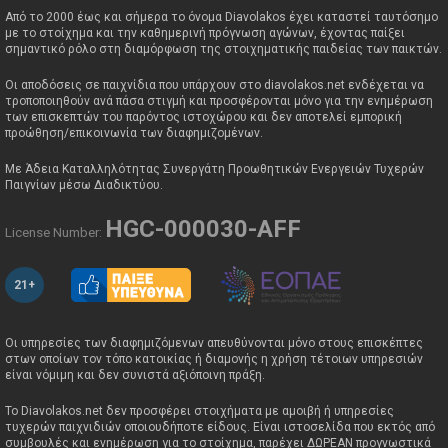
Από το 2000 έως και σήμερα το όνομα Diavolakos έχει καταστεί ταυτόσημο
με το στοίχημα και την καθημερινή πρόγνωση αγώνων, έχοντας παίξει
σημαντικό ρόλο στη διαμόρφωση της στοιχηματικής παιδείας των παικτών.
Οι αποδόσεις σε παιχνίδια που υπάρχουν στο diavolakos.net ενδέχεται να
τροποποιηθούν ανά πάσα στιγμή και προσφέρονται μόνο για την ενημέρωση
των επισκεπτών του παρόντος ιστοχώρου και δεν αποτελεί εμπορική
προώθηση/επικοινωνία των διαφημιζομένων.
Με Άδεια Καταλληλότητας Συνεργάτη Προωθητικών Ενεργειών Τυχερών
Παιγνίων μέσω Διαδικτύου.
HGC-000030-AFF
License Number:
21+
Οι υπηρεσίες των διαφημιζόμενων απευθύνονται μόνο στους επισκέπτες
στων οποίων τον τόπο κατοικίας ή διαμονής η χρήση τέτοιων υπηρεσιών
είναι νόμιμη και δεν συνιστά αξιόποινη πράξη.
Το Diavolakos.net δεν προσφέρει στοιχήματα με αμοιβή ή υπηρεσίες
τυχερών παιχνιδιών οποιουδήποτε είδους. Είναι ιστοσελίδα που εκτός από
συμβουλές και ενημέρωση για το στοίχημα, παρέχει ΔΩΡΕΑΝ προγνωστικά