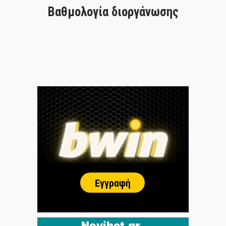
Βαθμολογία διοργάνωσης
Novibet.gr