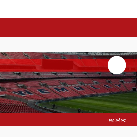
Περίοδος: