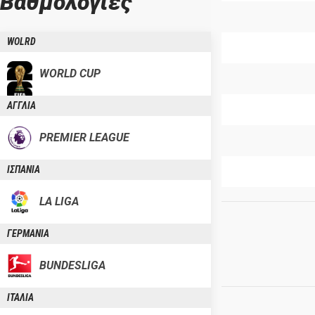
Βαθμολογίες
WOLRD
WORLD CUP
ΑΓΓΛΙΑ
PREMIER LEAGUE
ΙΣΠΑΝΙΑ
LA LIGA
ΓΕΡΜΑΝΙΑ
BUNDESLIGA
ΙΤΑΛΙΑ