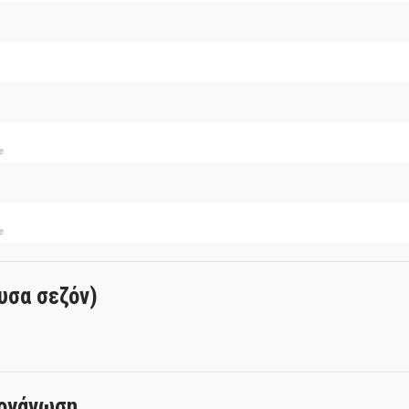
e
e
υσα σεζόν)
οργάνωση