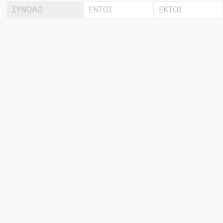
ΣΥΝΟΛΟ
ΕΝΤΟΣ
ΕΚΤΟΣ