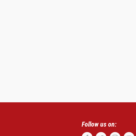
Follow us on: