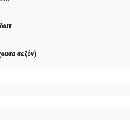
άδων
χουσα σεζόν)