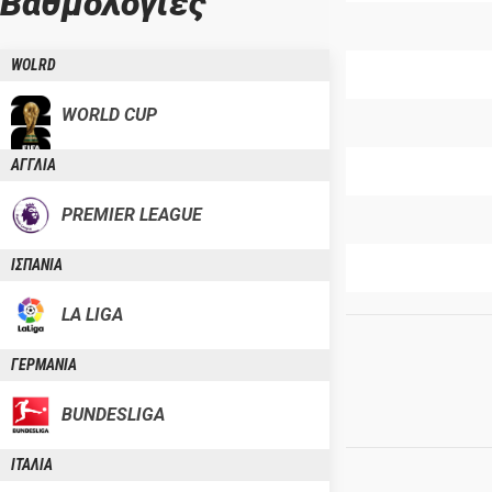
Βαθμολογίες
WOLRD
WORLD CUP
ΑΓΓΛΙΑ
PREMIER LEAGUE
ΙΣΠΑΝΙΑ
LA LIGA
ΓΕΡΜΑΝΙΑ
BUNDESLIGA
ΙΤΑΛΙΑ