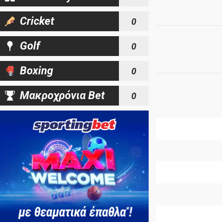
Cricket
0
Golf
0
Boxing
0
Μακροχρόνια Bet
0