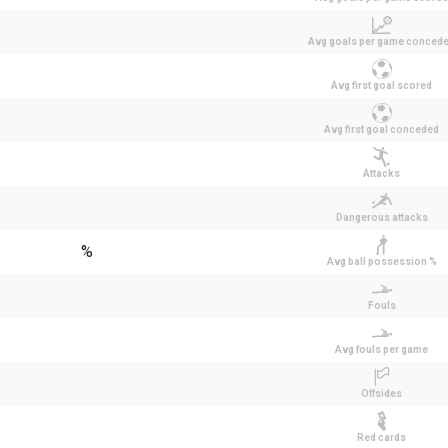
Avg goals per game conced
Avg first goal scored
Avg first goal conceded
Attacks
Dangerous attacks
%
Avg ball possession %
Fouls
Avg fouls per game
Offsides
Red cards