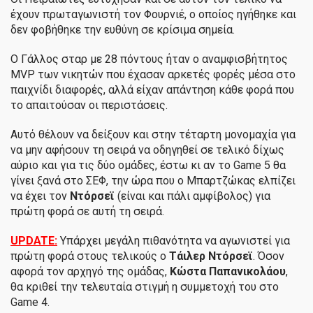
έχουν πρωταγωνιστή τον Φουρνιέ, ο οποίος ηγήθηκε και
δεν φοβήθηκε την ευθύνη σε κρίσιμα σημεία.
Ο Γάλλος σταρ με 28 πόντους ήταν ο αναμφισβήτητος
MVP των νικητών που έχασαν αρκετές φορές μέσα στο
παιχνίδι διαφορές, αλλά είχαν απάντηση κάθε φορά που
το απαιτούσαν οι περιστάσεις.
Αυτό θέλουν να δείξουν και στην τέταρτη μονομαχία για
να μην αφήσουν τη σειρά να οδηγηθεί σε τελικό δίχως
αύριο και για τις δύο ομάδες, έστω κι αν το Game 5 θα
γίνει ξανά στο ΣΕΦ, την ώρα που ο Μπαρτζώκας ελπίζει
να έχει τον
Ντόρσεϊ
(είναι και πάλι αμφίβολος) για
πρώτη φορά σε αυτή τη σειρά.
UPDATE
:
Υπάρχει μεγάλη πιθανότητα να αγωνιστεί για
πρώτη φορά στους τελικούς ο
Τάιλερ Ντόρσεϊ
. Όσον
αφορά τον αρχηγό της ομάδας,
Κώστα Παπανικολάου
,
θα κριθεί την τελευταία στιγμή η συμμετοχή του στο
Game 4.