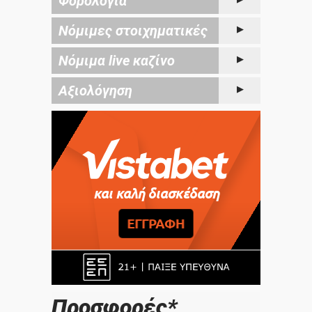
Φορολογία
Νόμιμες στοιχηματικές
Νόμιμα live καζίνο
Αξιολόγηση
Προσφορές*