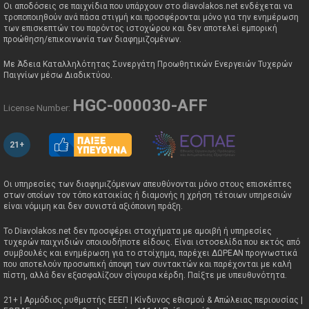
Οι αποδόσεις σε παιχνίδια που υπάρχουν στο diavolakos.net ενδέχεται να
τροποποιηθούν ανά πάσα στιγμή και προσφέρονται μόνο για την ενημέρωση
των επισκεπτών του παρόντος ιστοχώρου και δεν αποτελεί εμπορική
προώθηση/επικοινωνία των διαφημιζομένων.
Με Άδεια Καταλληλότητας Συνεργάτη Προωθητικών Ενεργειών Τυχερών
Παιγνίων μέσω Διαδικτύου.
HGC-000030-AFF
License Number:
21+
Οι υπηρεσίες των διαφημιζόμενων απευθύνονται μόνο στους επισκέπτες
στων οποίων τον τόπο κατοικίας ή διαμονής η χρήση τέτοιων υπηρεσιών
είναι νόμιμη και δεν συνιστά αξιόποινη πράξη.
Το Diavolakos.net δεν προσφέρει στοιχήματα με αμοιβή ή υπηρεσίες
τυχερών παιχνιδιών οποιουδήποτε είδους. Είναι ιστοσελίδα που εκτός από
συμβουλές και ενημέρωση για το στοίχημα, παρέχει ΔΩΡΕΑΝ προγνωστικά
που αποτελούν προσωπική άποψη των συντακτών και παρέχονται με καλή
πίστη, αλλά δεν εξασφαλίζουν σίγουρα κέρδη. Παίξτε με υπευθυνότητα.
21+ | Αρμόδιος ρυθμιστής ΕΕΕΠ | Κίνδυνος εθισμού & Απώλειας περιουσίας |