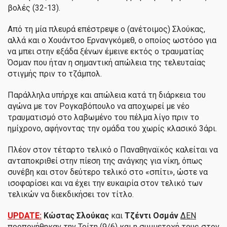
βολές (32-13).
Από τη μία πλευρά επέστρεψε ο (ανέτοιμος) Σλούκας,
αλλά και ο Χουάντσο Ερνανγκόμεθ, ο οποίος ωστόσο για
να μπει στην εξάδα ξένων έμεινε εκτός ο τραυματίας
Όσμαν που ήταν η σημαντική απώλεια της τελευταίας
στιγμής πριν το τζάμπολ.
Παράλληλα υπήρχε και απώλεια κατά τη διάρκεια του
αγώνα με τον Ρογκαβόπουλο να αποχωρεί με νέο
τραυματισμό στο λαβωμένο του πέλμα λίγο πριν το
ημίχρονο, αφήνοντας την ομάδα του χωρίς κλασικό 3άρι.
Πλέον στον τέταρτο τελικό ο Παναθηναϊκός καλείται να
ανταποκριθεί στην πίεση της ανάγκης για νίκη, όπως
συνέβη και στον δεύτερο τελικό στο «σπίτι», ώστε να
ισοφαρίσει και να έχει την ευκαιρία στον τελικό των
τελικών να διεκδικήσει τον τίτλο.
UPDATE:
Κώστας Σλούκας
και
Τζέντι Οσμάν
ΔΕΝ
προπονήθηκαν την Τρίτη (9/6)
και η συμμετοχή τους στον