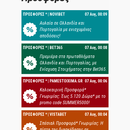
ΠΡΟΣΦΟΡΕΣ * | NOVIBET
07 Αυγ, 00:09
Αυλαία σε Ολλανδία και
Πορτογαλία με ενισχυμένες
αποδόσεις!
ΠΡΟΣΦΟΡΕΣ * | BET365
07 Αυγ, 00:08
Πρεμιέρα στα πρωταθλήματα
Ολλανδία και Πορτογαλίας, με
Ενίσχυση Στοιχήματος στην Bet365.
ΠΡΟΣΦΟΡΕΣ * | PAMESTOIXIMA.GR
07 Αυγ, 00:06
Καλοκαιρινή Προσφορά*
Γνωριμίας: Έως 5.120 Δώρα* με το
promo code SUMMER5000!
ΠΡΟΣΦΟΡΕΣ * | VISTABET
07 Αυγ, 00:04
Σπέσιαλ Προσφορά* Γνωριμίας: Η
πίστα της διασκέδασης σε