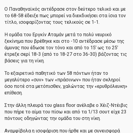
Ο Παναθηναϊκός αντέδρασε στον δεύτερο τελικό και με
το 68-58 έδειξε πως μπορεί να διεκδικήσει στα ίσια τον
τίτλο, ισοφαρίζοντας τους τελικούς σε 1-1.
Η ομάδα του Εργκίν Αταμάν μετά το πολύ νευρικό
ξεκίνημα που βρέθηκε και στο -10 αντέδρασε μέσω της
άμυνας που έδωσε τον τόνο και από το 15’ ως το 25’
έτρεξε σερί 18-3 (από το 18-27 στο 36-30) βάζοντας τις
βάσεις για τη νίκη.
Το εξαιρετικό παθητικό των 58 πόντων ήταν το
μεγαλύτερο «συν» των «πράσινων» που ήταν σκληροί
όσο ποτέ στα μετόπισθεν, χαλώντας την «ερυθρόλευκη»
επίθεση.
Στην άλλη πλευρά του glass floor ανέλαβε ο Χέιζ-Ντέιβις
που πήρε το αίμα του πίσω και από τα 1/13 σουτ είχε 23
πόντους οδηγώντας την ομάδα του στη νίκη.
Αναμφίβολα η ισοφάριση που ήρθε και με συνεισφορά