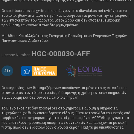
σημαντικό ρόλο στη διαμόρφωση της στοιχηματικής παιδείας των παικτών.
Οι αποδόσεις σε παιχνίδια που υπάρχουν στο diavolakos.net ενδέχεται να
τροποποιηθούν ανά πάσα στιγμή και προσφέρονται μόνο για την ενημέρωση
των επισκεπτών του παρόντος ιστοχώρου και δεν αποτελεί εμπορική
προώθηση/επικοινωνία των διαφημιζομένων.
Με Άδεια Καταλληλότητας Συνεργάτη Προωθητικών Ενεργειών Τυχερών
Παιγνίων μέσω Διαδικτύου.
HGC-000030-AFF
License Number:
21+
Οι υπηρεσίες των διαφημιζόμενων απευθύνονται μόνο στους επισκέπτες
στων οποίων τον τόπο κατοικίας ή διαμονής η χρήση τέτοιων υπηρεσιών
είναι νόμιμη και δεν συνιστά αξιόποινη πράξη.
Το Diavolakos.net δεν προσφέρει στοιχήματα με αμοιβή ή υπηρεσίες
τυχερών παιχνιδιών οποιουδήποτε είδους. Είναι ιστοσελίδα που εκτός από
συμβουλές και ενημέρωση για το στοίχημα, παρέχει ΔΩΡΕΑΝ προγνωστικά
που αποτελούν προσωπική άποψη των συντακτών και παρέχονται με καλή
πίστη, αλλά δεν εξασφαλίζουν σίγουρα κέρδη. Παίξτε με υπευθυνότητα.