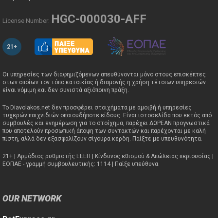
HGC-000030-AFF
License Number:
21+
Οι υπηρεσίες των διαφημιζόμενων απευθύνονται μόνο στους επισκέπτες
στων οποίων τον τόπο κατοικίας ή διαμονής η χρήση τέτοιων υπηρεσιών
είναι νόμιμη και δεν συνιστά αξιόποινη πράξη.
Το Diavolakos.net δεν προσφέρει στοιχήματα με αμοιβή ή υπηρεσίες
τυχερών παιχνιδιών οποιουδήποτε είδους. Είναι ιστοσελίδα που εκτός από
συμβουλές και ενημέρωση για το στοίχημα, παρέχει ΔΩΡΕΑΝ προγνωστικά
που αποτελούν προσωπική άποψη των συντακτών και παρέχονται με καλή
πίστη, αλλά δεν εξασφαλίζουν σίγουρα κέρδη. Παίξτε με υπευθυνότητα.
21+ | Αρμόδιος ρυθμιστής ΕΕΕΠ | Κίνδυνος εθισμού & Απώλειας περιουσίας |
ΕΟΠΑΕ - γραμμή συμβουλευτικής: 1114 | Παίξε υπεύθυνα.
OUR NETWORK