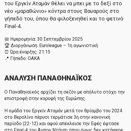
του Εργκίν Αταμάν θέλει να μπει με το δεξί στο
νέο «μαραθώνιο» κόντρα στους Βαυαρούς στο
γήπεδό του, όπου θα φιλοξενηθεί και το φετινό
Final-4.
📅 Ημερομηνία: 30 Σεπτεμβρίου 2025
🏆 Διοργάνωση: Euroleague – 1η αγωνιστική
⏰ Ώρα έναρξης: 21:15
📍 Γήπεδο: ΟΑΚΑ
ΑΝΑΛΥΣΗ
ΠΑΝΑΘΗΝΑΪΚΟΣ
Ο Παναθηναϊκός αρχίζει τη σεζόν με απόλυτο στόχο την
επιστροφή στην κορυφή της Ευρώπης.
Η ομάδα του Εργκίν Αταμάν μετά τον θρίαμβο του 2024
στο Βερολίνο πέρυσι τερμάτισε 3η στην κανονική
περίοδο (22-12) και αφού απέκλεισε την Εφές έφτασε
στο Final-4 του Άμπου Ντάμπι όπου όμως δεν κατάφερε