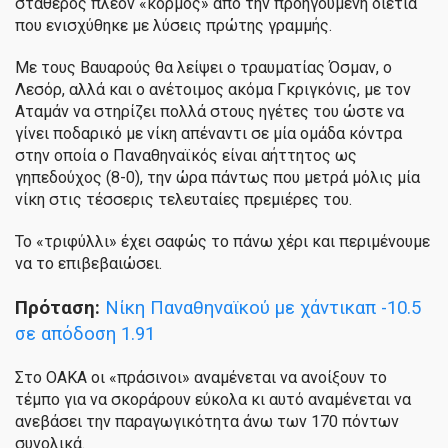
σταθερός πλέον «κορμός» από την προηγούμενη διετία
που ενισχύθηκε με λύσεις πρώτης γραμμής.
Με τους Βαυαρούς θα λείψει ο τραυματίας Όσμαν, ο
Λεσόρ, αλλά και ο ανέτοιμος ακόμα Γκριγκόνις, με τον
Αταμάν να στηρίζει πολλά στους ηγέτες του ώστε να
γίνει ποδαρικό με νίκη απέναντι σε μία ομάδα κόντρα
στην οποία ο Παναθηναϊκός είναι αήττητος ως
γηπεδούχος (8-0), την ώρα πάντως που μετρά μόλις μία
νίκη στις τέσσερις τελευταίες πρεμιέρες του.
Το «τριφύλλι» έχει σαφώς το πάνω χέρι και περιμένουμε
να το επιβεβαιώσει.
Πρόταση:
Νίκη Παναθηναϊκού με χάντικαπ -10.5
σε απόδοση 1.91
Στο ΟΑΚΑ οι «πράσινοι» αναμένεται να ανοίξουν το
τέμπο για να σκοράρουν εύκολα κι αυτό αναμένεται να
ανεβάσει την παραγωγικότητα άνω των 170 πόντων
συνολικά.