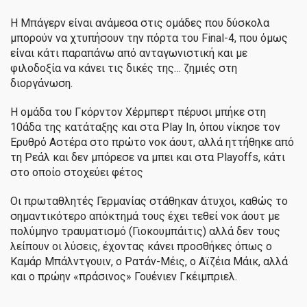
Η Μπάγερν είναι ανάμεσα στις ομάδες που δύσκολα
μπορούν να χτυπήσουν την πόρτα του Final-4, που όμως
είναι κάτι παραπάνω από ανταγωνιστική και με
φιλοδοξία να κάνει τις δικές της… ζημιές στη
διοργάνωση.
Η ομάδα του Γκόρντον Χέρμπερτ πέρυσι μπήκε στη
10άδα της κατάταξης και στα Play In, όπου νίκησε τον
Ερυθρό Αστέρα στο πρώτο νοκ άουτ, αλλά ηττήθηκε από
τη Ρεάλ και δεν μπόρεσε να μπει και στα Playoffs, κάτι
στο οποίο στοχεύει φέτος
Οι πρωταθλητές Γερμανίας στάθηκαν άτυχοι, καθώς το
σημαντικότερο απόκτημά τους έχει τεθεί νοκ άουτ με
πολύμηνο τραυματισμό (Γιοκουμπάιτις) αλλά δεν τους
λείπουν οι λύσεις, έχοντας κάνει προσθήκες όπως ο
Καμάρ Μπάλντγουιν, ο Ρατάν-Μέις, ο Αϊζέια Μάικ, αλλά
και ο πρώην «πράσινος» Γουένιεν Γκέιμπριελ.