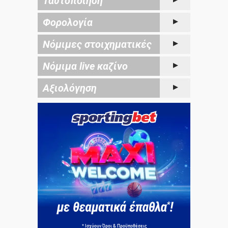
Ταυτοποίηση
Φορολογία
Νόμιμες στοιχηματικές
Νόμιμα live καζίνο
Αξιολόγηση