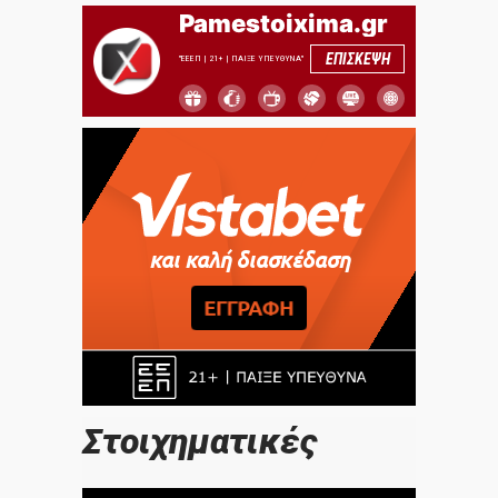
Pamestoixima.gr
ΕΠΙΣΚΕΨΗ
"ΕΕΕΠ | 21+ | ΠΑΙΞΕ ΥΠΕΥΘΥΝΑ"
Στοιχηματικές