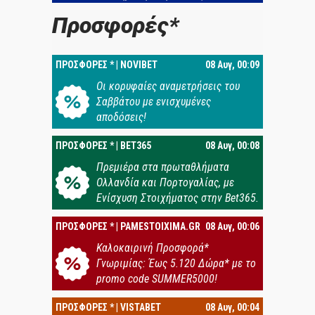
Προσφορές*
ΠΡΟΣΦΟΡΕΣ * | NOVIBET
08 Αυγ, 00:09
Oι κορυφαίες αναμετρήσεις του
Σαββάτου με ενισχυμένες
αποδόσεις!
ΠΡΟΣΦΟΡΕΣ * | BET365
08 Αυγ, 00:08
Πρεμιέρα στα πρωταθλήματα
Ολλανδία και Πορτογαλίας, με
Ενίσχυση Στοιχήματος στην Bet365.
ΠΡΟΣΦΟΡΕΣ * | PAMESTOIXIMA.GR
08 Αυγ, 00:06
Καλοκαιρινή Προσφορά*
Γνωριμίας: Έως 5.120 Δώρα* με το
promo code SUMMER5000!
ΠΡΟΣΦΟΡΕΣ * | VISTABET
08 Αυγ, 00:04