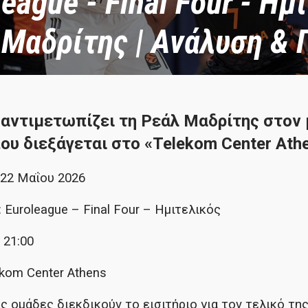
eague - Final Four - Ημ
 Μαδρίτης | Ανάλυση &
αντιμετωπίζει τη Ρεάλ Μαδρίτης στον μ
ου διεξάγεται στο «Telekom Center Ath
 22 Μαΐου 2026
 Euroleague – Final Four – Ημιτελικός
 21:00
ekom Center Athens
ές ομάδες διεκδικούν το εισιτήριο για τον τελικό τη