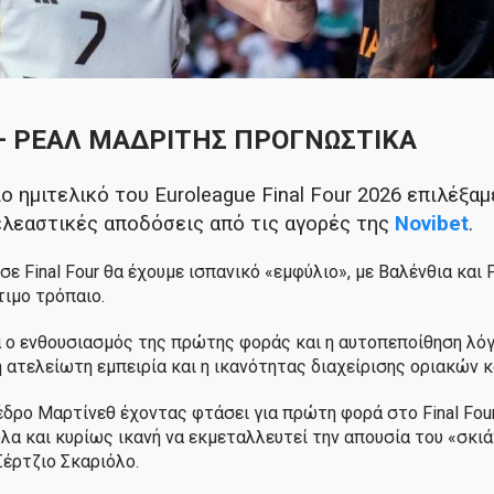
– ΡΕΑΛ ΜΑΔΡΙΤΗΣ ΠΡΟΓΝΩΣΤΙΚΑ
ο ημιτελικό του Euroleague Final Four 2026 επιλέξα
ελεαστικές αποδόσεις από τις αγορές της
Novibet
.
 σε Final Four θα έχουμε ισπανικό «εμφύλιο», με Βαλένθια και
τιμο τρόπαιο.
ά ο ενθουσιασμός της πρώτης φοράς και η αυτοπεποίθηση λό
η ατελείωτη εμπειρία και η ικανότητας διαχείρισης οριακών
έδρο Μαρτίνεθ έχοντας φτάσει για πρώτη φορά στο Final Fou
 όλα και κυρίως ικανή να εκμεταλλευτεί την απουσία του «σκι
Σέρτζιο Σκαριόλο.