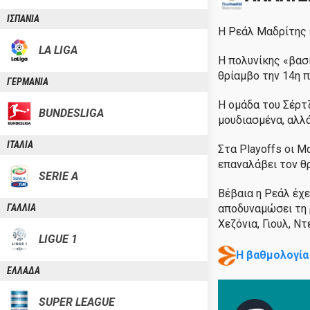
ΙΣΠΑΝΙΑ
Η Ρεάλ Μαδρίτης 
LA LIGA
Η πολυνίκης «βασί
θρίαμβο την 14η π
ΓΕΡΜΑΝΙΑ
Η ομάδα του Σέρτζ
BUNDESLIGA
μουδιασμένα, αλλά
ΙΤΑΛΙΑ
Στα Playoffs οι Μ
επαναλάβει τον θ
SERIE A
Βέβαια η Ρεάλ έχ
ΓΑΛΛΙΑ
αποδυναμώσει τη 
Χεζόνια, Γιουλ, Ν
LIGUE 1
Η βαθμολογία
ΕΛΛΑΔΑ
SUPER LEAGUE