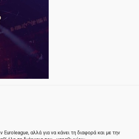
uroleague, αλλά για να κάνει τη διαφορά και με την