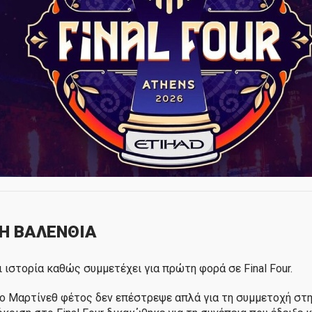
Η ΒΑΛΕΝΘΙΑ
 ιστορία καθώς συμμετέχει για πρώτη φορά σε Final Four.
 Μαρτίνεθ φέτος δεν επέστρεψε απλά για τη συμμετοχή στην E