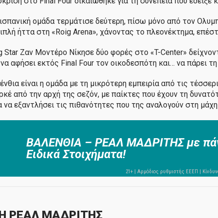
κριση στο Final Four δικαιώθηκε για τη συνέπεια που έδειξε 
ισπανική ομάδα τερμάτισε δεύτερη, πίσω μόνο από τον Ολυμπ
διπλή ήττα στη «Roig Arena», χάνοντας το πλεονέκτημα, επέ
ng Star Ζαν Μοντέρο Νίκησε δύο φορές στο «T-Center» δείχνο
 να αφήσει εκτός Final Four τον οικοδεσπότη και… να πάρει τ
νθια είναι η ομάδα με τη μικρότερη εμπειρία από τις τέσσερι
κέ από την αρχή της σεζόν, με παίκτες που έχουν τη δυνατό
α να εξαντλήσει τις πιθανότητες που της αναλογούν στη μάχη 
ΒΑΛΕΝΘΙΑ – ΡΕΑΛ ΜΑΔΡΙΤΗΣ με πάν
Ειδικά Στοιχήματα!
Η ΡΕΑΛ ΜΑΔΡΙΤΗΣ