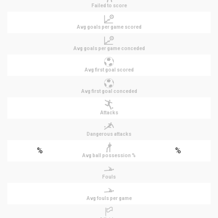
Failed to score
Avg goals per game scored
Avg goals per game conceded
Avg first goal scored
Avg first goal conceded
Attacks
Dangerous attacks
%
%
Avg ball possession %
Fouls
Avg fouls per game