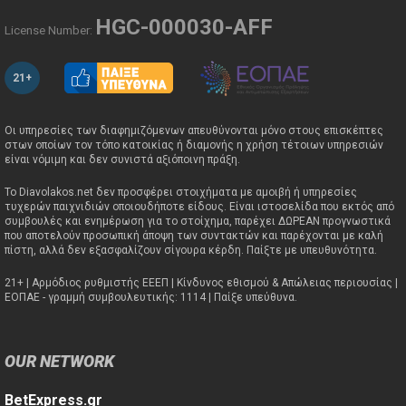
HGC-000030-AFF
License Number:
21+
Οι υπηρεσίες των διαφημιζόμενων απευθύνονται μόνο στους επισκέπτες
στων οποίων τον τόπο κατοικίας ή διαμονής η χρήση τέτοιων υπηρεσιών
είναι νόμιμη και δεν συνιστά αξιόποινη πράξη.
Το Diavolakos.net δεν προσφέρει στοιχήματα με αμοιβή ή υπηρεσίες
τυχερών παιχνιδιών οποιουδήποτε είδους. Είναι ιστοσελίδα που εκτός από
συμβουλές και ενημέρωση για το στοίχημα, παρέχει ΔΩΡΕΑΝ προγνωστικά
που αποτελούν προσωπική άποψη των συντακτών και παρέχονται με καλή
πίστη, αλλά δεν εξασφαλίζουν σίγουρα κέρδη. Παίξτε με υπευθυνότητα.
21+ | Αρμόδιος ρυθμιστής ΕΕΕΠ | Κίνδυνος εθισμού & Απώλειας περιουσίας |
ΕΟΠΑΕ - γραμμή συμβουλευτικής: 1114 | Παίξε υπεύθυνα.
OUR NETWORK
BetExpress.gr