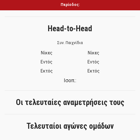
Περίοδος:
Head-to-Head
Συν. Παιχνίδια
Νίκες
Νίκες
Εντός
Εντός
Εκτός
Εκτός
Ισοπ.:
Οι τελευταίες αναμετρήσεις τους
Τελευταίοι αγώνες ομάδων