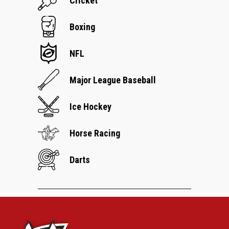
Cricket
Boxing
NFL
Major League Baseball
Ice Hockey
Horse Racing
Darts