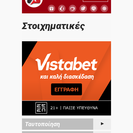
Στοιχηματικές
Ταυτοποίηση