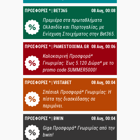
ΠΡΟΣΦΟΡΕΣ * | BET365
08 Αυγ, 00:08
Πρεμιέρα στα πρωταθλήματα
Ολλανδία και Πορτογαλίας, με
Ενίσχυση Στοιχήματος στην Bet365.
ΠΡΟΣΦΟΡΕΣ * | PAMESTOIXIMA.GR
08 Αυγ, 00:06
Καλοκαιρινή Προσφορά*
Γνωριμίας: Έως 5.120 Δώρα* με το
promo code SUMMER5000!
ΠΡΟΣΦΟΡΕΣ * | VISTABET
08 Αυγ, 00:04
Σπέσιαλ Προσφορά* Γνωριμίας: Η
πίστα της διασκέδασης σε
περιμένει.
ΠΡΟΣΦΟΡΕΣ * | BWIN
08 Αυγ, 00:04
Giga Προσφορά* Γνωριμίας από την
bwin!