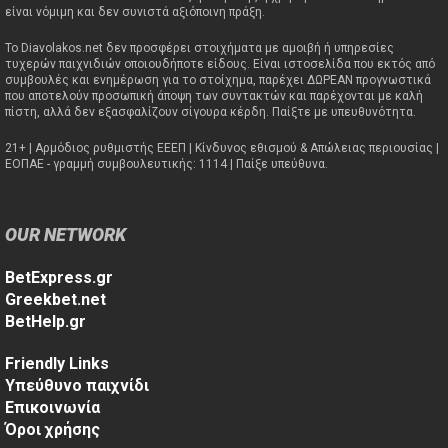
είναι νόμιμη και δεν συνιστά αξιόποινη πράξη.
Το Diavolakos.net δεν προσφέρει στοιχήματα με αμοιβή ή υπηρεσίες
τυχερών παιχνιδιών οποιουδήποτε είδους. Είναι ιστοσελίδα που εκτός από
συμβουλές και ενημέρωση για το στοίχημα, παρέχει ΔΩΡΕΑΝ προγνωστικά
που αποτελούν προσωπική άποψη των συντακτών και παρέχονται με καλή
πίστη, αλλά δεν εξασφαλίζουν σίγουρα κέρδη. Παίξτε με υπευθυνότητα.
21+ | Αρμόδιος ρυθμιστής ΕΕΕΠ | Κίνδυνος εθισμού & Απώλειας περιουσίας |
ΕΟΠΑΕ - γραμμή συμβουλευτικής: 1114 | Παίξε υπεύθυνα.
OUR NETWORK
BetExpress.gr
Greekbet.net
BetHelp.gr
Friendly Links
Υπεύθυνο παιχνίδι
Επικοινωνία
Όροι χρήσης