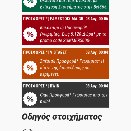
Ολλανδία και Πορτογαλίας, με
Ενίσχυση Στοιχήματος στην Bet365.
ΠΡΟΣΦΟΡΕΣ * | PAMESTOIXIMA.GR
08 Αυγ, 00:06
Καλοκαιρινή Προσφορά*
Γνωριμίας: Έως 5.120 Δώρα* με το
promo code SUMMER5000!
ΠΡΟΣΦΟΡΕΣ * | VISTABET
08 Αυγ, 00:04
Σπέσιαλ Προσφορά* Γνωριμίας: Η
πίστα της διασκέδασης σε
περιμένει.
ΠΡΟΣΦΟΡΕΣ * | BWIN
08 Αυγ, 00:04
Giga Προσφορά* Γνωριμίας από την
bwin!
Οδηγός στοιχήματος