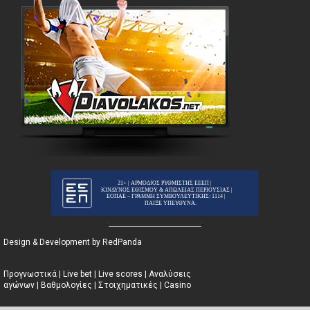
Design & Development by RedPanda
Προγνωστικά
|
Live bet
|
Live scores
|
Αναλύσεις
αγώνων
|
Βαθμολογίες
|
Στοιχηματικές
|
Casino