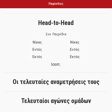
Περίοδος:
Head-to-Head
Συν. Παιχνίδια
Νίκες
Νίκες
Εντός
Εντός
Εκτός
Εκτός
Ισοπ.:
Οι τελευταίες αναμετρήσεις τους
Τελευταίοι αγώνες ομάδων