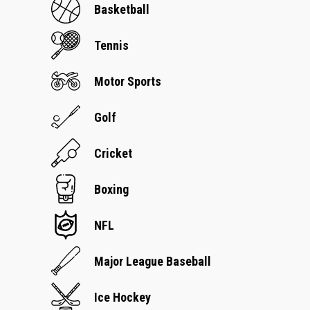
Basketball
Tennis
Motor Sports
Golf
Cricket
Boxing
NFL
Major League Baseball
Ice Hockey