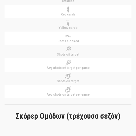
Offsides
Red cards
Yellow cards
Shots blocked
Shots off target
Avg shots off target per game
Shots on target
Avg shots on target per game
Σκόρερ Ομάδων (τρέχουσα σεζόν)