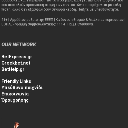
συμβουλές και ενημέρωση για το στοίχημα, παρέχει ΔΩΡΕΑΝ προγνωστικά
που αποτελούν προσωπική άποψη των συντακτών και παρέχονται με καλή
πίστη, αλλά δεν εξασφαλίζουν σίγουρα κέρδη. Παίξτε με υπευθυνότητα.
21+ | Αρμόδιος ρυθμιστής ΕΕΕΠ | Κίνδυνος εθισμού & Απώλειας περιουσίας |
ΕΟΠΑΕ - γραμμή συμβουλευτικής: 1114 | Παίξε υπεύθυνα.
OUR NETWORK
BetExpress.gr
Greekbet.net
BetHelp.gr
Friendly Links
Υπεύθυνο παιχνίδι
Επικοινωνία
Όροι χρήσης