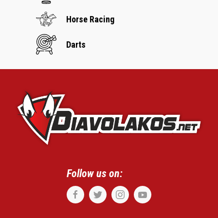
Horse Racing
Darts
Follow us on: