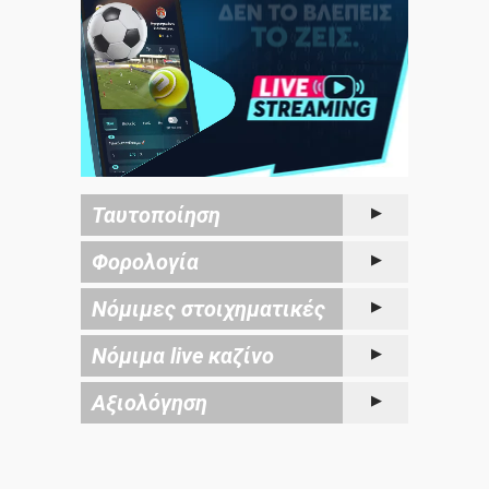
Ταυτοποίηση
Φορολογία
Νόμιμες στοιχηματικές
Νόμιμα live καζίνο
Αξιολόγηση