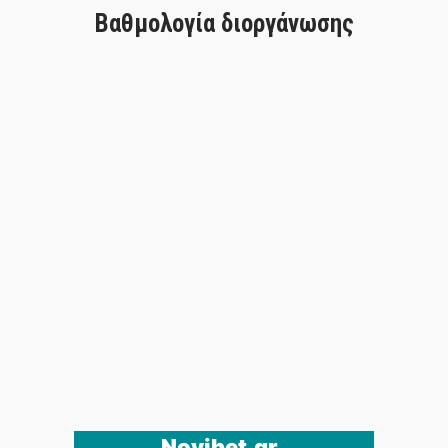
Βαθμολογία διοργάνωσης
Novibet.gr