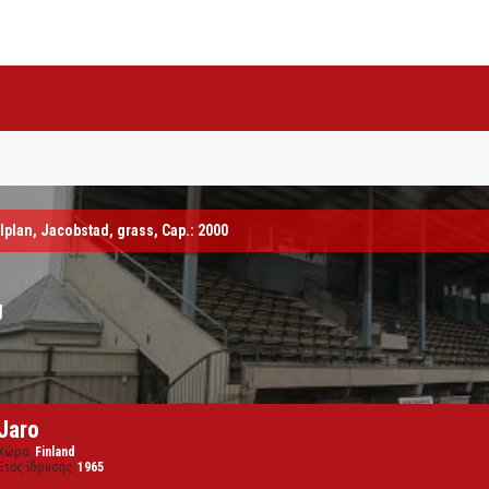
plan, Jacobstad, grass, Cap.: 2000
g
Jaro
Χώρα
Finland
Έτος ίδρυσης
1965