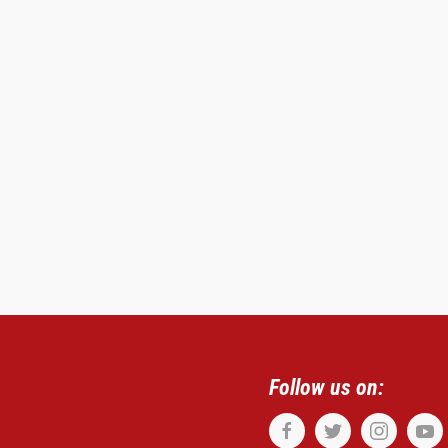
Follow us on: