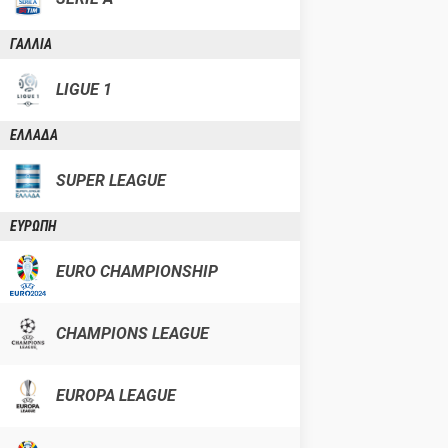
ΓΑΛΛΙΑ
LIGUE 1
ΕΛΛΑΔΑ
SUPER LEAGUE
ΕΥΡΩΠΗ
EURO CHAMPIONSHIP
CHAMPIONS LEAGUE
EUROPA LEAGUE