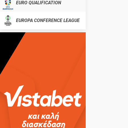
EURO QUALIFICATION
EUROPA CONFERENCE LEAGUE