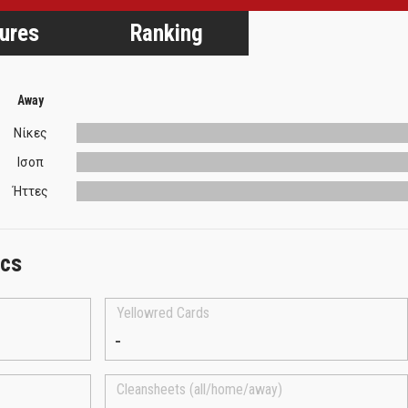
tures
Ranking
Away
Νίκες
Ισοπ
Ήττες
ics
Yellowred Cards
-
Cleansheets (all/home/away)