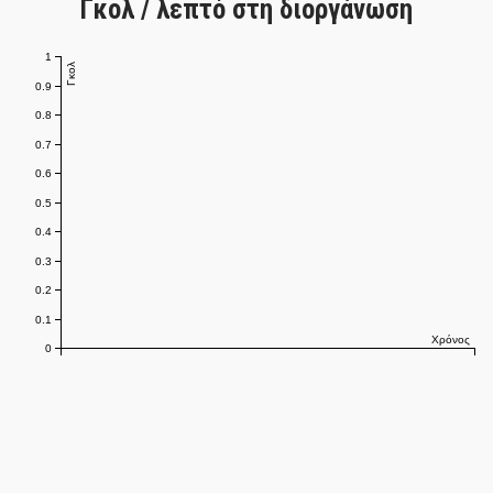
Γκολ / λεπτό στη διοργάνωση
1
Γκολ
0.9
0.8
0.7
0.6
0.5
0.4
0.3
0.2
0.1
Χρόνος
0