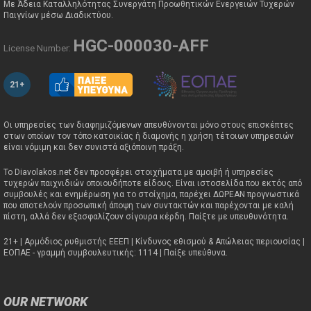
Με Άδεια Καταλληλότητας Συνεργάτη Προωθητικών Ενεργειών Τυχερών
Παιγνίων μέσω Διαδικτύου.
HGC-000030-AFF
License Number:
21+
Οι υπηρεσίες των διαφημιζόμενων απευθύνονται μόνο στους επισκέπτες
στων οποίων τον τόπο κατοικίας ή διαμονής η χρήση τέτοιων υπηρεσιών
είναι νόμιμη και δεν συνιστά αξιόποινη πράξη.
Το Diavolakos.net δεν προσφέρει στοιχήματα με αμοιβή ή υπηρεσίες
τυχερών παιχνιδιών οποιουδήποτε είδους. Είναι ιστοσελίδα που εκτός από
συμβουλές και ενημέρωση για το στοίχημα, παρέχει ΔΩΡΕΑΝ προγνωστικά
που αποτελούν προσωπική άποψη των συντακτών και παρέχονται με καλή
πίστη, αλλά δεν εξασφαλίζουν σίγουρα κέρδη. Παίξτε με υπευθυνότητα.
21+ | Αρμόδιος ρυθμιστής ΕΕΕΠ | Κίνδυνος εθισμού & Απώλειας περιουσίας |
ΕΟΠΑΕ - γραμμή συμβουλευτικής: 1114 | Παίξε υπεύθυνα.
OUR NETWORK