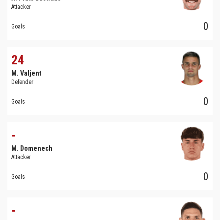
Attacker
0
Goals
24
M. Valjent
Defender
0
Goals
-
M. Domenech
Attacker
0
Goals
-