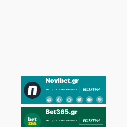
Novibet.gr
ΕΠΙΣΚΕΨΗ
"ΕΕΕΠ | 21+ | ΠΑΙΞΕ ΥΠΕΥΘΥΝΑ"
Bet365.gr
ΕΠΙΣΚΕΨΗ
"ΕΕΕΠ | 21+ | ΠΑΙΞΕ ΥΠΕΥΘΥΝΑ"