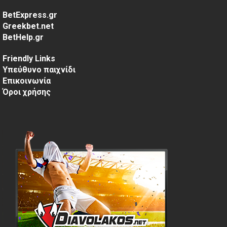
BetExpress.gr
Greekbet.net
BetHelp.gr
Friendly Links
Υπεύθυνο παιχνίδι
Επικοινωνία
Όροι χρήσης