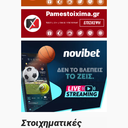
Pamestoixima.gr
ΕΠΙΣΚΕΨΗ
"ΕΕΕΠ | 21+ | ΠΑΙΞΕ ΥΠΕΥΘΥΝΑ"
Στοιχηματικές