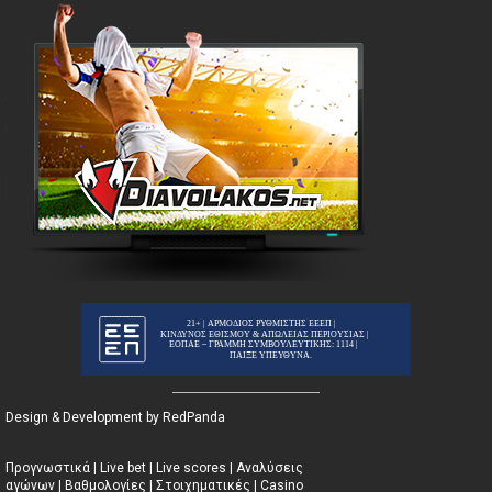
Design & Development by RedPanda
Προγνωστικά
|
Live bet
|
Live scores
|
Αναλύσεις
αγώνων
|
Βαθμολογίες
|
Στοιχηματικές
|
Casino