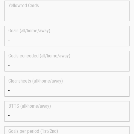
Yellowred Cards
-
Goals (all/home/away)
-
Goals conceded (all/home/away)
-
Cleansheets (all/home/away)
-
BTTS (all/home/away)
-
Goals per period (1st/2nd)