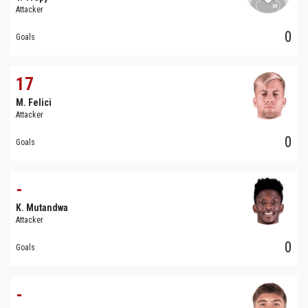
Attacker
0
Goals
17
M. Felici
Attacker
0
Goals
-
K. Mutandwa
Attacker
0
Goals
-