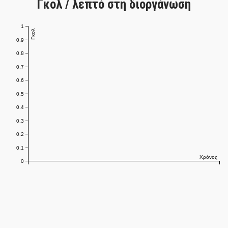
Γκολ / λεπτό στη διοργάνωση
1
Γκολ
0.9
0.8
0.7
0.6
0.5
0.4
0.3
0.2
0.1
Χρόνος
0