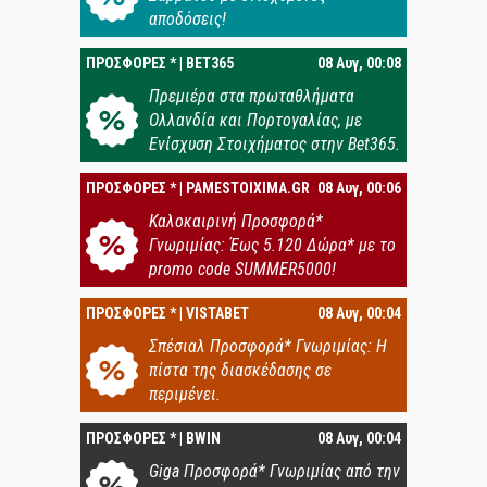
αποδόσεις!
ΠΡΟΣΦΟΡΕΣ * | BET365
08 Αυγ, 00:08
Πρεμιέρα στα πρωταθλήματα
Ολλανδία και Πορτογαλίας, με
Ενίσχυση Στοιχήματος στην Bet365.
ΠΡΟΣΦΟΡΕΣ * | PAMESTOIXIMA.GR
08 Αυγ, 00:06
Καλοκαιρινή Προσφορά*
Γνωριμίας: Έως 5.120 Δώρα* με το
promo code SUMMER5000!
ΠΡΟΣΦΟΡΕΣ * | VISTABET
08 Αυγ, 00:04
Σπέσιαλ Προσφορά* Γνωριμίας: Η
πίστα της διασκέδασης σε
περιμένει.
ΠΡΟΣΦΟΡΕΣ * | BWIN
08 Αυγ, 00:04
Giga Προσφορά* Γνωριμίας από την