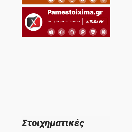
Pamestoixima.gr
ΕΠΙΣΚΕΨΗ
"ΕΕΕΠ | 21+ | ΠΑΙΞΕ ΥΠΕΥΘΥΝΑ"
Στοιχηματικές