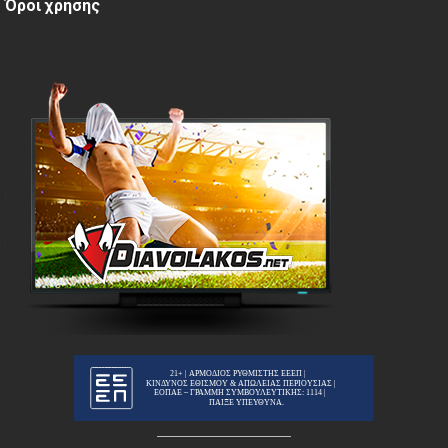
Όροι χρήσης