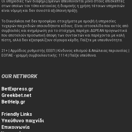
Οι υπηρεσίες των διαφημιζόμενων απευθύνονται μόνο στους επισκέπτες
στων οποίων τον τόπο κατοικίας ή διαμονής η χρήση τέτοιων υπηρεσιών
είναι νόμιμη και δεν συνιστά αξιόποινη πράξη.
Το Diavolakos.net δεν προσφέρει στοιχήματα με αμοιβή ή υπηρεσίες
τυχερών παιχνιδιών οποιουδήποτε είδους. Είναι ιστοσελίδα που εκτός από
συμβουλές και ενημέρωση για το στοίχημα, παρέχει ΔΩΡΕΑΝ προγνωστικά
που αποτελούν προσωπική άποψη των συντακτών και παρέχονται με καλή
πίστη, αλλά δεν εξασφαλίζουν σίγουρα κέρδη. Παίξτε με υπευθυνότητα.
21+ | Αρμόδιος ρυθμιστής ΕΕΕΠ | Κίνδυνος εθισμού & Απώλειας περιουσίας |
ΕΟΠΑΕ - γραμμή συμβουλευτικής: 1114 | Παίξε υπεύθυνα.
OUR NETWORK
BetExpress.gr
Greekbet.net
BetHelp.gr
Friendly Links
Υπεύθυνο παιχνίδι
Επικοινωνία