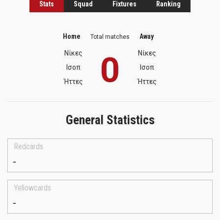
Stats
Squad
Fixtures
Ranking
Home
Away
Total matches
Νίκες
Νίκες
0
Ισοπ
Ισοπ
Ήττες
Ήττες
General Statistics
Redcards
-
Yellowcards
-