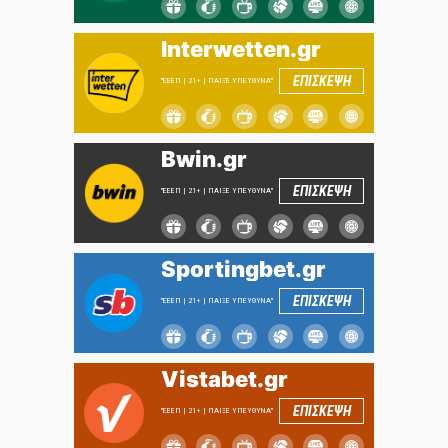
Interwetten.gr
ΕΠΙΣΚΕΨΗ
"ΕΕΕΠ | 21+ | ΠΑΙΞΕ ΥΠΕΥΘΥΝΑ"
Bwin.gr
ΕΠΙΣΚΕΨΗ
"ΕΕΕΠ | 21+ | ΠΑΙΞΕ ΥΠΕΥΘΥΝΑ"
Sportingbet.gr
ΕΠΙΣΚΕΨΗ
"ΕΕΕΠ | 21+ | ΠΑΙΞΕ ΥΠΕΥΘΥΝΑ"
Vistabet.gr
ΕΠΙΣΚΕΨΗ
"ΕΕΕΠ | 21+ | ΠΑΙΞΕ ΥΠΕΥΘΥΝΑ"