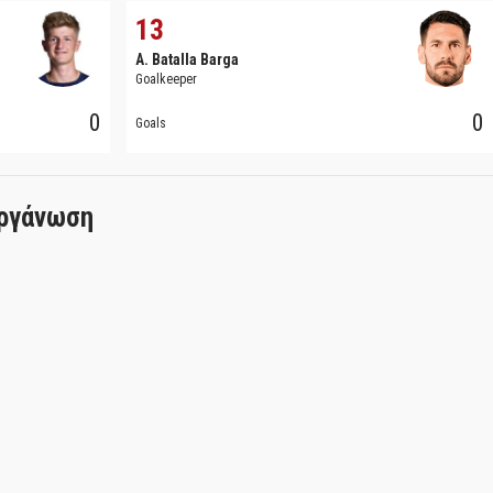
13
A. Batalla Barga
Goalkeeper
0
0
Goals
οργάνωση