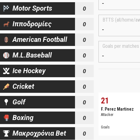
-
Motor Sports
0
BTTS (all/home/a
Ιπποδρομίες
0
-
American Football
0
Goals per matches
M.L.Baseball
-
0
Ice Hockey
0
Cricket
0
21
Golf
0
F. Perez Martinez
Attacker
Boxing
0
Goals
Μακροχρόνια Bet
0