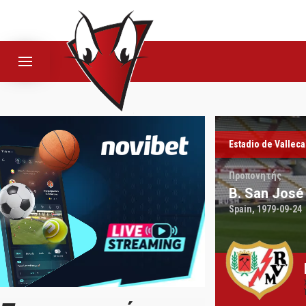
Estadio de Valleca
Προπονητής
B. San José 
Spain, 1979-09-24