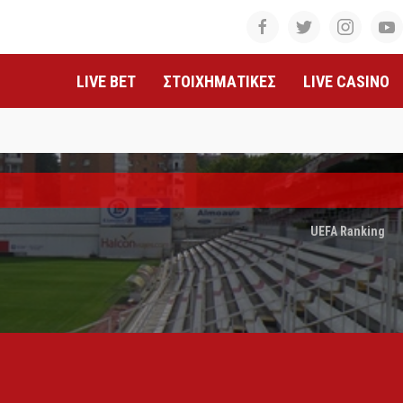
LIVE BET
ΣΤΟΙΧΗΜΑΤΙΚΕΣ
LIVE CASINO
UEFA Ranking