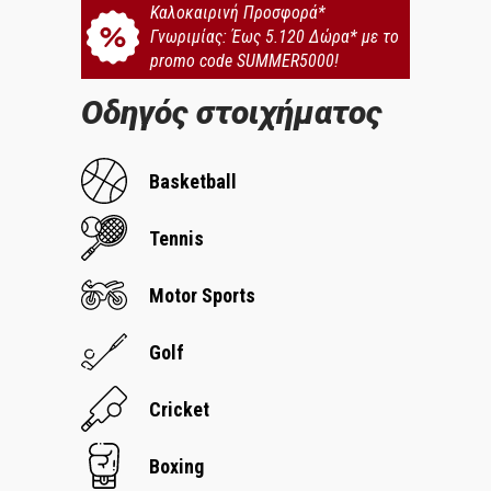
Καλοκαιρινή Προσφορά*
Γνωριμίας: Έως 5.120 Δώρα* με το
promo code SUMMER5000!
Οδηγός στοιχήματος
Basketball
Tennis
Motor Sports
Golf
Cricket
Boxing