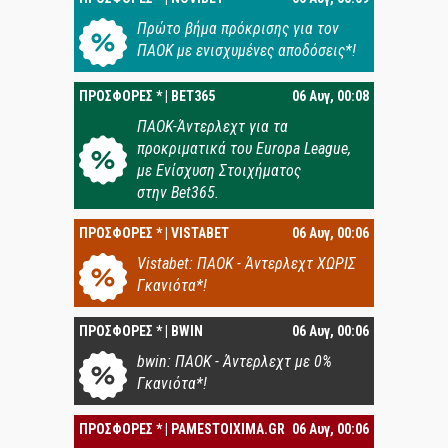
Πρώτο βήμα πρόκρισης για τον
ΠΑΟΚ με ενισχυμένες αποδόσεις*!
ΠΡΟΣΦΟΡΕΣ * | BET365
06 Αυγ, 00:08
ΠΑΟΚ-Άντερλεχτ για τα
προκριματικά του Europa League,
με Ενίσχυση Στοιχήματος
στην Bet365.
ΠΡΟΣΦΟΡΕΣ * | VISTABET
06 Αυγ, 00:06
Vistabet: ΠΑΟΚ - Άντερλεχτ ΧΩΡΙΣ
Γκανιότα*!
ΠΡΟΣΦΟΡΕΣ * | BWIN
06 Αυγ, 00:06
bwin: ΠΑΟΚ - Άντερλεχτ με 0%
Γκανιότα*!
ΠΡΟΣΦΟΡΕΣ * | PAMESTOIXIMA.GR
06 Αυγ, 00:06