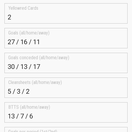
Yellowred Cards
2
Goals (all/home/away)
27 / 16 / 11
Goals conceded (all/home/away)
30 / 13 / 17
Cleansheets (all/home/away)
5 / 3 / 2
BTTS (all/home/away)
13 / 7 / 6
Goals per period (1st/2nd)