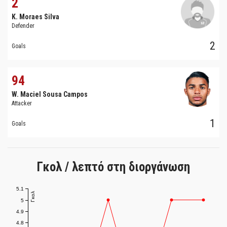
2
K. Moraes Silva
Defender
2
Goals
94
W. Maciel Sousa Campos
Attacker
1
Goals
Γκολ / λεπτό στη διοργάνωση
5.1
Γκολ
5
4.9
4.8