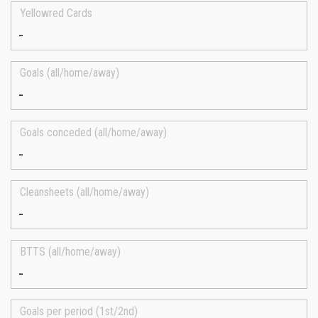
Yellowred Cards
-
Goals (all/home/away)
-
Goals conceded (all/home/away)
-
Cleansheets (all/home/away)
-
BTTS (all/home/away)
-
Goals per period (1st/2nd)