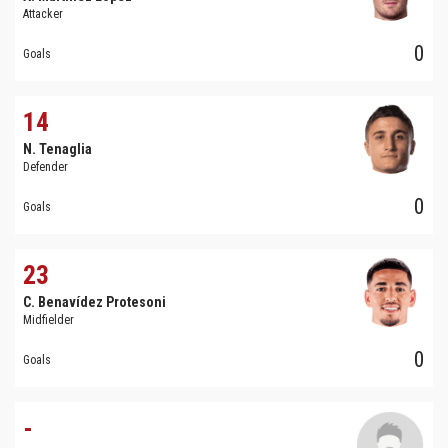
Attacker
0
Goals
14
N. Tenaglia
Defender
0
Goals
23
C. Benavídez Protesoni
Midfielder
0
Goals
-