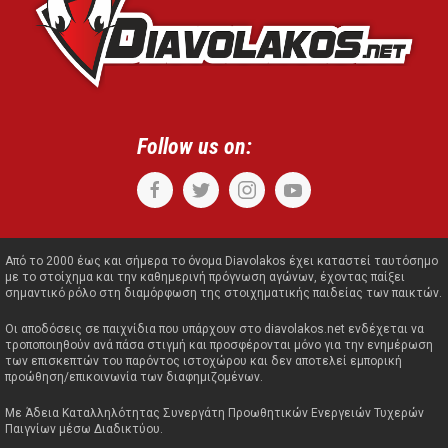
Follow us on:
Από το 2000 έως και σήμερα το όνομα Diavolakos έχει καταστεί ταυτόσημο
με το στοίχημα και την καθημερινή πρόγνωση αγώνων, έχοντας παίξει
σημαντικό ρόλο στη διαμόρφωση της στοιχηματικής παιδείας των παικτών.
Οι αποδόσεις σε παιχνίδια που υπάρχουν στο diavolakos.net ενδέχεται να
τροποποιηθούν ανά πάσα στιγμή και προσφέρονται μόνο για την ενημέρωση
των επισκεπτών του παρόντος ιστοχώρου και δεν αποτελεί εμπορική
προώθηση/επικοινωνία των διαφημιζομένων.
Με Άδεια Καταλληλότητας Συνεργάτη Προωθητικών Ενεργειών Τυχερών
Παιγνίων μέσω Διαδικτύου.