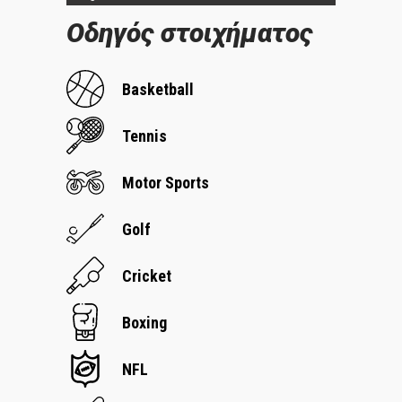
Οδηγός στοιχήματος
Basketball
Tennis
Motor Sports
Golf
Cricket
Boxing
NFL