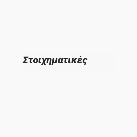
Στοιχηματικές