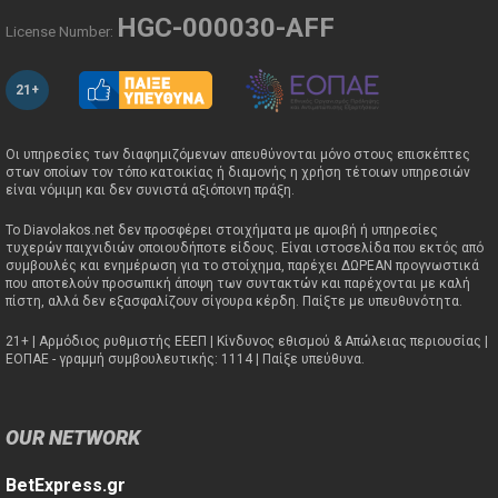
HGC-000030-AFF
License Number:
21+
Οι υπηρεσίες των διαφημιζόμενων απευθύνονται μόνο στους επισκέπτες
στων οποίων τον τόπο κατοικίας ή διαμονής η χρήση τέτοιων υπηρεσιών
είναι νόμιμη και δεν συνιστά αξιόποινη πράξη.
Το Diavolakos.net δεν προσφέρει στοιχήματα με αμοιβή ή υπηρεσίες
τυχερών παιχνιδιών οποιουδήποτε είδους. Είναι ιστοσελίδα που εκτός από
συμβουλές και ενημέρωση για το στοίχημα, παρέχει ΔΩΡΕΑΝ προγνωστικά
που αποτελούν προσωπική άποψη των συντακτών και παρέχονται με καλή
πίστη, αλλά δεν εξασφαλίζουν σίγουρα κέρδη. Παίξτε με υπευθυνότητα.
21+ | Αρμόδιος ρυθμιστής ΕΕΕΠ | Κίνδυνος εθισμού & Απώλειας περιουσίας |
ΕΟΠΑΕ - γραμμή συμβουλευτικής: 1114 | Παίξε υπεύθυνα.
OUR NETWORK
BetExpress.gr