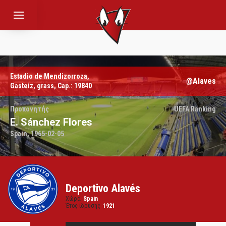
Estadio de Mendizorroza,
@Alaves
Gasteiz, grass, Cap.: 19840
Προπονητής
UEFA Ranking
E. Sánchez Flores
Spain, 1965-02-05
Deportivo Alavés
Χώρα
Spain
Έτος ίδρυσης
1921