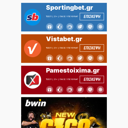
Sportingbet.gr
ΕΠΙΣΚΕΨΗ
"ΕΕΕΠ | 21+ | ΠΑΙΞΕ ΥΠΕΥΘΥΝΑ"
Vistabet.gr
ΕΠΙΣΚΕΨΗ
"ΕΕΕΠ | 21+ | ΠΑΙΞΕ ΥΠΕΥΘΥΝΑ"
Pamestoixima.gr
ΕΠΙΣΚΕΨΗ
"ΕΕΕΠ | 21+ | ΠΑΙΞΕ ΥΠΕΥΘΥΝΑ"