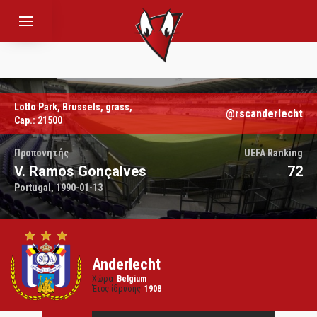
Lotto Park, Brussels, grass,
@rscanderlecht
Cap.: 21500
Προπονητής
UEFA Ranking
V. Ramos Gonçalves
72
Portugal, 1990-01-13
Anderlecht
Χώρα
Belgium
Έτος ίδρυσης
1908