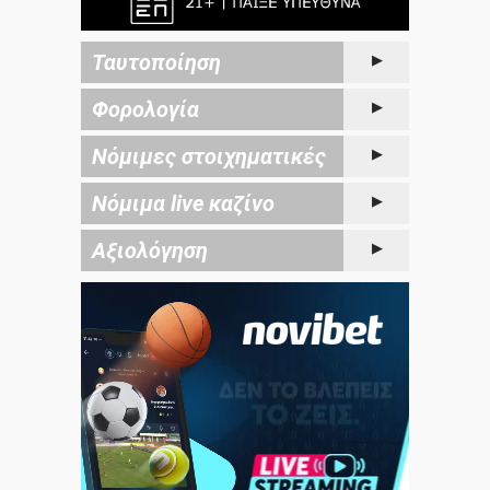
Ταυτοποίηση
Φορολογία
Νόμιμες στοιχηματικές
Νόμιμα live καζίνο
Αξιολόγηση