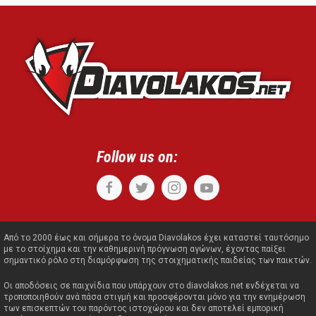
Follow us on:
Από το 2000 έως και σήμερα το όνομα Diavolakos έχει καταστεί ταυτόσημο
με το στοίχημα και την καθημερινή πρόγνωση αγώνων, έχοντας παίξει
σημαντικό ρόλο στη διαμόρφωση της στοιχηματικής παιδείας των παικτών.
Οι αποδόσεις σε παιχνίδια που υπάρχουν στο diavolakos.net ενδέχεται να
τροποποιηθούν ανά πάσα στιγμή και προσφέρονται μόνο για την ενημέρωση
των επισκεπτών του παρόντος ιστοχώρου και δεν αποτελεί εμπορική