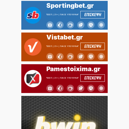
Sportingbet.gr
ΕΠΙΣΚΕΨΗ
"ΕΕΕΠ | 21+ | ΠΑΙΞΕ ΥΠΕΥΘΥΝΑ"
Vistabet.gr
ΕΠΙΣΚΕΨΗ
"ΕΕΕΠ | 21+ | ΠΑΙΞΕ ΥΠΕΥΘΥΝΑ"
Pamestoixima.gr
ΕΠΙΣΚΕΨΗ
"ΕΕΕΠ | 21+ | ΠΑΙΞΕ ΥΠΕΥΘΥΝΑ"