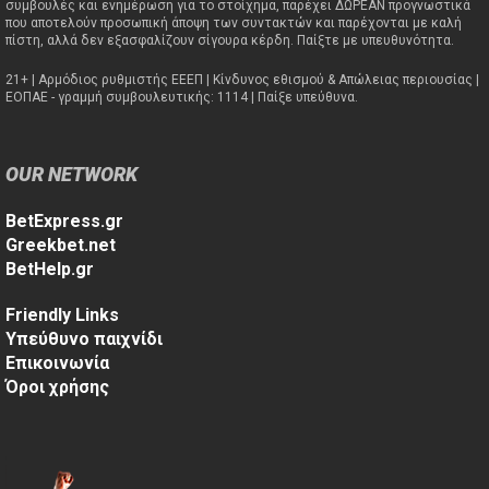
συμβουλές και ενημέρωση για το στοίχημα, παρέχει ΔΩΡΕΑΝ προγνωστικά
που αποτελούν προσωπική άποψη των συντακτών και παρέχονται με καλή
πίστη, αλλά δεν εξασφαλίζουν σίγουρα κέρδη. Παίξτε με υπευθυνότητα.
21+ | Αρμόδιος ρυθμιστής ΕΕΕΠ | Κίνδυνος εθισμού & Απώλειας περιουσίας |
ΕΟΠΑΕ - γραμμή συμβουλευτικής: 1114 | Παίξε υπεύθυνα.
OUR NETWORK
BetExpress.gr
Greekbet.net
BetHelp.gr
Friendly Links
Υπεύθυνο παιχνίδι
Επικοινωνία
Όροι χρήσης