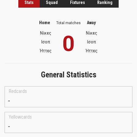
Stats
Squad
Fixtures
Ranking
Home
Away
Total matches
Νίκες
Νίκες
0
Ισοπ
Ισοπ
Ήττες
Ήττες
General Statistics
Redcards
-
Yellowcards
-