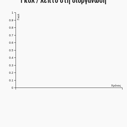
Γκολ / λεπτό στη διοργάνωση
1
Γκολ
0.9
0.8
0.7
0.6
0.5
0.4
0.3
0.2
0.1
Χρόνος
0