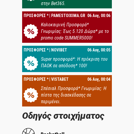
στην Bet365.
ΠΡΟΣΦΟΡΕΣ * | PAMESTOIXIMA.GR
06 Αυγ, 00:06
Καλοκαιρινή Προσφορά*
Γνωριμίας: Έως 5.120 Δώρα* με το
promo code SUMMER5000!
ΠΡΟΣΦΟΡΕΣ * | NOVIBET
06 Αυγ, 00:05
Super προσφορά*: Η πρόκριση του
ΠΑΟΚ σε απόδοση* 100!
ΠΡΟΣΦΟΡΕΣ * | VISTABET
06 Αυγ, 00:04
Σπέσιαλ Προσφορά* Γνωριμίας: Η
πίστα της διασκέδασης σε
περιμένει.
Οδηγός στοιχήματος