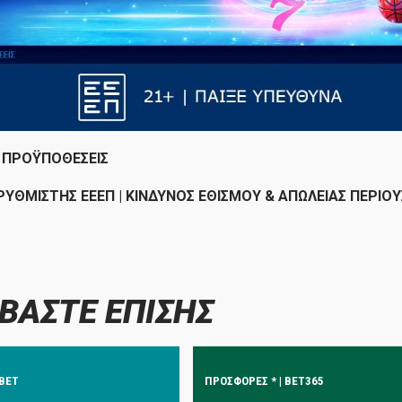
& ΠΡΟΫΠΟΘΕΣΕΙΣ
ΡΥΘΜΙΣΤΗΣ ΕΕΕΠ | ΚΙΝΔΥΝΟΣ ΕΘΙΣΜΟΥ & ΑΠΩΛΕΙΑΣ ΠΕΡΙΟΥ
ΒΑΣΤΕ ΕΠΙΣΗΣ
IBET
ΠΡΟΣΦΟΡΕΣ * | BET365