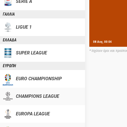
SERIE A
ΓΑΛΛΙΑ
LIGUE 1
ΕΛΛΑΔΑ
08 Αυγ, 00:04
* Ισχύουν όροι και προϋπο
SUPER LEAGUE
ΕΥΡΩΠΗ
EURO CHAMPIONSHIP
CHAMPIONS LEAGUE
EUROPA LEAGUE