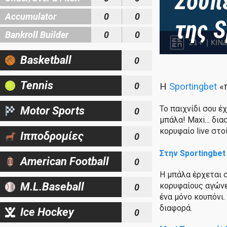
Σούπ
Accumulator
0
0
της S
Bankroll Builder
0
0
Basketball
0
Tennis
0
Η
Sportingbet
«
Το παιχνίδι σου έ
Motor Sports
0
μπάλα! Maxi… διασ
κορυφαίο live στο
Ιπποδρομίες
0
Στην
Sportingbet
American Football
0
Η μπάλα έρχεται σ
M.L.Baseball
κορυφαίους αγώνες
0
ένα μόνο κουπόνι.
διαφορά.
Ice Hockey
0