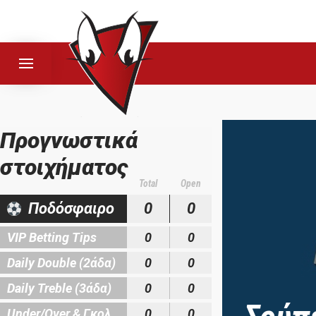
Προγνωστικά
στοιχήματος
Ποδόσφαιρο
0
0
VIP Betting Tips
0
0
Daily Double (2άδα)
0
0
Daily Treble (3άδα)
0
0
Under/Over & Γκολ
0
0