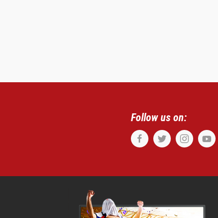
Follow us on: