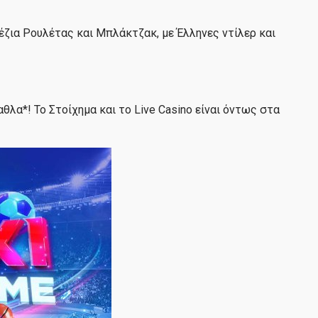
απέζια Ρουλέτας και Μπλάκτζακ, με Έλληνες ντίλερ και
λα*! Το Στοίχημα και το Live Casino είναι όντως στα