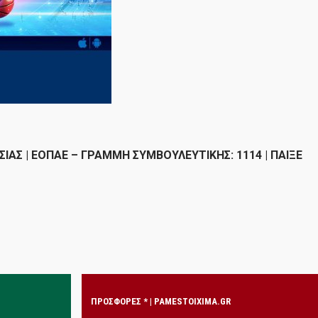
ΣΙΑΣ | ΕΟΠΑΕ – ΓΡΑΜΜΗ ΣΥΜΒΟΥΛΕΥΤΙΚΗΣ: 1114 | ΠΑΙΞΕ
ΠΡΟΣΦΟΡΕΣ * | PAMESTOIXIMA.GR