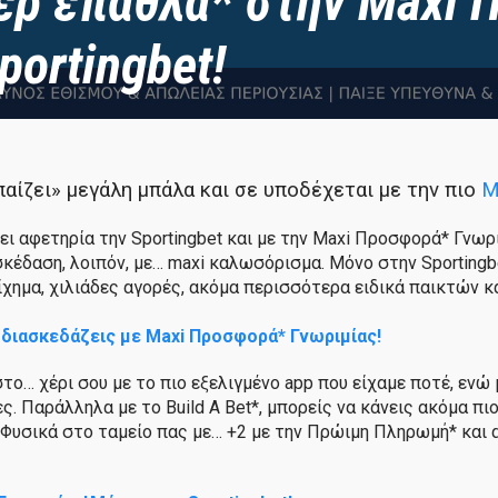
ερ έπαθλα* στην Maxi 
portingbet!
παίζει» μεγάλη μπάλα και σε υποδέχεται με την πιο
Ma
χει αφετηρία την Sportingbet και με την Maxi Προσφορά* Γνωρ
κέδαση, λοιπόν, με… maxi καλωσόρισμα. Μόνο στην Sportingb
ίχημα, χιλιάδες αγορές, ακόμα περισσότερα ειδικά παικτών κ
διασκεδάζεις με
Maxi
Προσφορά* Γνωριμίας!
το… χέρι σου με το πιο εξελιγμένο app που είχαμε ποτέ, ενώ 
. Παράλληλα με το Build A Bet*, μπορείς να κάνεις ακόμα πι
 Φυσικά στο ταμείο πας με… +2 με την Πρώιμη Πληρωμή* και α