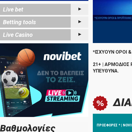
Live bet
Betting tools
Live Casino
*ΙΣΧΥΟΥΝ ΟΡΟΙ 
21+ | ΑΡΜΟΔΙΟΣ 
ΥΠΕΥΘΥΝΑ.
ΔΙΑ
Βαθμολογίες
ΠΡΟΣΦΟΡΕΣ * | NOV