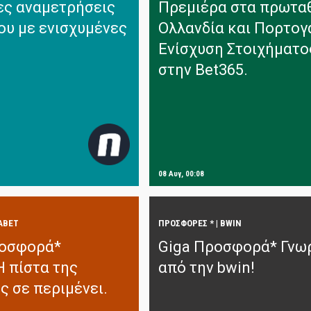
ες αναμετρήσεις
Πρεμιέρα στα πρωτα
ου με ενισχυμένες
Ολλανδία και Πορτογα
Ενίσχυση Στοιχήματο
στην Bet365.
08 Αυγ, 00:08
TABET
ΠΡΟΣΦΟΡΕΣ * | BWIN
ροσφορά*
Giga Προσφορά* Γνω
Η πίστα της
από την bwin!
ς σε περιμένει.