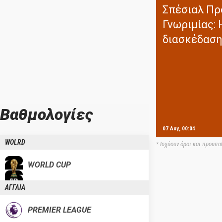
Σπέσιαλ Π
Γνωριμίας: 
διασκέδαση
Βαθμολογίες
07 Αυγ, 00:04
WOLRD
* Ισχύουν όροι και προϋπο
WORLD CUP
ΑΓΓΛΙΑ
PREMIER LEAGUE