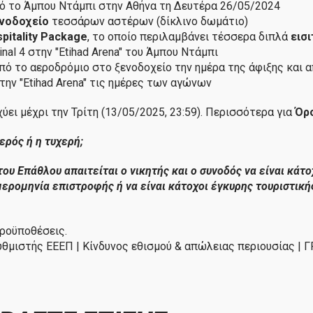
ό το Άμπου Ντάμπι στην Αθήνα τη Δευτέρα 26/05/2024
νοδοχείο
τεσσάρων αστέρων (δίκλινο δωμάτιο)
spitality Package
, το οποίο περιλαμβάνει τέσσερα διπλά
εισι
nal 4 στην "Etihad Arena" του Άμπου Ντάμπι
πό το αεροδρόμιο στο ξενοδοχείο την ημέρα της άφιξης και 
την "Etihad Arena" τις ημέρες των αγώνων
ύει μέχρι την Τρίτη (13/05/2025, 23:59). Περισσότερα για
Όρ
χερός ή η τυχερή;
του Επάθλου απαιτείται ο νικητής και ο συνοδός να είναι κάτο
ερομηνία επιστροφής ή να είναι κάτοχοι έγκυρης τουριστική
Προϋποθέσεις.
υθμιστής ΕΕΕΠ | Κίνδυνος εθισμού & απώλειας περιουσίας | 