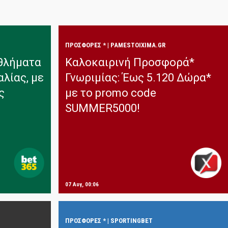
ΠΡΟΣΦΟΡΕΣ * | PAMESTOIXIMA.GR
θλήματα
Καλοκαιρινή Προσφορά*
λίας, με
Γνωριμίας: Έως 5.120 Δώρα*
ς
με το promo code
SUMMER5000!
07 Αυγ, 00:06
ΠΡΟΣΦΟΡΕΣ * | SPORTINGBET