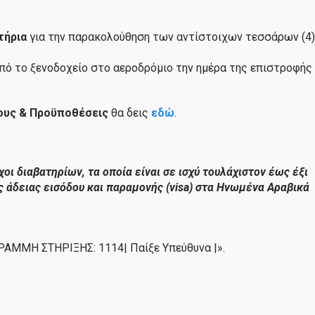
τήρια
για την παρακολούθηση των αντίστοιχων τεσσάρων (4)
από το ξενοδοχείο στο αεροδρόμιο την ημέρα της επιστροφής
ους & Προϋποθέσεις
θα δεις
εδώ
.
χοι διαβατηρίων, τα οποία είναι σε ισχύ τουλάχιστον έως έξι
ς άδειας εισόδου και παραμονής (visa) στα Ηνωμένα Αραβικά
ΓΡΑΜΜΗ ΣΤΗΡΙΞΗΣ: 1114| Παίξε Υπεύθυνα |».