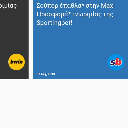
ριμίας
Σούπερ έπαθλα* στην Maxi
Προσφορά* Γνωριμίας της
Sportingbet!
07 Αυγ, 00:04