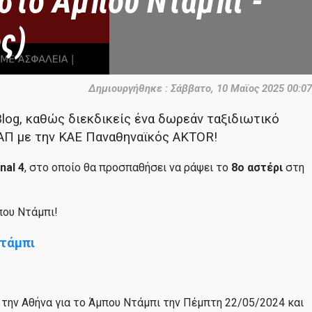
στο Άμπου Ντάμπι -
ς)
Δημιουργήθηκε : Σάββατο, 10 Μαϊος 2025 00:07
Blog, καθώς διεκδικείς ένα δωρεάν ταξιδιωτικό
ΠΑΠ με την ΚΑΕ Παναθηναϊκός AKTOR!
nal 4
, στο οποίο θα προσπαθήσει να ράψει το
8ο αστέρι
στη
που Ντάμπι!
τάμπι
 την Αθήνα για το Άμπου Ντάμπι την Πέμπτη 22/05/2024 και