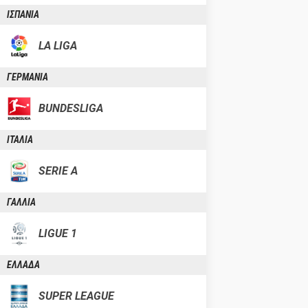
ΙΣΠΑΝΙΑ
LA LIGA
ΓΕΡΜΑΝΙΑ
BUNDESLIGA
ΙΤΑΛΙΑ
SERIE A
ΓΑΛΛΙΑ
LIGUE 1
ΕΛΛΑΔΑ
SUPER LEAGUE