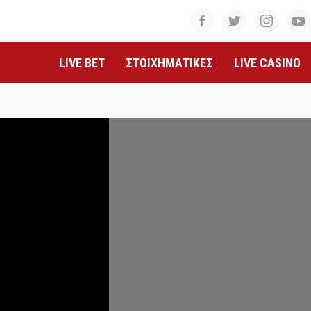
LIVE BET
ΣΤΟΙΧΗΜΑΤΙΚΕΣ
LIVE CASINO