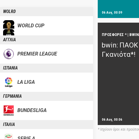
WOLRD
06 Αυγ, 00:09
WORLD CUP
ΠΡΟΣΦΟΡΕΣ * | BWIN
ΑΓΓΛΙΑ
bwin: ΠΑΟΚ
Γκανιότα*!
PREMIER LEAGUE
ΙΣΠΑΝΙΑ
LA LIGA
ΓΕΡΜΑΝΙΑ
BUNDESLIGA
06 Αυγ, 00:06
ΙΤΑΛΙΑ
* Ισχύουν όροι και προϋπο
SERIE A