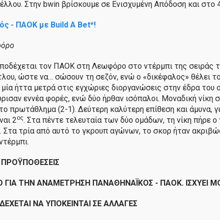
έλλου. Στην bwin βρίσκουμε σε Ενισχυμένη Απόδοση και στο 4
ός - ΠΑΟΚ με Build
A
Bet
*!
φόρο
ποδέχεται τον ΠΑΟΚ στη Λεωφόρο στο ντέρμπι της σειράς τω
τλου, ώστε να… σώσουν τη σεζόν, ενώ ο «δικέφαλος» θέλει τ
 μία ήττα μετρά στις εγχώριες διοργανώσεις στην έδρα του 
ρισαν εννέα φορές, ενώ δύο ήρθαν ισόπαλοι. Μοναδική νίκη 
το πρωτάθλημα (2-1). Δεύτερη καλύτερη επίθεση και άμυνα, 
ος
ναι 2
. Στα πέντε τελευταία των δύο ομάδων, τη νίκη πήρε 
 Στα τρία από αυτό το γκρουπ αγώνων, το σκορ ήταν ακριβώς
ντέρμπι.
& ΠΡΟΫΠΟΘΕΣΕΙΣ
 ΓΙΑ ΤΗΝ ΑΝΑΜΕΤΡΗΣΗ ΠΑΝΑΘΗΝΑΪΚΟΣ - ΠΑΟΚ. ΙΣΧΥΕΙ Μ
ΔΕΧΕΤΑΙ ΝΑ ΥΠΟΚΕΙΝΤΑΙ ΣΕ ΑΛΛΑΓΕΣ