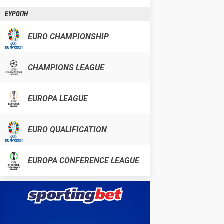
ΕΥΡΩΠΗ
EURO CHAMPIONSHIP
CHAMPIONS LEAGUE
EUROPA LEAGUE
EURO QUALIFICATION
EUROPA CONFERENCE LEAGUE