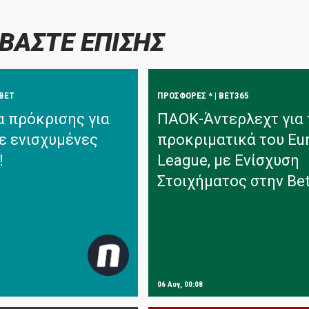
ΒΑΣΤΕ ΕΠΙΣΗΣ
IBET
ΠΡΟΣΦΟΡΕΣ * | BET365
 πρόκρισης για
ΠΑΟΚ-Άντερλεχτ για 
ε ενισχυμένες
προκριματικά του Eu
!
League, με Ενίσχυση
Στοιχήματος στην Bet
06 Αυγ, 00:08