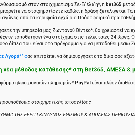
ενθουσιασμό στον στοιχηματισμό Σε-Εξέλιξη*, η
bet365
μεταδ
 μπορείτε να στοιχηματίσετε καθώς, η δράση ξετυλίγεται. Τ
αι αγώνες από τα κορυφαία εγχώρια Ποδοσφαιρικά πρωταθλή
ήσετε την υπηρεσία μας Ζωντανού Βίντεο*, θα χρειαστεί να έ
α έχετε τοποθετήσει ένα στοίχημα στις τελευταίες 24 ώρες. 
Video δίπλα του, είναι στο πρόγραμμα για να μεταδοθεί μέσω 
τε Αγορά*"
σ
ας επιτρέπει να δημιουργήσετε το δικό σας εξατ
ι η νέα μέθοδος κατάθεσης* στη Bet365, AMEΣΑ & 
τφόρμα ηλεκτρονικών πληρωμών*
PayPal
είναι πλέον διαθέσ
ι προϋποθέσεις στοιχηματικής ιστοσελίδας
ΡΥΘΜΙΣΤΗΣ ΕΕΕΠ | ΚΙΝΔΥΝΟΣ ΕΘΙΣΜΟΥ & ΑΠΩΛΕΙΑΣ ΠΕΡΙΟΥΣΙΑ