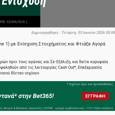
 Ενίσχυση
Δημιουργήθηκε : Τετάρτη, 03 Ιουνίου 2026 00:08
 1) με Ενίσχυση Στοιχήματος και Φτιάξε Αγορά
ρών πριν τους αγώνες και Σε-Εξέλιξη, και δείτε κορυφαία
φεληθούν από τις λειτουργίες Cash Out*, Επεξεργασία
τανού Βίντεο ισχύουν.
τανά* στην Bet365!
ΕΓΓΡΑΦΗ