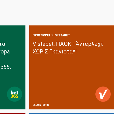
ΠΡΟΣΦΟΡΕΣ * | VISTABET
τα
Vistabet: ΠΑΟΚ - Άντερλεχτ
ropa
ΧΩΡΙΣ Γκανιότα*!
365.
06 Αυγ, 00:06