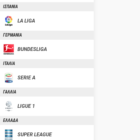
ΙΣΠΑΝΙΑ
LA LIGA
ΓΕΡΜΑΝΙΑ
BUNDESLIGA
ΙΤΑΛΙΑ
SERIE A
ΓΑΛΛΙΑ
LIGUE 1
ΕΛΛΑΔΑ
SUPER LEAGUE