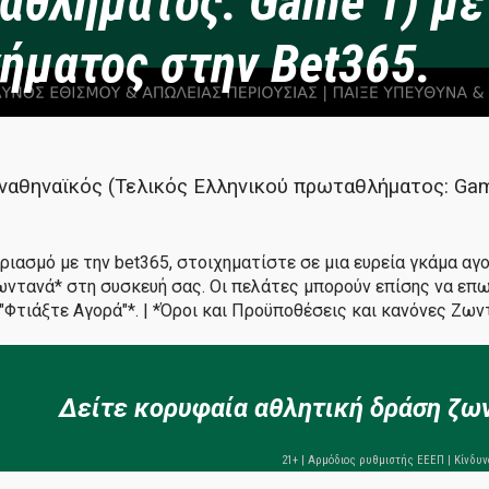
αθλήματος: Game 1) με
χήματος στην Bet365.
αθηναϊκός (Τελικός Ελληνικού πρωταθλήματος: Game
ριασμό με την bet365, στοιχηματίστε σε μια ευρεία γκάμα αγο
ωντανά* στη συσκευή σας. Οι πελάτες μπορούν επίσης να επω
"Φτιάξτε Αγορά"*. | *Όροι και Προϋποθέσεις και κανόνες Ζων
Δείτε κορυφαία αθλητική δράση ζων