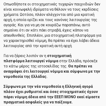
Οπωσδήποτε οι στοιχηματικές τυχερών παιχνιδιών δεν
είναι κοινωφελή ιδρύματα να θέλουν να τους κερδίσεις
χρήματα. Ωστόσο, πλέον ελέγχονται από μια κρατική
αρχή, η οποία ορίζει και τους κανόνες λειτουργίας της
αγοράς. Και για να μη σε κουράζω παραπάνω, αυτό
σημαίνει ότι αν κάτι πάει στραβά, έχεις κάπου να
απευθυνθείς. Επιπλέον, μια στοιχηματική πλατφόρμα για
να χαρακτηρισθεί νόμιμη, θα πρέπει να έχει λάβει άδεια
λειτουργίας από την κρατική αυτή αρχή.
Για να ξέρεις λοιπόν αν η
στοιχηματική
πλατφόρμα λειτουργεί νόμιμα
στην Ελλάδα, πρόσεξε
το κάτω μέρος της ιστοσελίδας της.
Θα πρέπει να
αναγράφει ότι λειτουργεί νόμιμα και σύμφωνα με την
νομοθεσία της Ελλάδας.
Σύμφωνα με την νέα νομοθεσία η Ελληνική αγορά
πλέον έχει ρυθμιστεί και όσες στοιχηματικές έχουν
πάρει νόμιμη άδεια από την ΕΕΕΠ ΜΟΝΟ εκεί είμαστε
πραγματικά ασφαλείς για να παίξουμε.