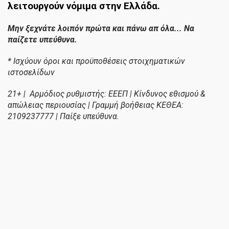
λειτουργούν νόμιμα στην Ελλάδα.
Μην ξεχνάτε λοιπόν πρώτα και πάνω απ όλα... Να
παίζετε υπεύθυνα.
* Ισχύουν όροι και προϋποθέσεις στοιχηματικών
ιστοσελίδων
21+ | Αρμόδιος ρυθμιστής: ΕΕΕΠ | Κίνδυνος εθισμού &
απώλειας περιουσίας | Γραμμή βοήθειας ΚΕΘΕΑ:
2109237777 | Παίξε υπεύθυνα.