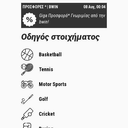
ΠΡΟΣΦΟΡΕΣ * | BWIN
08 Αυγ, 00:04
Giga Προσφορά* Γνωριμίας από την
bwin!
Οδηγός στοιχήματος
Basketball
Tennis
Motor Sports
Golf
Cricket