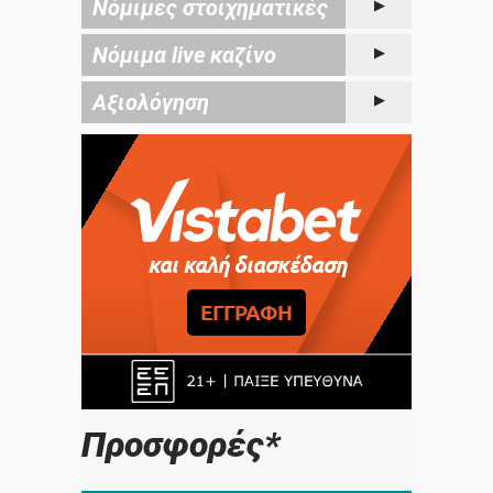
Νόμιμες στοιχηματικές
Νόμιμα live καζίνο
Αξιολόγηση
Προσφορές*