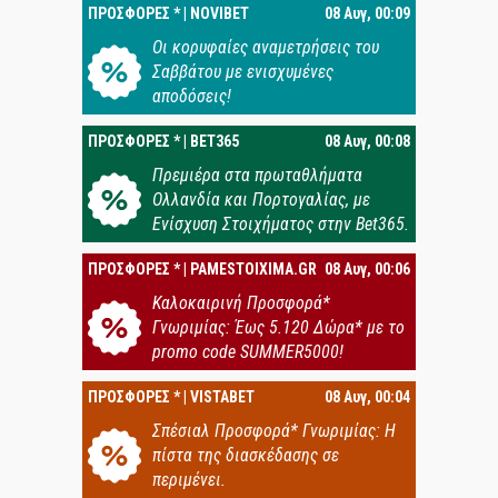
ΠΡΟΣΦΟΡΕΣ * | NOVIBET
08 Αυγ, 00:09
Oι κορυφαίες αναμετρήσεις του
Σαββάτου με ενισχυμένες
αποδόσεις!
ΠΡΟΣΦΟΡΕΣ * | BET365
08 Αυγ, 00:08
Πρεμιέρα στα πρωταθλήματα
Ολλανδία και Πορτογαλίας, με
Ενίσχυση Στοιχήματος στην Bet365.
ΠΡΟΣΦΟΡΕΣ * | PAMESTOIXIMA.GR
08 Αυγ, 00:06
Καλοκαιρινή Προσφορά*
Γνωριμίας: Έως 5.120 Δώρα* με το
promo code SUMMER5000!
ΠΡΟΣΦΟΡΕΣ * | VISTABET
08 Αυγ, 00:04
Σπέσιαλ Προσφορά* Γνωριμίας: Η
πίστα της διασκέδασης σε
περιμένει.