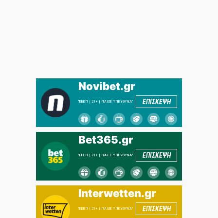
Novibet.gr
ΕΠΙΣΚΕΨΗ
"ΕΕΕΠ | 21+ | ΠΑΙΞΕ ΥΠΕΥΘΥΝΑ"
Bet365.gr
ΕΠΙΣΚΕΨΗ
"ΕΕΕΠ | 21+ | ΠΑΙΞΕ ΥΠΕΥΘΥΝΑ"
Interwetten.gr
ΕΠΙΣΚΕΨΗ
"ΕΕΕΠ | 21+ | ΠΑΙΞΕ ΥΠΕΥΘΥΝΑ"