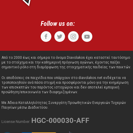
Follow us on:
Από το 2000 έως και σήμερα το όνομα Diavolakos έχει καταστεί ταυτόσημο
με το στοίχημα και την καθημερινή πρόγνωση αγώνων, έχοντας παίξει
σημαντικό ρόλο στη διαμόρφωση της στοιχηματικής παιδείας των παικτών.
Οι αποδόσεις σε παιχνίδια που υπάρχουν στο diavolakos.net ενδέχεται να
τροποποιηθούν ανά πάσα στιγμή και προσφέρονται μόνο για την ενημέρωση
των επισκεπτών του παρόντος ιστοχώρου και δεν αποτελεί εμπορική
προώθηση/επικοινωνία των διαφημιζομένων.
Με Άδεια Καταλληλότητας Συνεργάτη Προωθητικών Ενεργειών Τυχερών
Παιγνίων μέσω Διαδικτύου.
HGC-000030-AFF
License Number: